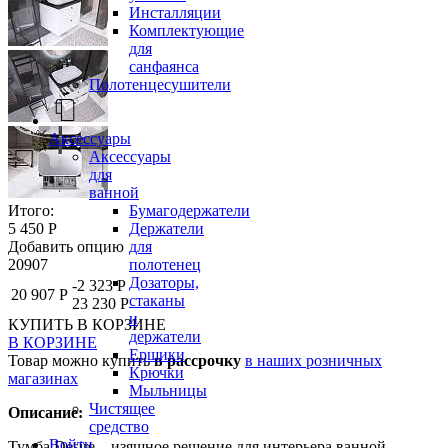
Инсталляции
Комплектующие
для
санфаянса
Полотенцесушители
Аксессуары
Аксессуары
для
ванной
Бумагодержатели
Итого:
Держатели
5 450 Р
для
Добавить опцию
полотенец
20907
Дозаторы,
-2 323 Р
20 907 Р
стаканы
23 230 Р
и
КУПИТЬ
В КОРЗИНЕ
держатели
В КОРЗИНЕ
Ершики
Товар можно купить
в рассрочку
в наших розничных
Крючки
магазинах
Мыльницы
Чистящее
Описание:
средство
Войти
Тумба Desire – изящное решение для интерьера ванной