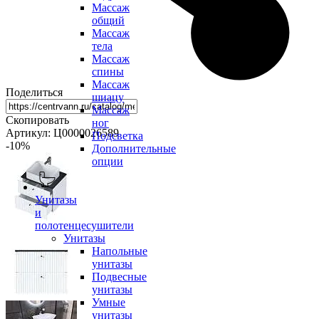
Массаж
общий
Массаж
тела
Массаж
спины
Массаж
Поделиться
шиацу
Массаж
Скопировать
ног
Артикул: Ц0000026589
Подсветка
-10
%
Дополнительные
опции
Унитазы
и
полотенцесушители
Унитазы
Напольные
унитазы
Подвесные
унитазы
Умные
унитазы