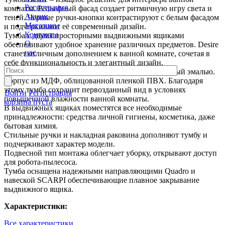
Регистрация
комнаты. Рельефный фасад создает ритмичную игру света и
Акции
теней. Черные ручки-кнопки контрастируют с белым фасадом
Магазины
и подчеркивают её современный дизайн.
Контакты
Тумба с двумя просторными выдвижными ящиками
О
обеспечивают удобное хранение различных предметов. Desire
нас
станет отличным дополнением к ванной комнате, сочетая в
себе функциональность и элегантный дизайн.
Материал фасада – МДФ фрезерованный, покрытый эмалью.
Корпус из МДФ, облицованной пленкой ПВХ. Благодаря
этому тумба сохранит первозданный вид в условиях
Войти
Регистрация
повышенной влажности ванной комнаты.
корзина пуста
В выдвижных ящиках поместятся все необходимые
принадлежности: средства личной гигиены, косметика, даже
бытовая химия.
Стильные ручки и накладная раковина дополняют тумбу и
подчеркивают характер модели.
Подвесной тип монтажа облегчает уборку, открывают доступ
для робота-пылесоса.
Тумба оснащена надежными направляющими Quadro и
навеской SCARPI обеспечивающие плавное закрывание
выдвижного ящика.
Характеристики:
Все характеристики