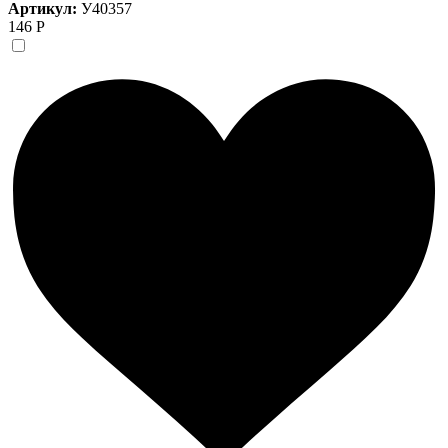
Артикул:
У40357
146 Р