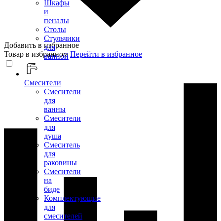
Шкафы
и
пеналы
Столы
Стульчики
Добавить в избранное
для
Товар в избранном
Перейти в избранное
ванной
Смесители
Смесители
для
ванны
Смесители
для
душа
Смеситель
для
раковины
Смесители
на
биде
Комплектующие
для
смесителей