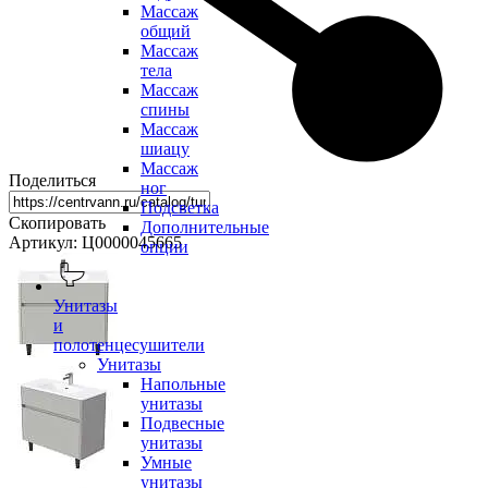
Массаж
общий
Массаж
тела
Массаж
спины
Массаж
шиацу
Массаж
Поделиться
ног
Подсветка
Скопировать
Дополнительные
Артикул: Ц0000045665
опции
Унитазы
и
полотенцесушители
Унитазы
Напольные
унитазы
Подвесные
унитазы
Умные
унитазы