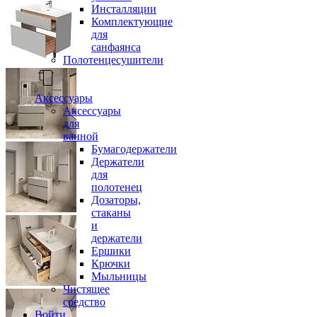
Инсталляции
Комплектующие
для
санфаянса
Полотенцесушители
Аксессуары
Аксессуары
для
ванной
Бумагодержатели
Держатели
для
полотенец
Дозаторы,
стаканы
и
держатели
Ершики
Крючки
Мыльницы
Чистящее
средство
Войти