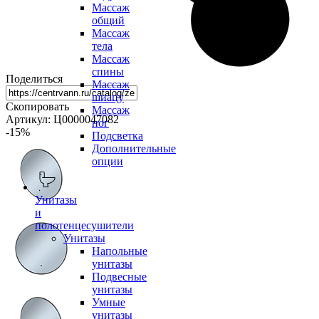
Массаж
общий
Массаж
тела
Массаж
спины
Поделиться
Массаж
шиацу
Скопировать
Массаж
Артикул: Ц0000047082
ног
-15
%
Подсветка
Дополнительные
опции
Унитазы
и
полотенцесушители
Унитазы
Напольные
унитазы
Подвесные
унитазы
Умные
унитазы