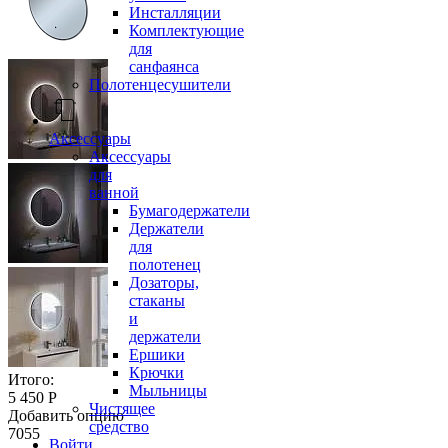
Инсталляции
Комплектующие
для
санфаянса
Полотенцесушители
Аксессуары
Аксессуары
для
ванной
Бумагодержатели
Держатели
для
полотенец
Дозаторы,
стаканы
и
держатели
Ершики
Крючки
Итого:
Мыльницы
5 450 Р
Чистящее
Добавить опцию
средство
7055
Войти