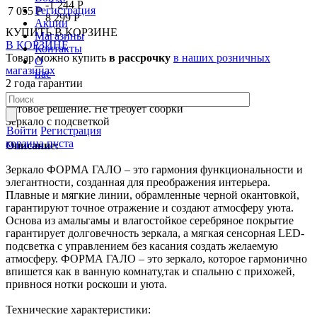
-1 244 Р
Регистрация
7 055 Р
8 299 Р
Акции
КУПИТЬ
В КОРЗИНЕ
Магазины
В КОРЗИНЕ
Контакты
Товар можно купить
в рассрочку
в наших розничных
О
магазинах
нас
2 года гарантии
Влагостойкие материалы
Готовое решение. Не требует сборки
Зеркало с подсветкой
Войти
Регистрация
корзина пуста
Описание:
Зеркало ФОРМА ГАЛО – это гармония функциональности и
элегантности, созданная для преображения интерьера.
Плавные и мягкие линии, обрамленные черной окантовкой,
гарантируют точное отражение и создают атмосферу уюта.
Основа из амальгамы и влагостойкое серебряное покрытие
гарантирует долговечность зеркала, а мягкая сенсорная LED-
подсветка с управлением без касания создать желаемую
атмосферу. ФОРМА ГАЛО – это зеркало, которое гармонично
впишется как в ванную комнату,так и спальню с прихожей,
привнося нотки роскоши и уюта.
Технические характеристики: