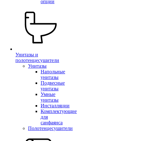
опции
Унитазы и
полотенцесушители
Унитазы
Напольные
унитазы
Подвесные
унитазы
Умные
унитазы
Инсталляции
Комплектующие
для
санфаянса
Полотенцесушители