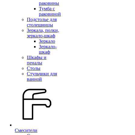
раковины
Тумба с
раковиной
Подстолье для
столешницы
Зеркала, полки,
зеркало-шкаф
Зеркало
Зеркало-
шкаф
Шкафы и
пеналы
Столы
Стульчики для
ванной
Смесители