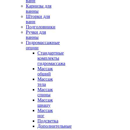
ванн
Карнизы для
ванны
Шторки для
ванн
Подголовники
Ручки для
ванны
Гидромассажные
опции
Стандартные
комплекты
гидромассажа
Массаж
общий
Массаж
тела
Массаж
спины
Массаж
шиацу
Массаж
ног
Подсветка
Дополнительные