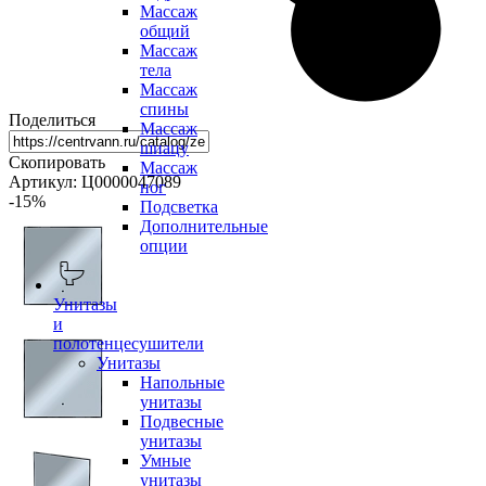
Массаж
общий
Массаж
тела
Массаж
спины
Поделиться
Массаж
шиацу
Скопировать
Массаж
Артикул: Ц0000047089
ног
-15
%
Подсветка
Дополнительные
опции
Унитазы
и
полотенцесушители
Унитазы
Напольные
унитазы
Подвесные
унитазы
Умные
унитазы