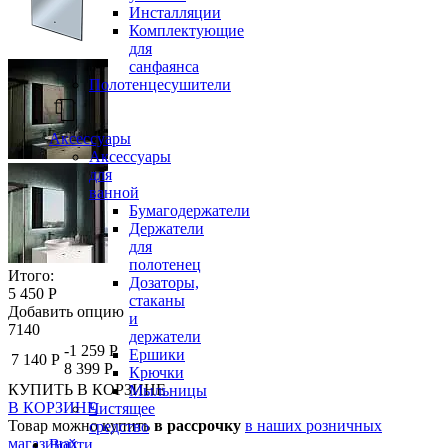
Инсталляции
Комплектующие
для
санфаянса
Полотенцесушители
Аксессуары
Аксессуары
для
ванной
Бумагодержатели
Держатели
для
полотенец
Итого:
Дозаторы,
5 450 Р
стаканы
Добавить опцию
и
7140
держатели
-1 259 Р
Ершики
7 140 Р
8 399 Р
Крючки
КУПИТЬ
В КОРЗИНЕ
Мыльницы
В КОРЗИНЕ
Чистящее
Товар можно купить
в рассрочку
в наших розничных
средство
магазинах
Войти