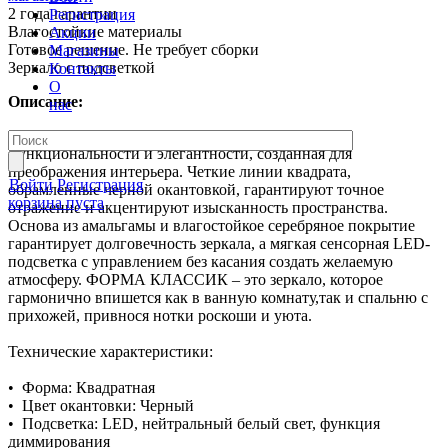
2 года гарантии
Регистрация
Влагостойкие материалы
Акции
Готовое решение. Не требует сборки
Магазины
Зеркало с подсветкой
Контакты
О
Описание:
нас
Зеркало ФОРМА КЛАССИК – это гармония
функциональности и элегантности, созданная для
преображения интерьера. Четкие линии квадрата,
Войти
Регистрация
обрамленные черной окантовкой, гарантируют точное
корзина пуста
отражение и акцентируют изысканность пространства.
Основа из амальгамы и влагостойкое серебряное покрытие
гарантирует долговечность зеркала, а мягкая сенсорная LED-
подсветка с управлением без касания создать желаемую
атмосферу. ФОРМА КЛАССИК – это зеркало, которое
гармонично впишется как в ванную комнату,так и спальню с
прихожей, привнося нотки роскоши и уюта.
Технические характеристики:
• Форма: Квадратная
• Цвет окантовки: Черный
• Подсветка: LED, нейтральный белый свет, функция
диммирования