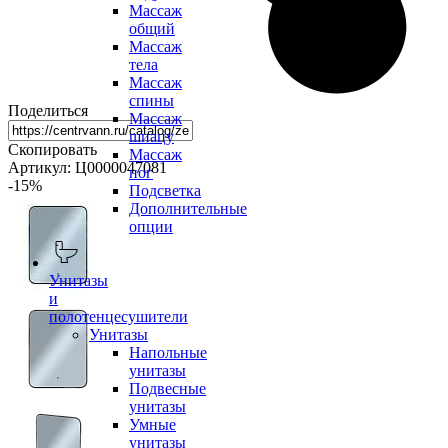
Массаж
общий
Массаж
тела
Массаж
спины
Поделиться
Массаж
шиацу
Скопировать
Массаж
Артикул: Ц0000047081
ног
-15
%
Подсветка
Дополнительные
опции
Унитазы
и
полотенцесушители
Унитазы
Напольные
унитазы
Подвесные
унитазы
Умные
унитазы