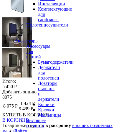
Инсталляции
Комплектующие
для
санфаянса
Полотенцесушители
Аксессуары
Аксессуары
для
ванной
Бумагодержатели
Держатели
для
полотенец
Итого:
Дозаторы,
5 450 Р
стаканы
Добавить опцию
и
8075
держатели
-1 424 Р
Ершики
8 075 Р
9 499 Р
Крючки
КУПИТЬ
В КОРЗИНЕ
Мыльницы
В КОРЗИНЕ
Чистящее
Товар можно купить
в рассрочку
в наших розничных
средство
магазинах
Войти