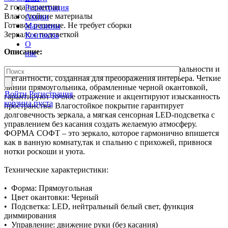
2 года гарантии
Регистрация
Влагостойкие материалы
Акции
Готовое решение. Не требует сборки
Магазины
Зеркало с подсветкой
Контакты
О
Описание:
нас
Зеркало ФОРМА СОФТ – это гармония функциональности и
элегантности, созданная для преображения интерьера. Четкие
линии прямоугольника, обрамленные черной окантовкой,
Войти
Регистрация
гарантируют точное отражение и акцентируют изысканность
корзина пуста
пространства. Влагостойкое покрытие гарантирует
долговечность зеркала, а мягкая сенсорная LED-подсветка с
управлением без касания создать желаемую атмосферу.
ФОРМА СОФТ – это зеркало, которое гармонично впишется
как в ванную комнату,так и спальню с прихожей, привнося
нотки роскоши и уюта.
Технические характеристики:
• Форма: Прямоугольная
• Цвет окантовки: Черный
• Подсветка: LED, нейтральный белый свет, функция
диммирования
• Управление: движение руки (без касания)