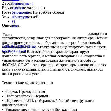
2 года гарантии
Регистрация
Влагостойкие материалы
Акции
Готовое решение. Не требует сборки
Магазины
Зеркало с подсветкой
Контакты
О
Описание:
нас
Зеркало ФОРМА СОФТ – это гармония функциональности и
элегантности, созданная для преображения интерьера. Четкие
линии прямоугольника, обрамленные черной окантовкой,
Войти
Регистрация
гарантируют точное отражение и акцентируют изысканность
корзина пуста
пространства. Влагостойкое покрытие гарантирует
долговечность зеркала, а мягкая сенсорная LED-подсветка с
управлением без касания создать желаемую атмосферу.
ФОРМА СОФТ – это зеркало, которое гармонично впишется
как в ванную комнату,так и спальню с прихожей, привнося
нотки роскоши и уюта.
Технические характеристики:
• Форма: Прямоугольная
• Цвет окантовки: Черный
• Подсветка: LED, нейтральный белый свет, функция
диммирования
• Управление: движение руки (без касания)