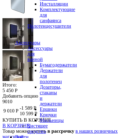
Инсталляции
Комплектующие
для
санфаянса
Полотенцесушители
Аксессуары
Аксессуары
для
ванной
Бумагодержатели
Держатели
для
полотенец
Итого:
Дозаторы,
5 450 Р
стаканы
Добавить опцию
и
9010
держатели
-1 589 Р
Ершики
9 010 Р
10 599 Р
Крючки
КУПИТЬ
В КОРЗИНЕ
Мыльницы
В КОРЗИНЕ
Чистящее
Товар можно купить
в рассрочку
в наших розничных
средство
магазинах
Войти