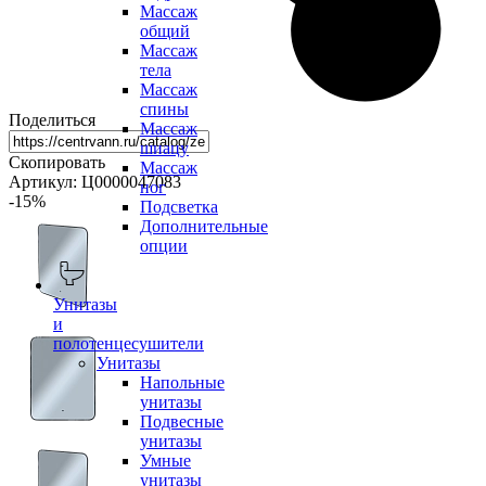
Массаж
общий
Массаж
тела
Массаж
спины
Поделиться
Массаж
шиацу
Скопировать
Массаж
Артикул: Ц0000047083
ног
-15
%
Подсветка
Дополнительные
опции
Унитазы
и
полотенцесушители
Унитазы
Напольные
унитазы
Подвесные
унитазы
Умные
унитазы