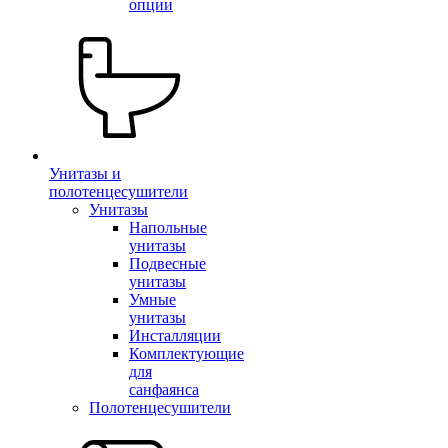
опции
Унитазы и
полотенцесушители
Унитазы
Напольные
унитазы
Подвесные
унитазы
Умные
унитазы
Инсталляции
Комплектующие
для
санфаянса
Полотенцесушители