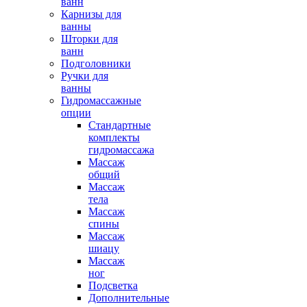
ванн
Карнизы для
ванны
Шторки для
ванн
Подголовники
Ручки для
ванны
Гидромассажные
опции
Стандартные
комплекты
гидромассажа
Массаж
общий
Массаж
тела
Массаж
спины
Массаж
шиацу
Массаж
ног
Подсветка
Дополнительные