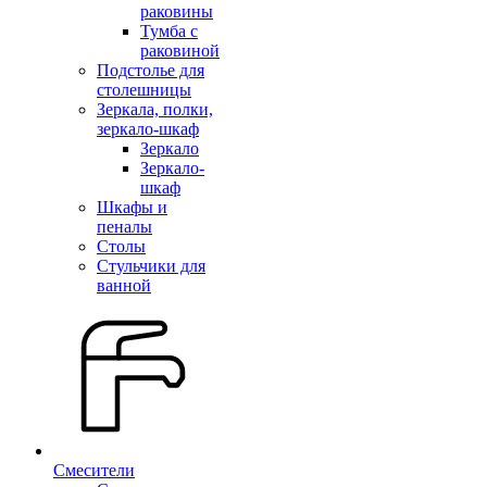
раковины
Тумба с
раковиной
Подстолье для
столешницы
Зеркала, полки,
зеркало-шкаф
Зеркало
Зеркало-
шкаф
Шкафы и
пеналы
Столы
Стульчики для
ванной
Смесители