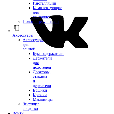
Инсталляции
Комплектующие
для
санфаянса
Полотенцесушители
Аксессуары
Аксессуары
для
ванной
Бумагодержатели
Держатели
для
полотенец
Дозаторы,
стаканы
и
держатели
Ершики
Крючки
Мыльницы
Чистящее
средство
Войти