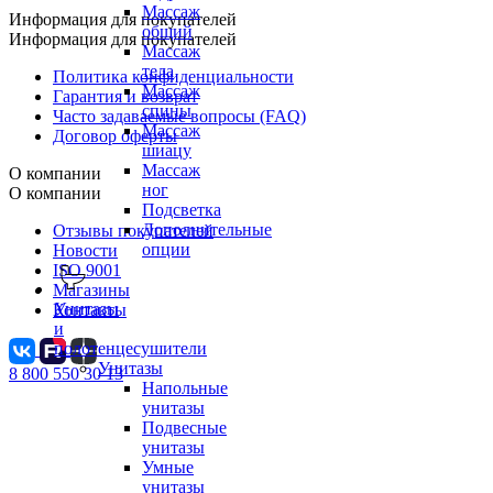
Массаж
Информация для покупателей
общий
Информация для покупателей
Массаж
тела
Политика конфиденциальности
Массаж
Гарантия и возврат
спины
Часто задаваемые вопросы (FAQ)
Массаж
Договор оферты
шиацу
Массаж
О компании
ног
О компании
Подсветка
Дополнительные
Отзывы покупателей
опции
Новости
ISO 9001
Магазины
Унитазы
Контакты
и
полотенцесушители
Унитазы
8 800 550 30 13
Напольные
унитазы
Подвесные
унитазы
Умные
унитазы