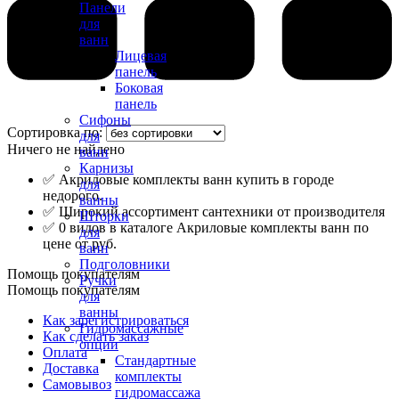
Панели
для
ванн
Лицевая
панель
Боковая
панель
Сифоны
Сортировка по:
для
Ничего не найдено
ванн
Карнизы
✅ Акриловые комплекты ванн купить в городе
для
недорого.
ванны
✅ Широкий ассортимент сантехники от производителя
Шторки
✅ 0 видов в каталоге Акриловые комплекты ванн по
для
цене от руб.
ванн
Подголовники
Помощь покупателям
Ручки
Помощь покупателям
для
ванны
Как зарегистрироваться
Гидромассажные
Как сделать заказ
опции
Оплата
Стандартные
Доставка
комплекты
Самовывоз
гидромассажа