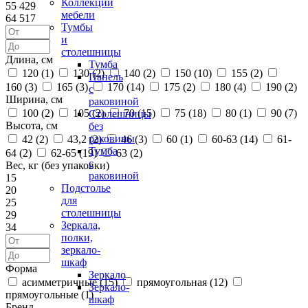
Коллекции
55 429
мебели
64 517
Тумбы
и
столешницы
Длина, см
Тумба
120 (
1
)
130 (
2
)
140 (
2
)
150 (
10
)
155 (
2
)
Панель
160 (
3
)
165 (
3
)
170 (
14
)
175 (
2
)
180 (
4
)
190 (
2
)
с
Ширина, см
раковиной
100 (
2
)
105 (
2
)
70 (
15
)
75 (
18
)
80 (
1
)
90 (
7
)
Столешницы
Высота, см
без
раковины
42 (
2
)
43,2 (
2
)
46 (
3
)
60 (
1
)
60-63 (
14
)
61-
Тумба
64 (
2
)
62-65 (
19
)
63 (
2
)
с
Вес, кг (без упаковки)
раковиной
15
Подстолье
20
для
25
столешницы
29
Зеркала,
34
полки,
зеркало-
шкаф
Форма
Зеркало
асимметричные (
15
)
прямоугольная (
12
)
Зеркало-
прямоугольные (
1
)
шкаф
Бренд