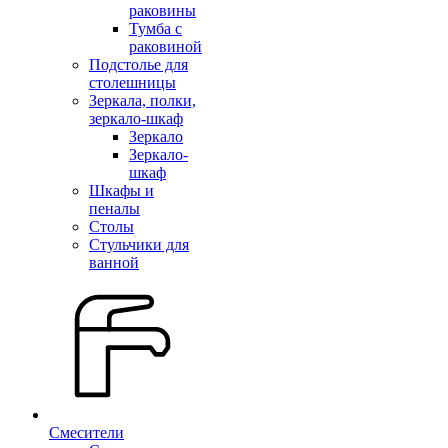
раковины
Тумба с
раковиной
Подстолье для
столешницы
Зеркала, полки,
зеркало-шкаф
Зеркало
Зеркало-
шкаф
Шкафы и
пеналы
Столы
Стульчики для
ванной
Смесители