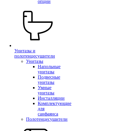
опции
Унитазы и
полотенцесушители
Унитазы
Напольные
унитазы
Подвесные
унитазы
Умные
унитазы
Инсталляции
Комплектующие
для
санфаянса
Полотенцесушители