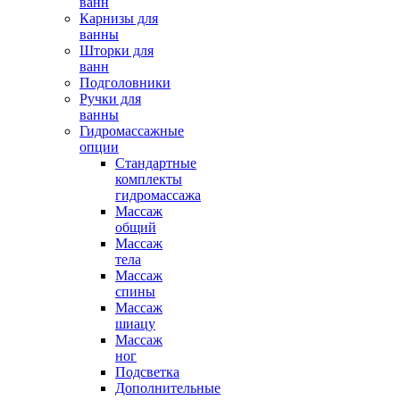
ванн
Карнизы для
ванны
Шторки для
ванн
Подголовники
Ручки для
ванны
Гидромассажные
опции
Стандартные
комплекты
гидромассажа
Массаж
общий
Массаж
тела
Массаж
спины
Массаж
шиацу
Массаж
ног
Подсветка
Дополнительные