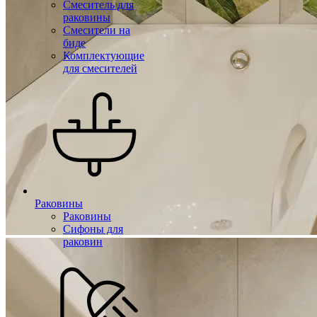
Смеситель для
раковины
Смесители на
биде
Комплектующие
для смесителей
Раковины
Раковины
Сифоны для
раковин