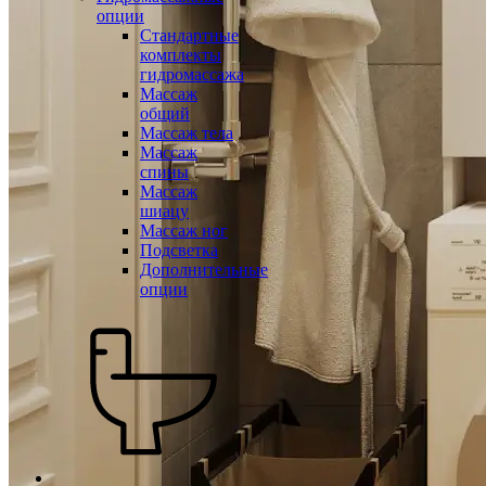
опции
Стандартные
комплекты
гидромассажа
Массаж
общий
Массаж тела
Массаж
спины
Массаж
шиацу
Массаж ног
Подсветка
Дополнительные
опции