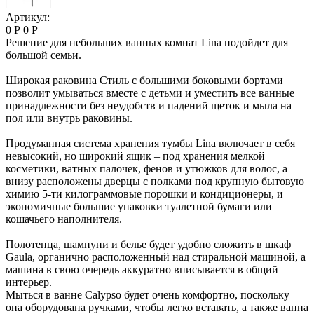
Артикул:
0 Р
0 Р
Решение для небольших ванных комнат Lina подойдет для
большой семьи.
Широкая раковина Стиль с большими боковыми бортами
позволит умываться вместе с детьми и уместить все ванные
принадлежности без неудобств и падений щеток и мыла на
пол или внутрь раковины.
Продуманная система хранения тумбы Lina включает в себя
невысокий, но широкий ящик – под хранения мелкой
косметики, ватных палочек, фенов и утюжков для волос, а
внизу расположены дверцы с полками под крупную бытовую
химию 5-ти килограммовые порошки и кондиционеры, и
экономичные большие упаковки туалетной бумаги или
кошачьего наполнителя.
Полотенца, шампуни и белье будет удобно сложить в шкаф
Gaula, органично расположенный над стиральной машиной, а
машина в свою очередь аккуратно вписывается в общий
интерьер.
Мыться в ванне Calypso будет очень комфортно, поскольку
она оборудована ручками, чтобы легко вставать, а также ванна