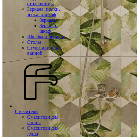
столешницы
Зеркала, полки,
зеркало-шкаф
Зеркало
Зеркало-
шкаф
Шкафы и пеналы
Столы
Стульчики для
ванной
Смесители
Смесители для
ванны
Смесители для
душа