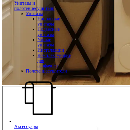
Унитазы и
полотенцесушители
Унитазы
Напольные
унитазы
Подвесные
унитазы
Умные
унитазы
Инсталляции
Комплектующие
для
санфаянса
Полотенцесушители
Аксессуары