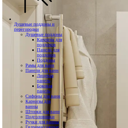
Душевые поддоны и
перегородки
Душевые поддоны
Карнизы для
поддонов
Панели для
поддонов
Поддоны
Рамы для ванн
Панели для ванн
Лицевая
панель
Боковая
панель
Сифоны для ванн
Карнизы для
ванны
Шторки для ванн
Подголовники
Ручки для ванны
Гидромассажные