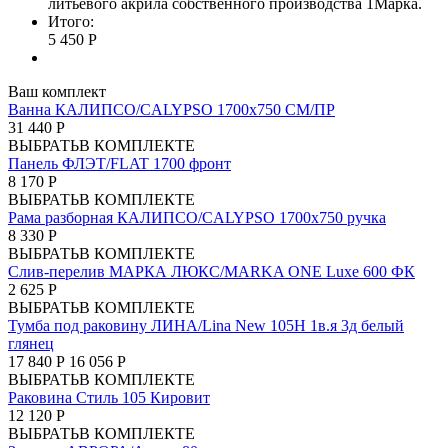
литьевого акрила собственного производства 1Марка.
Итого:
5 450 Р
Ваш комплект
Ванна КАЛИПСО/CALYPSO 1700х750 СМ/ПР
31 440 Р
ВЫБРАТЬ
В КОМПЛЕКТЕ
Панель ФЛЭТ/FLAT 1700 фронт
8 170 Р
ВЫБРАТЬ
В КОМПЛЕКТЕ
Рама разборная КАЛИПСО/CALYPSO 1700х750 ручка
8 330 Р
ВЫБРАТЬ
В КОМПЛЕКТЕ
Слив-перелив МАРКА ЛЮКС/MARKA ONE Luxe 600 ФК
2 625 Р
ВЫБРАТЬ
В КОМПЛЕКТЕ
Тумба под раковину ЛИНА/Lina New 105Н 1в.я 3д белый
глянец
17 840 Р
16 056 Р
ВЫБРАТЬ
В КОМПЛЕКТЕ
Раковина Стиль 105 Кировит
12 120 Р
ВЫБРАТЬ
В КОМПЛЕКТЕ