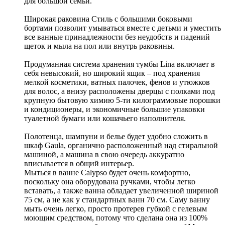
для большой семьи.
Широкая раковина Стиль с большими боковыми
бортами позволит умываться вместе с детьми и уместить
все ванные принадлежности без неудобств и падений
щеток и мыла на пол или внутрь раковины.
Продуманная система хранения тумбы Lina включает в
себя невысокий, но широкий ящик – под хранения
мелкой косметики, ватных палочек, фенов и утюжков
для волос, а внизу расположены дверцы с полками под
крупную бытовую химию 5-ти килограммовые порошки
и кондиционеры, и экономичные большие упаковки
туалетной бумаги или кошачьего наполнителя.
Полотенца, шампуни и белье будет удобно сложить в
шкаф Gaula, органично расположенный над стиральной
машиной, а машина в свою очередь аккуратно
вписывается в общий интерьер.
Мыться в ванне Calypso будет очень комфортно,
поскольку она оборудована ручками, чтобы легко
вставать, а также ванна обладает увеличенной шириной
75 см, а не как у стандартных ванн 70 см. Саму ванну
мыть очень легко, просто протерев губкой с гелевым
моющим средством, потому что сделана она из 100%