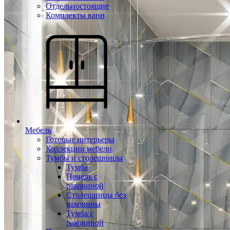
Отдельностоящие
Комплекты ванн
Мебель
Готовые интерьеры
Коллекции мебели
Тумбы и столешницы
Тумба
Панель с
раковиной
Столешницы без
раковины
Тумба с
раковиной