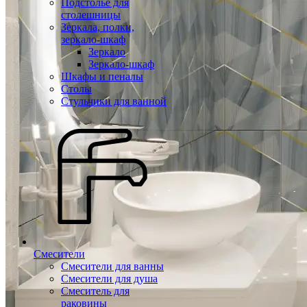
Подстолье для
столешницы
Зеркала, полки,
зеркало-шкаф
Зеркало
Зеркало-шкаф
Шкафы и пеналы
Столы
Стульчики для ванной
Смесители
Смесители для ванны
Смесители для душа
Смеситель для
раковины