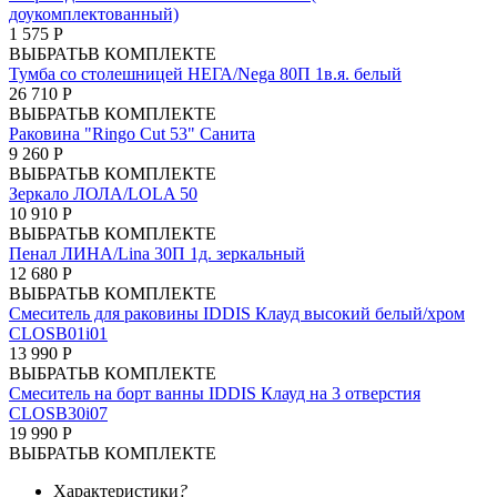
доукомплектованный)
1 575 Р
ВЫБРАТЬ
В КОМПЛЕКТЕ
Тумба со столешницей НЕГА/Nega 80П 1в.я. белый
26 710 Р
ВЫБРАТЬ
В КОМПЛЕКТЕ
Раковина "Ringo Cut 53" Санита
9 260 Р
ВЫБРАТЬ
В КОМПЛЕКТЕ
Зеркало ЛОЛА/LOLA 50
10 910 Р
ВЫБРАТЬ
В КОМПЛЕКТЕ
Пенал ЛИНА/Lina 30П 1д. зеркальный
12 680 Р
ВЫБРАТЬ
В КОМПЛЕКТЕ
Смеситель для раковины IDDIS Клауд высокий белый/хром
CLOSB01i01
13 990 Р
ВЫБРАТЬ
В КОМПЛЕКТЕ
Смеситель на борт ванны IDDIS Клауд на 3 отверстия
CLOSB30i07
19 990 Р
ВЫБРАТЬ
В КОМПЛЕКТЕ
Характеристики
?