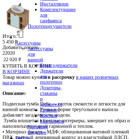
Инсталляции
Комплектующие
для
санфаянса
Полотенцесушители
Итого:
5 450 Р
Аксессуары
Добавить опцию
Аксессуары
22020
для
22 020 Р
ванной
Бумагодержатели
КУПИТЬ
В КОРЗИНЕ
Держатели
В КОРЗИНЕ
для
Товар можно купить
в рассрочку
в наших розничных
полотенец
магазинах
Дозаторы,
стаканы
Описание:
и
Подвесная тумба Delta — глоток свежести и легкости для
держатели
ванной комнаты. Ручка в форме треугольного выпила
Ершики
добавляет загадочности модели.
Крючки
Тумба впишется в светлые интерьеры, завершит их образ и
Мыльницы
наполнит природной гармонией и теплом.
Чистящее
• Материал фасада – МДФ, облицованная матовой пленкой
средство
ПВХ, светлый деревянный корпус из влагостойкой ЛДСП.
Войти