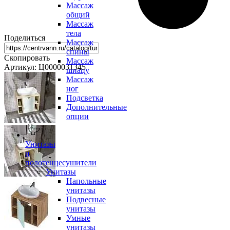
Массаж
общий
Массаж
тела
Поделиться
Массаж
спины
Скопировать
Массаж
Артикул: Ц0000031345
шиацу
Массаж
ног
Подсветка
Дополнительные
опции
Унитазы
и
полотенцесушители
Унитазы
Напольные
унитазы
Подвесные
унитазы
Умные
унитазы