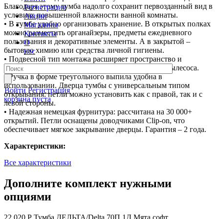
Благодаря этому тумба надолго сохранит первозданный вид в
Регистрация
условиях повышенной влажности ванной комнаты.
Акции
• В тумбе удобно организовать хранение. В открытых полках
Магазины
можно разместить органайзеры, предметы ежедневного
Контакты
пользования и декоративные элементы. А в закрытой –
О
бытовую химию или средства личной гигиены.
нас
• Подвесной тип монтажа расширяет пространство и
облегчает уборку, также дает доступ для робота-пылесоса.
• Ручка в форме треугольного выпила удобна в
использовании. Дверца тумбы с универсальным типом
Войти
Регистрация
открывания: петли можно установить как с правой, так и с
корзина пуста
левой стороны.
• Надежная немецкая фурнитура: рассчитана на 30 000+
открытий. Петли оснащены доводчиками Clip-on, что
обеспечивает мягкое закрывание дверцы. Гарантия – 2 года.
Характеристики:
Все характеристики
Дополните комплект нужными
опциями
22 020 Р
Тумба ДЕЛЬТА/Delta 70П 1Д Мята софт