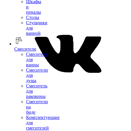
Шкафы
и
пеналы
Столы
Стульчики
для
ванной
Смесители
Смесители
для
ванны
Смесители
для
душа
Смеситель
для
раковины
Смесители
на
биде
Комплектующие
для
смесителей