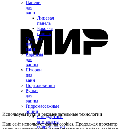
Панели
для
ванн
Лицевая
панель
Боковая
панель
Сифоны
для
ванн
Карнизы
для
ванны
Шторки
для
ванн
Подголовники
Ручки
для
ванны
Гидромассажные
опции
Используем куки и рекомендательные технологии
Стандартные
комплекты
Наш сайт использует файлы cookies. Продолжая просмотр
гидромассажа