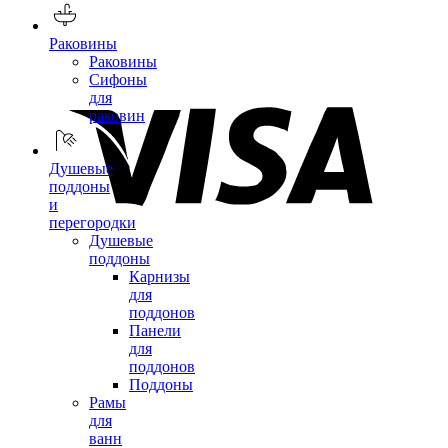
Раковины
Раковины
Сифоны
для
раковин
Душевые
поддоны
и
перегородки
Душевые
поддоны
Карнизы
для
поддонов
Панели
для
поддонов
Поддоны
Рамы
для
ванн