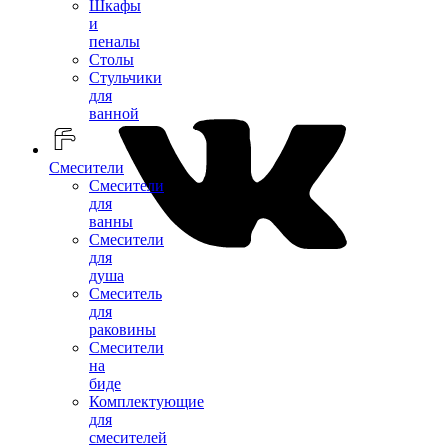
Шкафы
и
пеналы
Столы
Стульчики
для
ванной
Смесители
Смесители
для
ванны
Смесители
для
душа
Смеситель
для
раковины
Смесители
на
биде
Комплектующие
для
смесителей