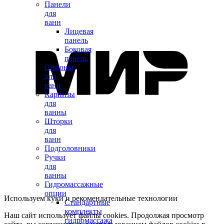
Панели
для
ванн
Лицевая
панель
Боковая
панель
Сифоны
для
ванн
Карнизы
для
ванны
Шторки
для
ванн
Подголовники
Ручки
для
ванны
Гидромассажные
опции
Используем куки и рекомендательные технологии
Стандартные
комплекты
Наш сайт использует файлы cookies. Продолжая просмотр
гидромассажа