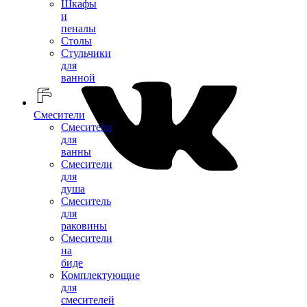
Шкафы
и
пеналы
Столы
Стульчики
для
ванной
Смесители
Смесители
для
ванны
Смесители
для
душа
Смеситель
для
раковины
Смесители
на
биде
Комплектующие
для
смесителей