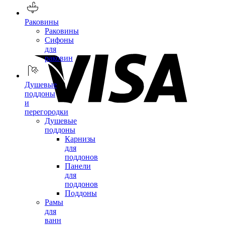
Раковины
Раковины
Сифоны
для
раковин
Душевые
поддоны
и
перегородки
Душевые
поддоны
Карнизы
для
поддонов
Панели
для
поддонов
Поддоны
Рамы
для
ванн