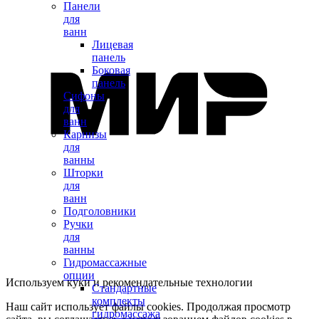
Панели
для
ванн
Лицевая
панель
Боковая
панель
Сифоны
для
ванн
Карнизы
для
ванны
Шторки
для
ванн
Подголовники
Ручки
для
ванны
Гидромассажные
опции
Используем куки и рекомендательные технологии
Стандартные
комплекты
Наш сайт использует файлы cookies. Продолжая просмотр
гидромассажа