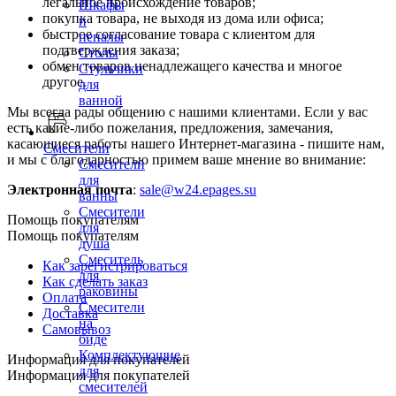
легальное происхождение товаров;
Шкафы
покупка товара, не выходя из дома или офиса;
и
быстрое согласование товара с клиентом для
пеналы
подтверждения заказа;
Столы
обмен товаров ненадлежащего качества и многое
Стульчики
другое.
для
ванной
Мы всегда рады общению с нашими клиентами. Если у вас
есть какие-либо пожелания, предложения, замечания,
касающиеся работы нашего Интернет-магазина - пишите нам,
Смесители
и мы с благодарностью примем ваше мнение во внимание:
Смесители
для
Электронная почта
:
sale@w24.epages.su
ванны
Смесители
Помощь покупателям
для
Помощь покупателям
душа
Смеситель
Как зарегистрироваться
для
Как сделать заказ
раковины
Оплата
Смесители
Доставка
на
Самовывоз
биде
Комплектующие
Информация для покупателей
для
Информация для покупателей
смесителей