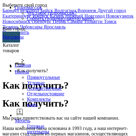
Выберите свой город
Гидромассаж
Барнаул
Белгород
Бийск
Волгоград
Воронеж
Другой город
Что такое гидромассаж?
Екатеринбург
Ижевск
Казань
Нижний Новгород
Новокузнецк
Собрать гидромассажную ванну
Новосибирск
Оренбург
Пермь
Самара
Тольятти
Томск
Тюмень
Чебоксары
Ярославль
Ваш город:
Перезвонить
Магазины
Каталог
товаров
Главная
- Как получить?
Ванны
Прямоугольные
Как получить?
Угловые
Асимметричные
Отдельностоящие
Комплекты
Как получить?
ванн
Мы рады приветствовать вас на сайте нашей компании.
Мебель
Готовые
Наша компания была основана в 1993 году, а наш интернет-
интерьеры
магазин стал одним из первых магазинов, осуществляющих