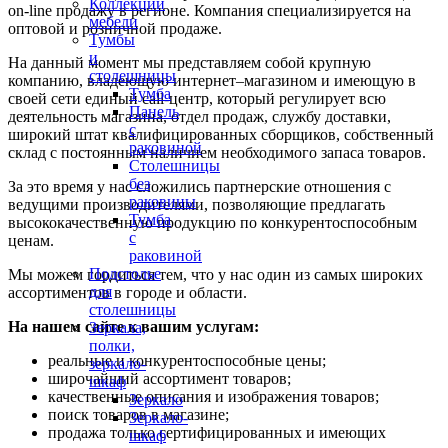
Коллекции
on-line продажу в регионе. Компания специализируется на
мебели
оптовой и розничной продаже.
Тумбы
и
На данный момент мы представляем собой крупную
столешницы
компанию, владеющую интернет–магазином и имеющую в
Тумба
своей сети единый call-центр, который регулирует всю
Панель
деятельность магазина, отдел продаж, службу доставки,
с
широкий штат квалифицированных сборщиков, собственный
раковиной
склад c постоянным наличием необходимого запаса товаров.
Столешницы
без
За это время у нас сложились партнерские отношения с
раковины
ведущими производителями, позволяющие предлагать
Тумба
высококачественную продукцию по конкурентоспособным
с
ценам.
раковиной
Подстолье
Мы можем гордиться тем, что у нас один из самых широких
для
ассортиментов в городе и области.
столешницы
На нашем сайте к вашим услугам:
Зеркала,
полки,
реальные и конкурентоспособные цены;
зеркало-
широчайший ассортимент товаров;
шкаф
качественные описания и изображения товаров;
Зеркало
поиск товаров в магазине;
Зеркало-
продажа только сертифицированных и имеющих
шкаф