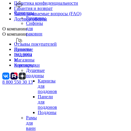
Политика конфиденциальности
Гарантия и возврат
Раковины
Часто задаваемые вопросы (FAQ)
Раковины
Договор оферты
Сифоны
для
О компании
раковин
О компании
Отзывы покупателей
Новости
Душевые
ISO 9001
поддоны
Магазины
и
Контакты
перегородки
Душевые
поддоны
Карнизы
8 800 550 30 13
для
поддонов
Панели
для
поддонов
Поддоны
Рамы
для
ванн