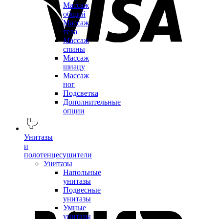
Массаж
общий
Массаж
тела
Массаж
спины
Массаж
шиацу
Массаж
ног
Подсветка
Дополнительные
опции
Унитазы
и
полотенцесушители
Унитазы
Напольные
унитазы
Подвесные
унитазы
Умные
унитазы