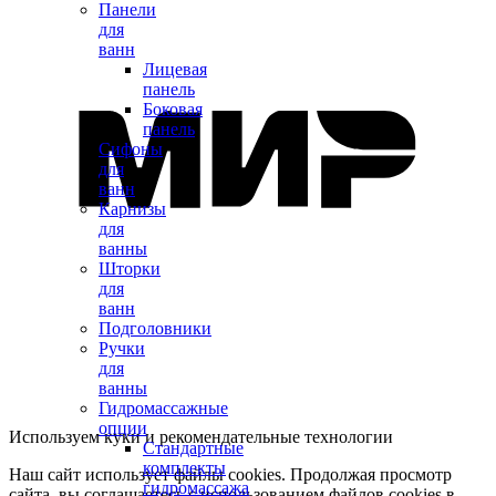
Панели
для
ванн
Лицевая
панель
Боковая
панель
Сифоны
для
ванн
Карнизы
для
ванны
Шторки
для
ванн
Подголовники
Ручки
для
ванны
Гидромассажные
опции
Используем куки и рекомендательные технологии
Стандартные
комплекты
Наш сайт использует файлы cookies. Продолжая просмотр
гидромассажа
сайта, вы соглашаетесь с использованием файлов cookies в