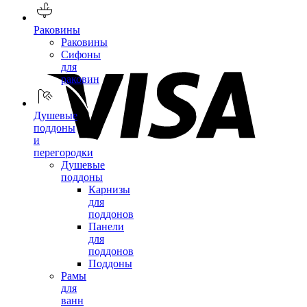
Раковины
Раковины
Сифоны
для
раковин
Душевые
поддоны
и
перегородки
Душевые
поддоны
Карнизы
для
поддонов
Панели
для
поддонов
Поддоны
Рамы
для
ванн