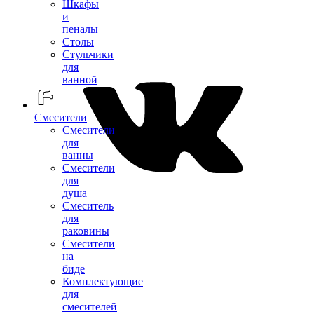
Шкафы
и
пеналы
Столы
Стульчики
для
ванной
Смесители
Смесители
для
ванны
Смесители
для
душа
Смеситель
для
раковины
Смесители
на
биде
Комплектующие
для
смесителей