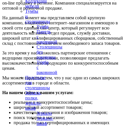
Коллекции
on-line продажу в регионе. Компания специализируется на
мебели
оптовой и розничной продаже.
Тумбы
и
На данный момент мы представляем собой крупную
столешницы
компанию, владеющую интернет–магазином и имеющую в
Тумба
своей сети единый call-центр, который регулирует всю
Панель
деятельность магазина, отдел продаж, службу доставки,
с
широкий штат квалифицированных сборщиков, собственный
раковиной
склад c постоянным наличием необходимого запаса товаров.
Столешницы
без
За это время у нас сложились партнерские отношения с
раковины
ведущими производителями, позволяющие предлагать
Тумба
высококачественную продукцию по конкурентоспособным
с
ценам.
раковиной
Подстолье
Мы можем гордиться тем, что у нас один из самых широких
для
ассортиментов в городе и области.
столешницы
На нашем сайте к вашим услугам:
Зеркала,
полки,
реальные и конкурентоспособные цены;
зеркало-
широчайший ассортимент товаров;
шкаф
качественные описания и изображения товаров;
Зеркало
поиск товаров в магазине;
Зеркало-
продажа только сертифицированных и имеющих
шкаф