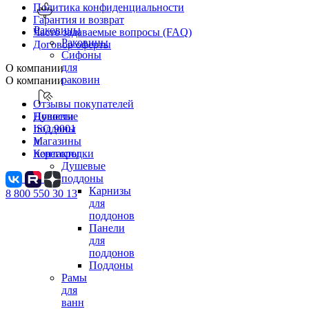
Политика конфиденциальности
Гарантия и возврат
Раковины
Часто задаваемые вопросы (FAQ)
Раковины
Договор оферты
Сифоны
для
О компании
раковин
О компании
Отзывы покупателей
Новости
Душевые
ISO 9001
поддоны
Магазины
и
Контакты
перегородки
Душевые
поддоны
Карнизы
8 800 550 30 13
для
поддонов
Панели
для
поддонов
Поддоны
Рамы
для
ванн