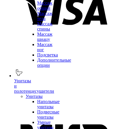
Массаж
общий
Массаж
тела
Массаж
спины
Массаж
шиацу
Массаж
ног
Подсветка
Дополнительные
опции
Унитазы
и
полотенцесушители
Унитазы
Напольные
унитазы
Подвесные
унитазы
Умные
унитазы