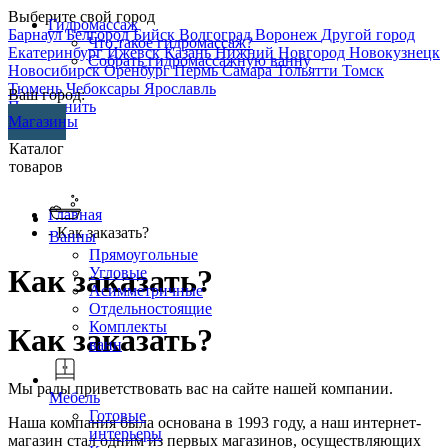
Выберите свой город
Гидромассаж
Барнаул
Белгород
Бийск
Волгоград
Воронеж
Другой город
Что такое гидромассаж?
Екатеринбург
Ижевск
Казань
Нижний Новгород
Новокузнецк
Собрать гидромассажную ванну
Новосибирск
Оренбург
Пермь
Самара
Тольятти
Томск
Тюмень
Чебоксары
Ярославль
Ваш город:
Перезвонить
Магазины
Каталог
товаров
Главная
- Как заказать?
Ванны
Прямоугольные
Как заказать?
Угловые
Асимметричные
Отдельностоящие
Комплекты
Как заказать?
ванн
Мы рады приветствовать вас на сайте нашей компании.
Мебель
Готовые
Наша компания была основана в 1993 году, а наш интернет-
интерьеры
магазин стал одним из первых магазинов, осуществляющих