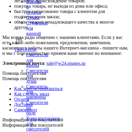
легальное происхождение товаров;
Шкафы
покупка товара, не выходя из дома или офиса;
и
быстрое согласование товара с клиентом для
пеналы
подтверждения заказа;
Столы
обмен товаров ненадлежащего качества и многое
Стульчики
другое.
для
ванной
Мы всегда рады общению с нашими клиентами. Если у вас
есть какие-либо пожелания, предложения, замечания,
касающиеся работы нашего Интернет-магазина - пишите нам,
Смесители
и мы с благодарностью примем ваше мнение во внимание:
Смесители
для
Электронная почта
:
sale@w24.epages.su
ванны
Смесители
Помощь покупателям
для
Помощь покупателям
душа
Смеситель
Как зарегистрироваться
для
Как сделать заказ
раковины
Оплата
Смесители
Доставка
на
Самовывоз
биде
Комплектующие
Информация для покупателей
для
Информация для покупателей
смесителей