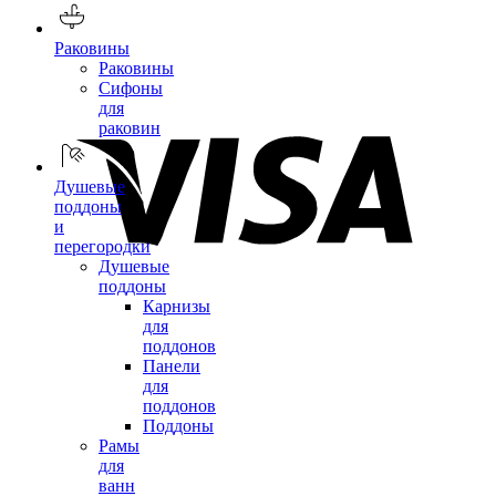
Раковины
Раковины
Сифоны
для
раковин
Душевые
поддоны
и
перегородки
Душевые
поддоны
Карнизы
для
поддонов
Панели
для
поддонов
Поддоны
Рамы
для
ванн