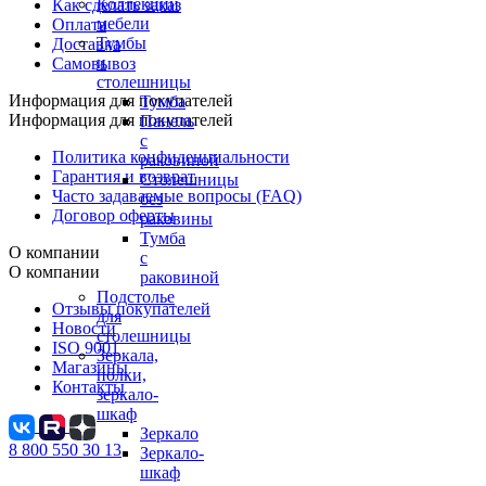
Коллекции
Как сделать заказ
мебели
Оплата
Тумбы
Доставка
и
Самовывоз
столешницы
Информация для покупателей
Тумба
Информация для покупателей
Панель
с
Политика конфиденциальности
раковиной
Гарантия и возврат
Столешницы
Часто задаваемые вопросы (FAQ)
без
Договор оферты
раковины
Тумба
О компании
с
О компании
раковиной
Подстолье
Отзывы покупателей
для
Новости
столешницы
ISO 9001
Зеркала,
Магазины
полки,
Контакты
зеркало-
шкаф
Зеркало
8 800 550 30 13
Зеркало-
шкаф