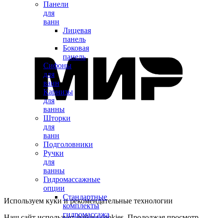
Панели
для
ванн
Лицевая
панель
Боковая
панель
Сифоны
для
ванн
Карнизы
для
ванны
Шторки
для
ванн
Подголовники
Ручки
для
ванны
Гидромассажные
опции
Стандартные
Используем куки и рекомендательные технологии
комплекты
гидромассажа
Наш сайт использует файлы cookies. Продолжая просмотр