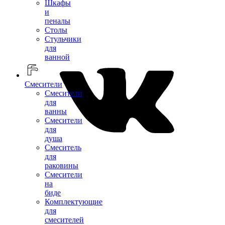
Шкафы
и
пеналы
Столы
Стульчики
для
ванной
Смесители
Смесители
для
ванны
Смесители
для
душа
Смеситель
для
раковины
Смесители
на
биде
Комплектующие
для
смесителей