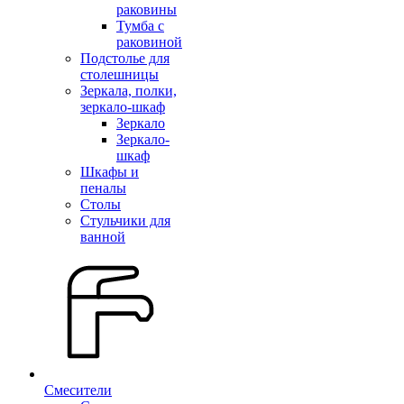
раковины
Тумба с
раковиной
Подстолье для
столешницы
Зеркала, полки,
зеркало-шкаф
Зеркало
Зеркало-
шкаф
Шкафы и
пеналы
Столы
Стульчики для
ванной
Смесители