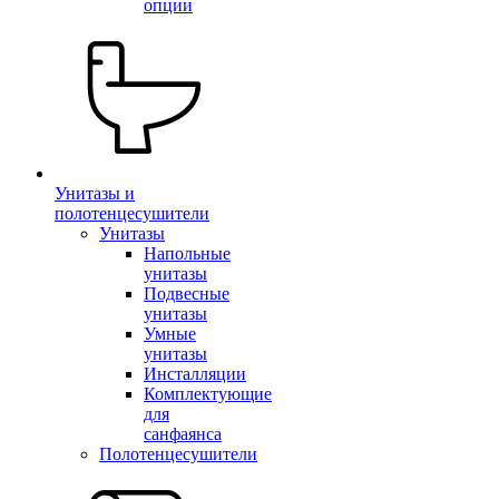
опции
Унитазы и
полотенцесушители
Унитазы
Напольные
унитазы
Подвесные
унитазы
Умные
унитазы
Инсталляции
Комплектующие
для
санфаянса
Полотенцесушители