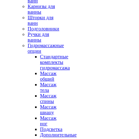
ванн
Карнизы для
ванны
Шторки для
ванн
Подголовники
Ручки для
ванны
Гидромассажные
опции
Стандартные
комплекты
гидромассажа
Массаж
общий
Массаж
тела
Массаж
спины
Массаж
шиацу
Массаж
ног
Подсветка
Дополнительные