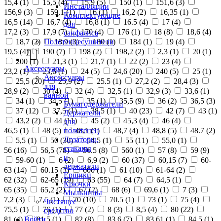
15,4 (
1
)
15,5 (
4
)
15,9 (
5
)
150 (
1
)
151,6 (
3
)
Инсталляции
156,9 (
3
)
159,1 (
1
)
16 (
1
)
16,2 (
2
)
16,35 (
1
)
Комплектующие
16,5 (
14
)
16,7 (
4
)
16,8 (
1
)
16.5 (
4
)
17 (
4
)
для
17,2 (
3
)
17,9 (
7
)
170 (
4
)
176 (
1
)
18 (
8
)
18,6 (
4
)
санфаянса
18,7 (
2
)
18,9 (
3
)
180 (
1
)
184 (
1
)
19 (
4
)
Полотенцесушители
19,5 (
4
)
190 (
7
)
198 (
2
)
198,2 (
2
)
2,3 (
1
)
20 (
1
)
200 (
1
)
21,3 (
1
)
21,7 (
1
)
22 (
2
)
23 (
4
)
Аксессуары
23,2 (
1
)
23,6 (
1
)
24 (
5
)
24,6 (
20
)
240 (
5
)
25 (
1
)
Аксессуары
25,5 (
20
)
25,9 (
2
)
25.5 (
1
)
27,2 (
2
)
28,4 (
3
)
для
28,9 (
2
)
30 (
4
)
32 (
4
)
32,5 (
1
)
32,9 (
3
)
33,6 (
1
)
ванной
34 (
1
)
34,5 (
1
)
35 (
1
)
35,5 (
9
)
36 (
2
)
36,5 (
3
)
Бумагодержатели
37 (
12
)
37,5 (
1
)
38,5 (
1
)
40 (
23
)
42 (
7
)
43 (
1
)
Держатели
43,2 (
2
)
44 (
11
)
45 (
2
)
45,3 (
4
)
46 (
4
)
для
полотенец
46,5 (
1
)
48 (
5
)
48,1 (
1
)
48,7 (
4
)
48,8 (
5
)
48.7 (
2
)
Дозаторы,
5,5 (
1
)
50 (
30
)
54,5 (
1
)
55 (
11
)
55,0 (
1
)
стаканы
56 (
16
)
56,5 (
78
)
56.5 (
8
)
560 (
1
)
57 (
8
)
59 (
9
)
и
59-60 (
1
)
6 (
2
)
6,9 (
2
)
60 (
37
)
60,15 (
7
)
60-
держатели
63 (
14
)
60.15 (
3
)
600 (
1
)
61 (
10
)
61-64 (
2
)
Ершики
62 (
32
)
62-65 (
19
)
63 (
55
)
64 (
7
)
64,5 (
1
)
Крючки
65 (
35
)
65,2 (
2
)
67 (
2
)
68 (
6
)
69,6 (
1
)
7 (
3
)
Мыльницы
7,2 (
3
)
7,5 (
1
)
70 (
10
)
70.5 (
1
)
73 (
1
)
75 (
4
)
Чистящее
75,5 (
1
)
76 (
1
)
77 (
2
)
8 (
3
)
8,5 (
4
)
80 (
22
)
средство
Войти
81 (
4
)
81,5 (
1
)
82 (
8
)
83,6 (
7
)
83,61 (
1
)
84,5 (
1
)