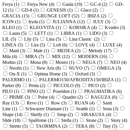
Freya (
1
)
Freya New (
4
)
Gaula (
19
)
GC-4 (
2
)
GD-
12 (
1
)
GD-8 (
1
)
GENESIS (
1
)
Glace (
2
)
GRACIA (
15
)
GRUNGE LOFT (
52
)
IBIZA (
2
)
ICON (
1
)
Iryda (
1
)
JULIANNA (
12
)
JULY (
3
)
KLEO (
1
)
KLEO/VITA (
1
)
KORSIKA (
4
)
Kvadro (
3
)
Laura (
5
)
LETT (
1
)
LIBRA (
1
)
LIDO (
3
)
LIL (
5
)
Lily (
5
)
Lina (
5
)
Lina Classic (
2
)
LINEA (
5
)
Lira (
5
)
Loft (
6
)
LOVE (
4
)
LUXE (
4
)
Maid (
3
)
Male (
1
)
MEDEA (
2
)
Melody (
17
)
Mila (
4
)
MIRA (
7
)
MIX (
12
)
MODERN (
16
)
Moduo (
2
)
Mona (
8
)
Monro (
1
)
NEGA (
7
)
NEO (
4
)
Neofix (
1
)
New Aris (
8
)
NUVO (
7
)
OMEGA (
3
)
On-X (
1
)
Optima Home (
3
)
Oxford (
3
)
PALERMO (
1
)
PALERMO150/AFRODITA150/IBIZA (
1
)
Parker (
8
)
Penta (
2
)
PICCOLO (
9
)
PICO (
2
)
PILO (
1
)
PINO (
2
)
Poseidon (
1
)
PRAGMATIKA (
6
)
PRIME (
3
)
Pulse (
4
)
Quadro (
2
)
RAGUZA (
6
)
Ray (
13
)
Revo (
1
)
Row (
3
)
RUAN (
4
)
Santi
Line (
1
)
Schwarzer Diamant (
1
)
Seattle (
1
)
Sena (
3
)
Shape (
14
)
Shelfy (
1
)
Simp (
2
)
SIRAKUSA (
4
)
Slide (
18
)
SpaHome (
1
)
Stella (
1
)
Stone (
2
)
Story (
4
)
Stretto (
5
)
TAORMINA (
2
)
TERA (
8
)
Tiny (
5
)