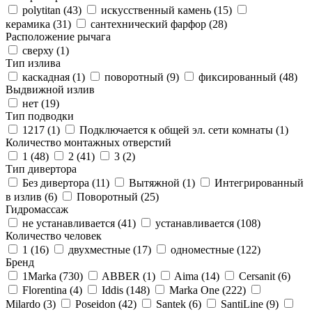
polytitan (
43
)
искусственный камень (
15
)
керамика (
31
)
сантехнический фарфор (
28
)
Расположение рычага
сверху (
1
)
Тип излива
каскадная (
1
)
поворотный (
9
)
фиксированный (
48
)
Выдвижной излив
нет (
19
)
Тип подводки
1217 (
1
)
Подключается к общей эл. сети комнаты (
1
)
Количество монтажных отверстий
1 (
48
)
2 (
41
)
3 (
2
)
Тип дивертора
Без дивертора (
11
)
Вытяжной (
1
)
Интегрированный
в излив (
6
)
Поворотный (
25
)
Гидромассаж
не устанавливается (
41
)
устанавливается (
108
)
Количество человек
1 (
16
)
двухместные (
17
)
одноместные (
122
)
Бренд
1Marka (
730
)
ABBER (
1
)
Aima (
14
)
Cersanit (
6
)
Florentina (
4
)
Iddis (
148
)
Marka One (
222
)
Milardo (
3
)
Poseidon (
42
)
Santek (
6
)
SantiLine (
9
)