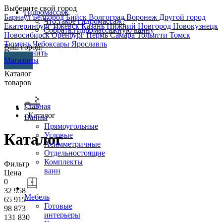
Выберите свой город
Гидромассаж
Барнаул
Белгород
Бийск
Волгоград
Воронеж
Другой город
Что такое гидромассаж?
Екатеринбург
Ижевск
Казань
Нижний Новгород
Новокузнецк
Собрать гидромассажную ванну
Новосибирск
Оренбург
Пермь
Самара
Тольятти
Томск
Тюмень
Чебоксары
Ярославль
Ваш город:
Перезвонить
Магазины
Каталог
товаров
Главная
- Каталог
Ванны
Прямоугольные
Каталог
Угловые
Асимметричные
Отдельностоящие
Комплекты
Фильтр
ванн
Цена
0
32 958
Мебель
65 915
Готовые
98 873
интерьеры
131 830