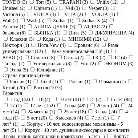
TONDO (
3
)
Torr (
5
)
TRAPANI (
3
)
Unifix (
12
)
Unisteel (
2
)
Uniterm (
1
)
Veil (
3
)
Vesper (
3
)
Victoria (
5
)
VIOLA (
3
)
VITA (
2
)
VOLTA (
1
)
Wall (
2
)
Wash (
5
)
Zodiac (
1
)
Zodiac X (
4
)
Аванти (
1
)
АЛИСА ДУБЛЬ (
3
)
АТЛАС (
2
)
боковая (
6
)
БЬЯНКА (
1
)
Вита (
5
)
ДЖУЛИАННА (
4
)
Классик (
3
)
Кода (
1
)
МИНИМИ (
12
)
Ноктюрн (
1
)
Нота New (
4
)
Прованс (
6
)
Рама
универсальная (
12
)
Рама универсальная ПУ (
1
)
РЕВО (
7
)
Соната (
18
)
Стиль (
2
)
ТR (
2
)
ТГ (
4
)
Тигода (
2
)
Универсальная (
8
)
Уют (
2
)
ЭКОНОМ (
3
)
Этюд (
5
)
Юнификс (
1
)
Страна производитель
Россия (
1
)
Trend (
1
)
Россия (
1
)
Германия (
1
)
Китай (
20
)
Россия (
1073
)
Гарантия
1 год (
42
)
10 (
4
)
10 лет (
41
)
15 (
2
)
15 лет (
84
)
17 (
1
)
17 лет (
152
)
2 года (
485
)
20 лет (
24
)
24
мес (
14
)
24 месяца (
7
)
25 лет (
18
)
3 года (
24
)
4
года (
1
)
5 лет (
20
)
6 месяцев (
4
)
7 лет (
1
)
7
лет* (
1
)
Корпус - 10 лет, водозапорные механизмы - 5
лет (
5
)
Корпус - 10 лет, душевые аксессуары в комплекте -
3 года, излив, картриджи и кранбуксы - 5 лет (
1
)
Корпус -