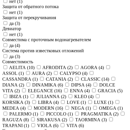
нет (
1
)
Защита от обратного потока
нет (
1
)
Защита от перекручивания
да (
3
)
Девиатор
нет (
1
)
Совместима с проточным водонагревателем
да (
4
)
Система против известковых отложений
да (
3
)
Совместимость
AELITA (
10
)
AFRODITA (
2
)
AGORA (
4
)
ASSOL (
1
)
AURA (
2
)
CALYPSO (
4
)
CASSANDRA (
1
)
CATANIA (
2
)
CLASSIC (
14
)
DIANA (
2
)
DINAMIKA (
6
)
DIPSA (
4
)
DOLCE
VITA (
2
)
ELEGANCE (
16
)
ENNA (
4
)
GRACIA (
5
)
IBIZA (
1
)
JULIANNA (
2
)
KLEO (
4
)
KORSIKA (
3
)
LIBRA (
4
)
LOVE (
1
)
LUXE (
1
)
MEDEA (
4
)
MODERN (
16
)
NEGA (
1
)
OMEGA (
1
)
PALERMO (
1
)
PICCOLO (
1
)
PRAGMATIKA (
2
)
RAGUZA (
8
)
SIRAKUSA (
2
)
TAORMINA (
3
)
TRAPANI (
1
)
VIOLA (
6
)
VITA (
6
)