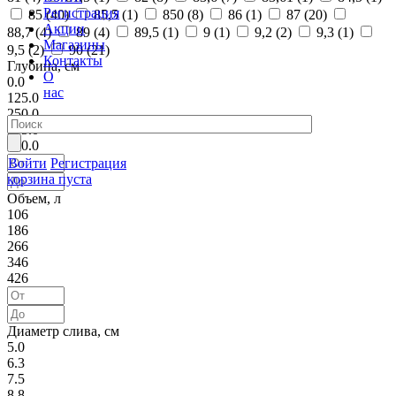
Регистрация
85 (
40
)
85,5 (
1
)
850 (
8
)
86 (
1
)
87 (
20
)
Акции
88,7 (
4
)
89 (
4
)
89,5 (
1
)
9 (
1
)
9,2 (
2
)
9,3 (
1
)
Магазины
9,5 (
2
)
90 (
21
)
Контакты
Глубина, см
О
0.0
нас
125.0
250.0
375.0
500.0
Войти
Регистрация
корзина пуста
Объем, л
106
186
266
346
426
Диаметр слива, см
5.0
6.3
7.5
8.8