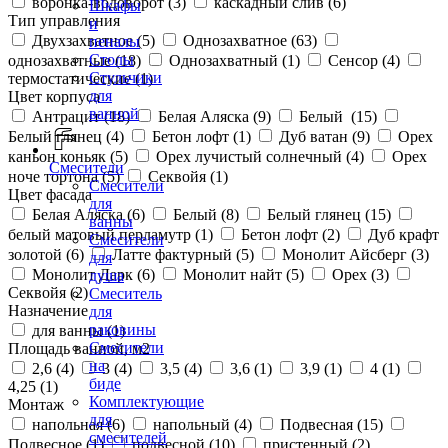
воронка-водоворот (
3
)
каскадный слив (
6
)
Шкафы
Тип управления
и
Двухзахватное (
5
)
Однозахватное (
63
)
пеналы
Столы
однозахватные (
18
)
Однозахватный (
1
)
Сенсор (
4
)
Стульчики
термостатические (
1
)
для
Цвет корпуса
ванной
Антрацит (
18
)
Белая Аляска (
9
)
Белый (
15
)
Белый глянец (
4
)
Бетон лофт (
1
)
Дуб ватан (
9
)
Орех
каньон коньяк (
5
)
Орех лучистый солнечный (
4
)
Орех
Смесители
ноче тортона (
5
)
Секвойя (
1
)
Смесители
Цвет фасада
для
Белая Аляска (
6
)
Белый (
8
)
Белый глянец (
15
)
ванны
белый матовый перламутр (
1
)
Бетон лофт (
2
)
Дуб крафт
Смесители
золотой (
6
)
Латте фактурный (
5
)
Монолит Айсберг (
3
)
для
Монолит Дарк (
6
)
Монолит найт (
5
)
Орех (
3
)
душа
Секвойя (
2
)
Смеситель
Назначение
для
раковины
для ванны (
1
)
Смесители
Площадь ванной, м2
на
2,6 (
4
)
3 (
4
)
3,5 (
4
)
3,6 (
1
)
3,9 (
1
)
4 (
1
)
биде
4,25 (
1
)
Комплектующие
Монтаж
для
напольная (
6
)
напольный (
4
)
Подвесная (
15
)
смесителей
Подвесное (
1
)
подвесной (
10
)
пристенный (
2
)