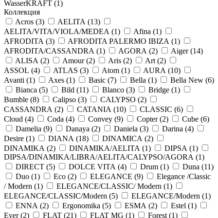
WasserKRAFT (
1
)
Коллекция
Acros (
3
)
AELITA (
13
)
AELITA/VITA/VIOLA/MEDEA (
1
)
Afina (
1
)
AFRODITA (
3
)
AFRODITA PALERMO IBIZA (
1
)
AFRODITA/CASSANDRA (
1
)
AGORA (
2
)
Aiger (
14
)
ALISA (
2
)
Amour (
2
)
Aris (
2
)
Art (
2
)
ASSOL (
4
)
ATLAS (
3
)
Atom (
1
)
AURA (
10
)
Avanti (
1
)
Axes (
1
)
Basic (
7
)
Bella (
1
)
Bella New (
6
)
Bianca (
5
)
Bild (
11
)
Blanco (
3
)
Bridge (
1
)
Bumble (
8
)
Calipso (
3
)
CALYPSO (
2
)
CASSANDRA (
2
)
CATANIA (
10
)
CLASSIC (
6
)
Cloud (
4
)
Coda (
4
)
Convey (
9
)
Copter (
2
)
Cube (
6
)
Damelia (
9
)
Danaya (
2
)
Daniela (
3
)
Darina (
4
)
Desire (
1
)
DIANA (
18
)
DINAMICA (
2
)
DINAMIKA (
2
)
DINAMIKA/AELITA (
1
)
DIPSA (
1
)
DIPSA/DINAMIKA/LIBRA/AELITA/CALYPSO/AGORA (
1
)
DIRECT (
5
)
DOLCE VITA (
4
)
Drum (
1
)
Duna (
11
)
Duo (
1
)
Eco (
2
)
ELEGANCE (
9
)
Elegance /Classic
/ Modern (
1
)
ELEGANCE/CLASSIC/ Modern (
1
)
ELEGANCE/CLASSIC/Modern (
5
)
ELEGANCE/Modern (
1
)
ENNA (
2
)
Ergonomika (
5
)
ESMA (
2
)
Estel (
1
)
Ever (
2
)
FLAT (
21
)
FLAT MG (
1
)
Forest (
1
)