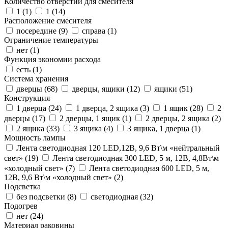
Количество отверстий для смесителя
1 (
1
)
1 (
14
)
Расположение смесителя
посередине (
9
)
справа (
1
)
Ограничение температуры
нет (
1
)
Функция экономии расхода
есть (
1
)
Система хранения
дверцы (
68
)
дверцы, ящики (
12
)
ящики (
51
)
Конструкция
1 дверца (
24
)
1 дверца, 2 ящика (
3
)
1 ящик (
28
)
2
дверцы (
17
)
2 дверцы, 1 ящик (
1
)
2 дверцы, 2 ящика (
2
)
2 ящика (
33
)
3 ящика (
4
)
3 ящика, 1 дверца (
1
)
Мощность лампы
Лента светодиодная 120 LED,12В, 9,6 Вт\м «нейтральный
свет» (
19
)
Лента светодиодная 300 LED, 5 м, 12В, 4,8Вт\м
«холодный свет» (
7
)
Лента светодиодная 600 LED, 5 м,
12В, 9,6 Вт\м «холодный свет» (
2
)
Подсветка
без подсветки (
8
)
светодиодная (
32
)
Подогрев
нет (
24
)
Материал раковины