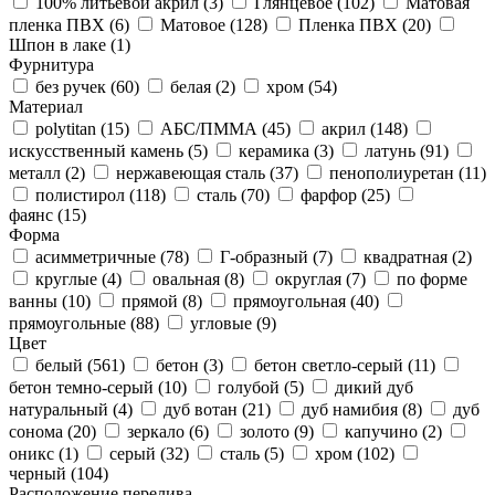
100% литьевой акрил (
3
)
Глянцевое (
102
)
Матовая
пленка ПВХ (
6
)
Матовое (
128
)
Пленка ПВХ (
20
)
Шпон в лаке (
1
)
Фурнитура
без ручек (
60
)
белая (
2
)
хром (
54
)
Материал
polytitan (
15
)
АБС/ПММА (
45
)
акрил (
148
)
искусственный камень (
5
)
керамика (
3
)
латунь (
91
)
металл (
2
)
нержавеющая сталь (
37
)
пенополиуретан (
11
)
полистирол (
118
)
сталь (
70
)
фарфор (
25
)
фаянс (
15
)
Форма
асимметричные (
78
)
Г-образный (
7
)
квадратная (
2
)
круглые (
4
)
овальная (
8
)
округлая (
7
)
по форме
ванны (
10
)
прямой (
8
)
прямоугольная (
40
)
прямоугольные (
88
)
угловые (
9
)
Цвет
белый (
561
)
бетон (
3
)
бетон светло-серый (
11
)
бетон темно-серый (
10
)
голубой (
5
)
дикий дуб
натуральный (
4
)
дуб вотан (
21
)
дуб намибия (
8
)
дуб
сонома (
20
)
зеркало (
6
)
золото (
9
)
капучино (
2
)
оникс (
1
)
серый (
32
)
сталь (
5
)
хром (
102
)
черный (
104
)
Расположение перелива