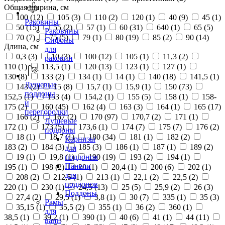
Общая ширина, см
100 (
12
)
105 (
3
)
110 (
2
)
120 (
1
)
40 (
9
)
45 (
1
)
Раковины
50 (
15
)
55 (
2
)
57 (
1
)
60 (
31
)
640 (
1
)
65 (
5
)
Раковины
70 (
7
)
75 (
5
)
79 (
1
)
80 (
19
)
85 (
2
)
90 (
14
)
Сифоны
Длина, см
для
0,3 (
3
)
10 (
3
)
100 (
12
)
105 (
1
)
11,3 (
2
)
раковин
110 (
1
)
113,5 (
1
)
120 (
13
)
123 (
1
)
127 (
1
)
130 (
8
)
133 (
2
)
134 (
1
)
14 (
1
)
140 (
18
)
141,5 (
1
)
Душевые
143 (
2
)
15 (
8
)
15,7 (
1
)
15,9 (
1
)
150 (
73
)
поддоны
152,5 (
1
)
153 (
4
)
154,2 (
1
)
155 (
5
)
158 (
1
)
158-
и
175 (
2
)
160 (
45
)
162 (
4
)
163 (
3
)
164 (
1
)
165 (
17
)
перегородки
166 (
2
)
167 (
2
)
170 (
97
)
170,7 (
2
)
171 (
1
)
Душевые
172 (
1
)
173 (
5
)
173,6 (
1
)
174 (
7
)
175 (
7
)
176 (
2
)
поддоны
18 (
1
)
18,7 (
1
)
180 (
34
)
181 (
1
)
182 (
2
)
Карнизы
183 (
2
)
184 (
3
)
185 (
3
)
186 (
1
)
187 (
1
)
189 (
2
)
для
19 (
1
)
19,8 (
1
)
190 (
19
)
193 (
2
)
194 (
1
)
поддонов
Панели
195 (
1
)
198 (
2
)
20 (
1
)
20,4 (
1
)
200 (
6
)
202 (
1
)
для
208 (
2
)
212,5 (
1
)
213 (
1
)
22,1 (
2
)
22,5 (
2
)
поддонов
220 (
1
)
230 (
1
)
24,5 (
13
)
25 (
5
)
25,9 (
2
)
26 (
3
)
Поддоны
27,4 (
2
)
29,5 (
1
)
3,8 (
1
)
30 (
7
)
335 (
1
)
35 (
3
)
Рамы
35,15 (
1
)
35,5 (
2
)
355 (
1
)
36 (
2
)
360 (
1
)
для
38,5 (
1
)
39,2 (
1
)
390 (
1
)
40 (
6
)
41 (
1
)
44 (
11
)
ванн