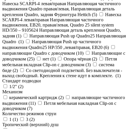
Навеска SCARPI-4 левая/правая Направляющая частичного
выдвижения Quadro правая/левая, Направляющая деталь
крепления Quadro, задняя Фурнитура Hettich (
5
)
Навеска
SCARPI-4 левая/правая Направляющая частичного
выдвижения, ЕВ20, правая/левая, Quadro 25 silent system
HD/350 – 9105624 Направляющая деталь крепления Quadro,
задняя (
1
)
Направляющая Push up Quadro25 Направляющая
Quadro (
1
)
Направляющая Push up частичного
выдвижения Quadro25 НР/350 ,левая/правая, ЕВ20 (
6
)
направляющие Quadro с доводчиком (
10
)
Направляющие с
доводчиком (
25
)
нет (
1
)
Опора чёрная (
2
)
Петля
мебельная вкладная Clip-on с доводчиком (
3
)
система
биде (
2
)
Со светодиодной подсветкой. Без выключателя -
выход свободный. Крепления к стене идут в комплекте. (
1
)
Стандарт подводки
1/2" (
2
)
Механизм
керамический картридж (
2
)
направляющие частичного
выдвижения (
11
)
Петля мебельная накладная Clip-on с
доводчиком (
7
)
Количество режимов струи
1 (
1
)
3 (
2
)
Тропический (верхний) душ