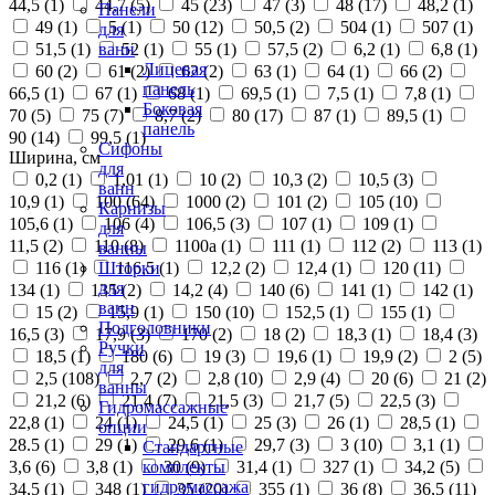
44,5 (
1
)
44,7 (
5
)
45 (
23
)
47 (
3
)
48 (
17
)
48,2 (
1
)
Панели
49 (
1
)
5 (
1
)
50 (
12
)
50,5 (
2
)
504 (
1
)
507 (
1
)
для
51,5 (
1
)
52 (
1
)
55 (
1
)
57,5 (
2
)
6,2 (
1
)
6,8 (
1
)
ванн
Лицевая
60 (
2
)
61 (
2
)
62 (
2
)
63 (
1
)
64 (
1
)
66 (
2
)
панель
66,5 (
1
)
67 (
1
)
68 (
1
)
69,5 (
1
)
7,5 (
1
)
7,8 (
1
)
Боковая
70 (
5
)
75 (
7
)
8,7 (
2
)
80 (
17
)
87 (
1
)
89,5 (
1
)
панель
90 (
14
)
99,5 (
1
)
Сифоны
Ширина, см
для
0,2 (
1
)
1,01 (
1
)
10 (
2
)
10,3 (
2
)
10,5 (
3
)
ванн
10,9 (
1
)
100 (
64
)
1000 (
2
)
101 (
2
)
105 (
10
)
Карнизы
105,6 (
1
)
106 (
4
)
106,5 (
3
)
107 (
1
)
109 (
1
)
для
11,5 (
2
)
110 (
8
)
1100а (
1
)
111 (
1
)
112 (
2
)
113 (
1
)
ванны
116 (
1
)
116,5 (
1
)
12,2 (
2
)
12,4 (
1
)
120 (
11
)
Шторки
для
134 (
1
)
135 (
2
)
14,2 (
4
)
140 (
6
)
141 (
1
)
142 (
1
)
ванн
15 (
2
)
15,9 (
1
)
150 (
10
)
152,5 (
1
)
155 (
1
)
Подголовники
16,5 (
3
)
17,9 (
3
)
170 (
2
)
18 (
2
)
18,3 (
1
)
18,4 (
3
)
Ручки
18,5 (
1
)
180 (
6
)
19 (
3
)
19,6 (
1
)
19,9 (
2
)
2 (
5
)
для
2,5 (
108
)
2,7 (
2
)
2,8 (
10
)
2,9 (
4
)
20 (
6
)
21 (
2
)
ванны
21,2 (
6
)
21,4 (
7
)
21,5 (
3
)
21,7 (
5
)
22,5 (
3
)
Гидромассажные
22,8 (
1
)
24 (
1
)
24,5 (
1
)
25 (
3
)
26 (
1
)
28,5 (
1
)
опции
28.5 (
1
)
29 (
1
)
29,6 (
1
)
29,7 (
3
)
3 (
10
)
3,1 (
1
)
Стандартные
3,6 (
6
)
3,8 (
1
)
30 (
9
)
31,4 (
1
)
327 (
1
)
34,2 (
5
)
комплекты
гидромассажа
34,5 (
1
)
348 (
1
)
35 (
20
)
355 (
1
)
36 (
8
)
36,5 (
11
)