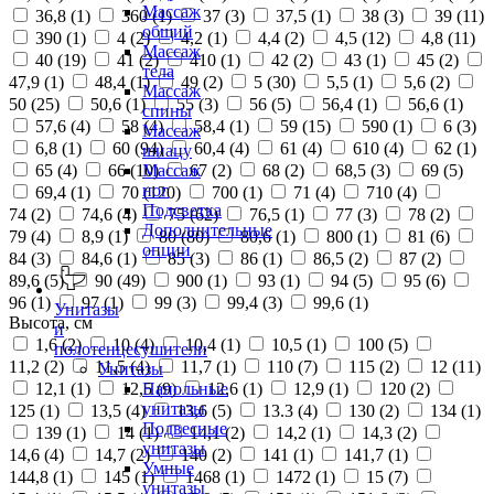
Массаж
36,8 (
1
)
360 (
1
)
37 (
3
)
37,5 (
1
)
38 (
3
)
39 (
11
)
общий
390 (
1
)
4 (
2
)
4,2 (
1
)
4,4 (
2
)
4,5 (
12
)
4,8 (
11
)
Массаж
40 (
19
)
41 (
2
)
410 (
1
)
42 (
2
)
43 (
1
)
45 (
2
)
тела
47,9 (
1
)
48,4 (
1
)
49 (
2
)
5 (
30
)
5,5 (
1
)
5,6 (
2
)
Массаж
50 (
25
)
50,6 (
1
)
55 (
3
)
56 (
5
)
56,4 (
1
)
56,6 (
1
)
спины
57,6 (
4
)
58 (
4
)
58,4 (
1
)
59 (
15
)
590 (
1
)
6 (
3
)
Массаж
6,8 (
1
)
60 (
94
)
60,4 (
4
)
61 (
4
)
610 (
4
)
62 (
1
)
шиацу
65 (
4
)
66 (
10
)
67 (
2
)
68 (
2
)
68,5 (
3
)
69 (
5
)
Массаж
ног
69,4 (
1
)
70 (
120
)
700 (
1
)
71 (
4
)
710 (
4
)
Подсветка
74 (
2
)
74,6 (
4
)
75 (
62
)
76,5 (
1
)
77 (
3
)
78 (
2
)
Дополнительные
79 (
4
)
8,9 (
1
)
80 (
80
)
80,6 (
1
)
800 (
1
)
81 (
6
)
опции
84 (
3
)
84,6 (
1
)
85 (
3
)
86 (
1
)
86,5 (
2
)
87 (
2
)
89,6 (
5
)
90 (
49
)
900 (
1
)
93 (
1
)
94 (
5
)
95 (
6
)
96 (
1
)
97 (
1
)
99 (
3
)
99,4 (
3
)
99,6 (
1
)
Унитазы
Высота, см
и
1,6 (
2
)
10 (
4
)
10,4 (
1
)
10,5 (
1
)
100 (
5
)
полотенцесушители
11,2 (
2
)
11,5 (
4
)
11,7 (
1
)
110 (
7
)
115 (
2
)
12 (
11
)
Унитазы
12,1 (
1
)
12,5 (
9
)
12,6 (
1
)
12,9 (
1
)
120 (
2
)
Напольные
унитазы
125 (
1
)
13,5 (
4
)
13,6 (
5
)
13.3 (
4
)
130 (
2
)
134 (
1
)
Подвесные
139 (
1
)
14 (
1
)
14,1 (
2
)
14,2 (
1
)
14,3 (
2
)
унитазы
14,6 (
4
)
14,7 (
2
)
140 (
2
)
141 (
1
)
141,7 (
1
)
Умные
144,8 (
1
)
145 (
1
)
1468 (
1
)
1472 (
1
)
15 (
7
)
унитазы