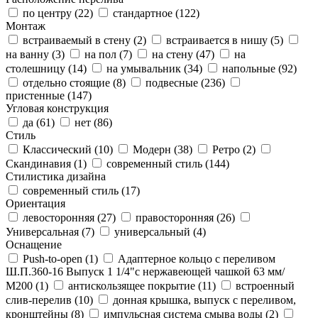
по центру (
22
)
стандартное (
122
)
Монтаж
встраиваемый в стену (
2
)
встраивается в нишу (
5
)
на ванну (
3
)
на пол (
7
)
на стену (
47
)
на
столешницу (
14
)
на умывальник (
34
)
напольные (
92
)
отдельно стоящие (
8
)
подвесные (
236
)
пристенные (
147
)
Угловая конструкция
да (
61
)
нет (
86
)
Стиль
Классический (
10
)
Модерн (
38
)
Ретро (
2
)
Скандинавия (
1
)
современный стиль (
144
)
Стилистика дизайна
современный стиль (
17
)
Ориентация
левосторонняя (
27
)
правосторонняя (
26
)
Универсальная (
7
)
универсальный (
4
)
Оснащение
Push-to-open (
1
)
Адаптерное кольцо с переливом
Ш.П.360-16 Выпуск 1 1/4"с нержавеющей чашкой 63 мм/
М200 (
1
)
антискользящее покрытие (
11
)
встроенный
слив-перелив (
10
)
донная крышка, выпуск с переливом,
кронштейны (
8
)
импульсная система смыва воды (
2
)