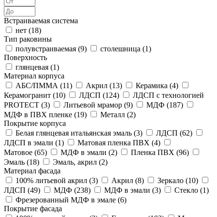
Встраиваемая система
нет (
18
)
Тип раковины
полувстраиваемая (
9
)
столешница (
1
)
Поверхность
глянцевая (
1
)
Материал корпуса
АБС/ПММА (
11
)
Акрил (
13
)
Керамика (
4
)
Керамогранит (
10
)
ЛДСП (
124
)
ЛДСП с технологией
PROTECT (
3
)
Литьевой мрамор (
9
)
МДФ (
187
)
МДФ в ПВХ пленке (
19
)
Металл (
2
)
Покрытие корпуса
Белая глянцевая итальянская эмаль (
3
)
ЛДСП (
62
)
ЛДСП в эмали (
1
)
Матовая пленка ПВХ (
4
)
Матовое (
65
)
МДФ в эмали (
2
)
Пленка ПВХ (
96
)
Эмаль (
18
)
Эмаль, акрил (
2
)
Материал фасада
100% литьевой акрил (
3
)
Акрил (
8
)
Зеркало (
10
)
ЛДСП (
49
)
МДФ (
238
)
МДФ в эмали (
3
)
Стекло (
1
)
Фрезерованный МДФ в эмале (
6
)
Покрытие фасада