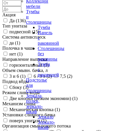
Коллекции
мебели
Тумбы
Акция
и
Да (
136
)
столешницы
Тип унитаза
Тумба
подвесной (
15
)
Панель
Система антивсплеск
с
да (
1
)
раковиной
Полочка в чаше
Столешницы
без
нет (
1
)
раковины
Направление выпуска
Тумба
горизонтальный (
3
)
с
Объем смывн. бачка, л
раковиной
3 и 6 (
1
)
6 / 3 л (
2
)
7,5 (
2
)
Подстолье
Подвод воды
для
Сбоку (
3
)
столешницы
Режим слива воды
Зеркала,
Две кнопки (режим экономии) (
1
)
полки,
Механизм слива
зеркало-
Механическая кнопка (
1
)
шкаф
Установки сливного бачка
Зеркало
поверх унитаза (
1
)
Зеркало-
Организация смывающего потока
шкаф