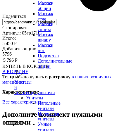
Массаж
общий
Массаж
Поделиться
тела
Массаж
Скопировать
спины
Артикул: 05гр1710
Массаж
Итого:
шиацу
5 450 Р
Массаж
Добавить опцию
ног
5796
Подсветка
5 796 Р
Дополнительные
КУПИТЬ
В КОРЗИНЕ
опции
В КОРЗИНЕ
Товар можно купить
в рассрочку
в наших розничных
магазинах
Унитазы
и
Характеристики:
полотенцесушители
Унитазы
Все характеристики
Напольные
унитазы
Дополните комплект нужными
Подвесные
унитазы
опциями
Умные
унитазы