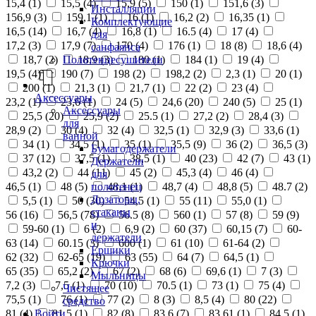
15,4 (
1
)
15,5 (
4
)
15,9 (
5
)
150 (
1
)
151,6 (
3
)
Инсталляции
156,9 (
3
)
159,1 (
1
)
16 (
1
)
16,2 (
2
)
16,35 (
1
)
Комплектующие
16,5 (
14
)
16,7 (
4
)
16,8 (
1
)
16.5 (
4
)
17 (
4
)
для
17,2 (
3
)
17,9 (
7
)
170 (
4
)
176 (
1
)
18 (
8
)
18,6 (
4
)
санфаянса
18,7 (
2
)
18,9 (
3
)
180 (
1
)
184 (
1
)
19 (
4
)
Полотенцесушители
19,5 (
4
)
190 (
7
)
198 (
2
)
198,2 (
2
)
2,3 (
1
)
20 (
1
)
200 (
1
)
21,3 (
1
)
21,7 (
1
)
22 (
2
)
23 (
4
)
Аксессуары
23,2 (
1
)
23,6 (
1
)
24 (
5
)
24,6 (
20
)
240 (
5
)
25 (
1
)
Аксессуары
25,5 (
20
)
25,9 (
2
)
25.5 (
1
)
27,2 (
2
)
28,4 (
3
)
для
28,9 (
2
)
30 (
4
)
32 (
4
)
32,5 (
1
)
32,9 (
3
)
33,6 (
1
)
ванной
34 (
1
)
34,5 (
1
)
35 (
1
)
35,5 (
9
)
36 (
2
)
36,5 (
3
)
Бумагодержатели
37 (
12
)
37,5 (
1
)
38,5 (
1
)
40 (
23
)
42 (
7
)
43 (
1
)
Держатели
43,2 (
2
)
44 (
11
)
45 (
2
)
45,3 (
4
)
46 (
4
)
для
полотенец
46,5 (
1
)
48 (
5
)
48,1 (
1
)
48,7 (
4
)
48,8 (
5
)
48.7 (
2
)
Дозаторы,
5,5 (
1
)
50 (
30
)
54,5 (
1
)
55 (
11
)
55,0 (
1
)
стаканы
56 (
16
)
56,5 (
78
)
56.5 (
8
)
560 (
1
)
57 (
8
)
59 (
9
)
и
59-60 (
1
)
6 (
2
)
6,9 (
2
)
60 (
37
)
60,15 (
7
)
60-
держатели
63 (
14
)
60.15 (
3
)
600 (
1
)
61 (
10
)
61-64 (
2
)
Ершики
62 (
32
)
62-65 (
19
)
63 (
55
)
64 (
7
)
64,5 (
1
)
Крючки
65 (
35
)
65,2 (
2
)
67 (
2
)
68 (
6
)
69,6 (
1
)
7 (
3
)
Мыльницы
7,2 (
3
)
7,5 (
1
)
70 (
10
)
70.5 (
1
)
73 (
1
)
75 (
4
)
Чистящее
75,5 (
1
)
76 (
1
)
77 (
2
)
8 (
3
)
8,5 (
4
)
80 (
22
)
средство
Войти
81 (
4
)
81,5 (
1
)
82 (
8
)
83,6 (
7
)
83,61 (
1
)
84,5 (
1
)