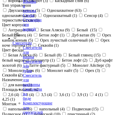
воронка-водоворот (
3
)
каскадный слив (
6
)
Шкафы
Тип управления
и
Двухзахватное (
5
)
Однозахватное (
63
)
пеналы
Столы
однозахватные (
18
)
Однозахватный (
1
)
Сенсор (
4
)
Стульчики
термостатические (
1
)
для
Цвет корпуса
ванной
Антрацит (
18
)
Белая Аляска (
9
)
Белый (
15
)
Белый глянец (
4
)
Бетон лофт (
1
)
Дуб ватан (
9
)
Орех
каньон коньяк (
5
)
Орех лучистый солнечный (
4
)
Орех
Смесители
ноче тортона (
5
)
Секвойя (
1
)
Смесители
Цвет фасада
для
Белая Аляска (
6
)
Белый (
8
)
Белый глянец (
15
)
ванны
белый матовый перламутр (
1
)
Бетон лофт (
2
)
Дуб крафт
Смесители
золотой (
6
)
Латте фактурный (
5
)
Монолит Айсберг (
3
)
для
Монолит Дарк (
6
)
Монолит найт (
5
)
Орех (
3
)
душа
Секвойя (
2
)
Смеситель
Назначение
для
раковины
для ванны (
1
)
Смесители
Площадь ванной, м2
на
2,6 (
4
)
3 (
4
)
3,5 (
4
)
3,6 (
1
)
3,9 (
1
)
4 (
1
)
биде
4,25 (
1
)
Комплектующие
Монтаж
для
напольная (
6
)
напольный (
4
)
Подвесная (
15
)
смесителей
Подвесное (
1
)
подвесной (
10
)
пристенный (
2
)