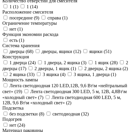
Количество отверстий для смесителя
1 (
1
)
1 (
14
)
Расположение смесителя
посередине (
9
)
справа (
1
)
Ограничение температуры
нет (
1
)
Функция экономии расхода
есть (
1
)
Система хранения
дверцы (
68
)
дверцы, ящики (
12
)
ящики (
51
)
Конструкция
1 дверца (
24
)
1 дверца, 2 ящика (
3
)
1 ящик (
28
)
2
дверцы (
17
)
2 дверцы, 1 ящик (
1
)
2 дверцы, 2 ящика (
2
)
2 ящика (
33
)
3 ящика (
4
)
3 ящика, 1 дверца (
1
)
Мощность лампы
Лента светодиодная 120 LED,12В, 9,6 Вт\м «нейтральный
свет» (
19
)
Лента светодиодная 300 LED, 5 м, 12В, 4,8Вт\м
«холодный свет» (
7
)
Лента светодиодная 600 LED, 5 м,
12В, 9,6 Вт\м «холодный свет» (
2
)
Подсветка
без подсветки (
8
)
светодиодная (
32
)
Подогрев
нет (
24
)
Материал раковины