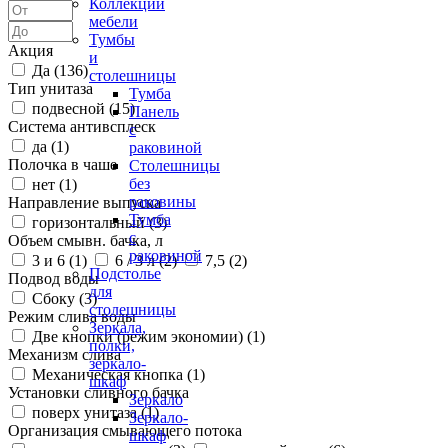
Коллекции
мебели
Тумбы
Акция
и
Да (
136
)
столешницы
Тип унитаза
Тумба
подвесной (
15
)
Панель
Система антивсплеск
с
да (
1
)
раковиной
Полочка в чаше
Столешницы
без
нет (
1
)
раковины
Направление выпуска
Тумба
горизонтальный (
3
)
с
Объем смывн. бачка, л
раковиной
3 и 6 (
1
)
6 / 3 л (
2
)
7,5 (
2
)
Подстолье
Подвод воды
для
Сбоку (
3
)
столешницы
Режим слива воды
Зеркала,
Две кнопки (режим экономии) (
1
)
полки,
Механизм слива
зеркало-
Механическая кнопка (
1
)
шкаф
Установки сливного бачка
Зеркало
поверх унитаза (
1
)
Зеркало-
Организация смывающего потока
шкаф