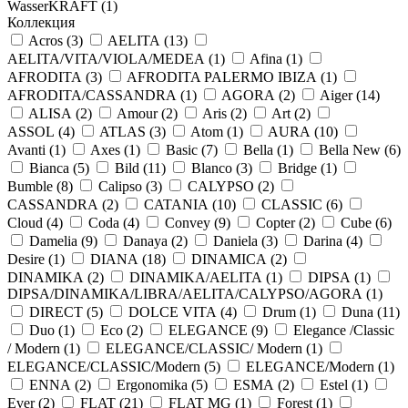
WasserKRAFT (
1
)
Коллекция
Acros (
3
)
AELITA (
13
)
AELITA/VITA/VIOLA/MEDEA (
1
)
Afina (
1
)
AFRODITA (
3
)
AFRODITA PALERMO IBIZA (
1
)
AFRODITA/CASSANDRA (
1
)
AGORA (
2
)
Aiger (
14
)
ALISA (
2
)
Amour (
2
)
Aris (
2
)
Art (
2
)
ASSOL (
4
)
ATLAS (
3
)
Atom (
1
)
AURA (
10
)
Avanti (
1
)
Axes (
1
)
Basic (
7
)
Bella (
1
)
Bella New (
6
)
Bianca (
5
)
Bild (
11
)
Blanco (
3
)
Bridge (
1
)
Bumble (
8
)
Calipso (
3
)
CALYPSO (
2
)
CASSANDRA (
2
)
CATANIA (
10
)
CLASSIC (
6
)
Cloud (
4
)
Coda (
4
)
Convey (
9
)
Copter (
2
)
Cube (
6
)
Damelia (
9
)
Danaya (
2
)
Daniela (
3
)
Darina (
4
)
Desire (
1
)
DIANA (
18
)
DINAMICA (
2
)
DINAMIKA (
2
)
DINAMIKA/AELITA (
1
)
DIPSA (
1
)
DIPSA/DINAMIKA/LIBRA/AELITA/CALYPSO/AGORA (
1
)
DIRECT (
5
)
DOLCE VITA (
4
)
Drum (
1
)
Duna (
11
)
Duo (
1
)
Eco (
2
)
ELEGANCE (
9
)
Elegance /Classic
/ Modern (
1
)
ELEGANCE/CLASSIC/ Modern (
1
)
ELEGANCE/CLASSIC/Modern (
5
)
ELEGANCE/Modern (
1
)
ENNA (
2
)
Ergonomika (
5
)
ESMA (
2
)
Estel (
1
)
Ever (
2
)
FLAT (
21
)
FLAT MG (
1
)
Forest (
1
)