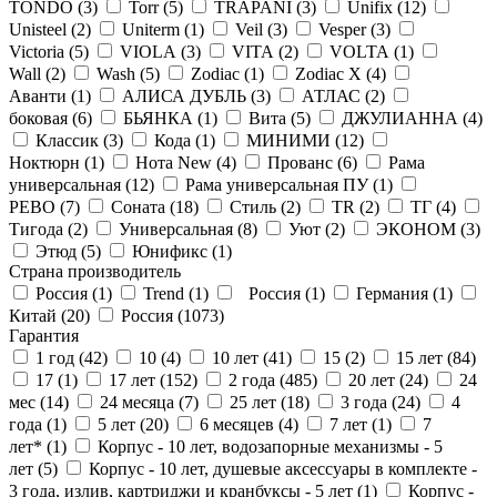
TONDO (
3
)
Torr (
5
)
TRAPANI (
3
)
Unifix (
12
)
Unisteel (
2
)
Uniterm (
1
)
Veil (
3
)
Vesper (
3
)
Victoria (
5
)
VIOLA (
3
)
VITA (
2
)
VOLTA (
1
)
Wall (
2
)
Wash (
5
)
Zodiac (
1
)
Zodiac X (
4
)
Аванти (
1
)
АЛИСА ДУБЛЬ (
3
)
АТЛАС (
2
)
боковая (
6
)
БЬЯНКА (
1
)
Вита (
5
)
ДЖУЛИАННА (
4
)
Классик (
3
)
Кода (
1
)
МИНИМИ (
12
)
Ноктюрн (
1
)
Нота New (
4
)
Прованс (
6
)
Рама
универсальная (
12
)
Рама универсальная ПУ (
1
)
РЕВО (
7
)
Соната (
18
)
Стиль (
2
)
ТR (
2
)
ТГ (
4
)
Тигода (
2
)
Универсальная (
8
)
Уют (
2
)
ЭКОНОМ (
3
)
Этюд (
5
)
Юнификс (
1
)
Страна производитель
Россия (
1
)
Trend (
1
)
Россия (
1
)
Германия (
1
)
Китай (
20
)
Россия (
1073
)
Гарантия
1 год (
42
)
10 (
4
)
10 лет (
41
)
15 (
2
)
15 лет (
84
)
17 (
1
)
17 лет (
152
)
2 года (
485
)
20 лет (
24
)
24
мес (
14
)
24 месяца (
7
)
25 лет (
18
)
3 года (
24
)
4
года (
1
)
5 лет (
20
)
6 месяцев (
4
)
7 лет (
1
)
7
лет* (
1
)
Корпус - 10 лет, водозапорные механизмы - 5
лет (
5
)
Корпус - 10 лет, душевые аксессуары в комплекте -
3 года, излив, картриджи и кранбуксы - 5 лет (
1
)
Корпус -