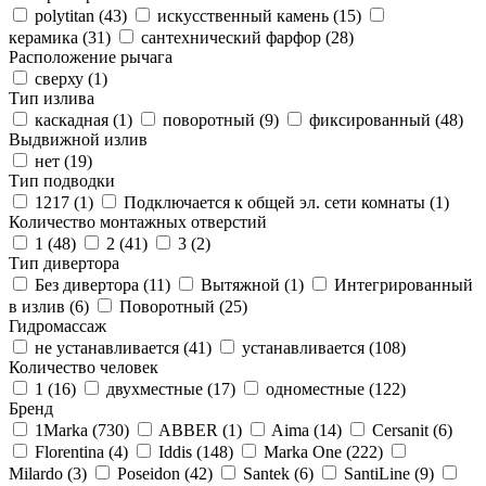
polytitan (
43
)
искусственный камень (
15
)
керамика (
31
)
сантехнический фарфор (
28
)
Расположение рычага
сверху (
1
)
Тип излива
каскадная (
1
)
поворотный (
9
)
фиксированный (
48
)
Выдвижной излив
нет (
19
)
Тип подводки
1217 (
1
)
Подключается к общей эл. сети комнаты (
1
)
Количество монтажных отверстий
1 (
48
)
2 (
41
)
3 (
2
)
Тип дивертора
Без дивертора (
11
)
Вытяжной (
1
)
Интегрированный
в излив (
6
)
Поворотный (
25
)
Гидромассаж
не устанавливается (
41
)
устанавливается (
108
)
Количество человек
1 (
16
)
двухместные (
17
)
одноместные (
122
)
Бренд
1Marka (
730
)
ABBER (
1
)
Aima (
14
)
Cersanit (
6
)
Florentina (
4
)
Iddis (
148
)
Marka One (
222
)
Milardo (
3
)
Poseidon (
42
)
Santek (
6
)
SantiLine (
9
)