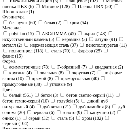
100% литьевой акрил (
3
)
Глянцевое (
102
)
Матовая
пленка ПВХ (
6
)
Матовое (
128
)
Пленка ПВХ (
20
)
Шпон в лаке (
1
)
Фурнитура
без ручек (
60
)
белая (
2
)
хром (
54
)
Материал
polytitan (
15
)
АБС/ПММА (
45
)
акрил (
148
)
искусственный камень (
5
)
керамика (
3
)
латунь (
91
)
металл (
2
)
нержавеющая сталь (
37
)
пенополиуретан (
11
)
полистирол (
118
)
сталь (
70
)
фарфор (
25
)
фаянс (
15
)
Форма
асимметричные (
78
)
Г-образный (
7
)
квадратная (
2
)
круглые (
4
)
овальная (
8
)
округлая (
7
)
по форме
ванны (
10
)
прямой (
8
)
прямоугольная (
40
)
прямоугольные (
88
)
угловые (
9
)
Цвет
белый (
561
)
бетон (
3
)
бетон светло-серый (
11
)
бетон темно-серый (
10
)
голубой (
5
)
дикий дуб
натуральный (
4
)
дуб вотан (
21
)
дуб намибия (
8
)
дуб
сонома (
20
)
зеркало (
6
)
золото (
9
)
капучино (
2
)
оникс (
1
)
серый (
32
)
сталь (
5
)
хром (
102
)
черный (
104
)
Расположение перелива