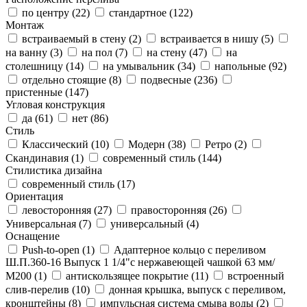
по центру (
22
)
стандартное (
122
)
Монтаж
встраиваемый в стену (
2
)
встраивается в нишу (
5
)
на ванну (
3
)
на пол (
7
)
на стену (
47
)
на
столешницу (
14
)
на умывальник (
34
)
напольные (
92
)
отдельно стоящие (
8
)
подвесные (
236
)
пристенные (
147
)
Угловая конструкция
да (
61
)
нет (
86
)
Стиль
Классический (
10
)
Модерн (
38
)
Ретро (
2
)
Скандинавия (
1
)
современный стиль (
144
)
Стилистика дизайна
современный стиль (
17
)
Ориентация
левосторонняя (
27
)
правосторонняя (
26
)
Универсальная (
7
)
универсальный (
4
)
Оснащение
Push-to-open (
1
)
Адаптерное кольцо с переливом
Ш.П.360-16 Выпуск 1 1/4"с нержавеющей чашкой 63 мм/
М200 (
1
)
антискользящее покрытие (
11
)
встроенный
слив-перелив (
10
)
донная крышка, выпуск с переливом,
кронштейны (
8
)
импульсная система смыва воды (
2
)