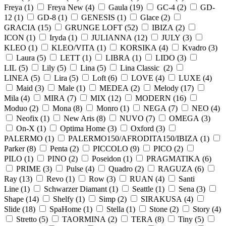
Freya (
1
)
Freya New (
4
)
Gaula (
19
)
GC-4 (
2
)
GD-
12 (
1
)
GD-8 (
1
)
GENESIS (
1
)
Glace (
2
)
GRACIA (
15
)
GRUNGE LOFT (
52
)
IBIZA (
2
)
ICON (
1
)
Iryda (
1
)
JULIANNA (
12
)
JULY (
3
)
KLEO (
1
)
KLEO/VITA (
1
)
KORSIKA (
4
)
Kvadro (
3
)
Laura (
5
)
LETT (
1
)
LIBRA (
1
)
LIDO (
3
)
LIL (
5
)
Lily (
5
)
Lina (
5
)
Lina Classic (
2
)
LINEA (
5
)
Lira (
5
)
Loft (
6
)
LOVE (
4
)
LUXE (
4
)
Maid (
3
)
Male (
1
)
MEDEA (
2
)
Melody (
17
)
Mila (
4
)
MIRA (
7
)
MIX (
12
)
MODERN (
16
)
Moduo (
2
)
Mona (
8
)
Monro (
1
)
NEGA (
7
)
NEO (
4
)
Neofix (
1
)
New Aris (
8
)
NUVO (
7
)
OMEGA (
3
)
On-X (
1
)
Optima Home (
3
)
Oxford (
3
)
PALERMO (
1
)
PALERMO150/AFRODITA150/IBIZA (
1
)
Parker (
8
)
Penta (
2
)
PICCOLO (
9
)
PICO (
2
)
PILO (
1
)
PINO (
2
)
Poseidon (
1
)
PRAGMATIKA (
6
)
PRIME (
3
)
Pulse (
4
)
Quadro (
2
)
RAGUZA (
6
)
Ray (
13
)
Revo (
1
)
Row (
3
)
RUAN (
4
)
Santi
Line (
1
)
Schwarzer Diamant (
1
)
Seattle (
1
)
Sena (
3
)
Shape (
14
)
Shelfy (
1
)
Simp (
2
)
SIRAKUSA (
4
)
Slide (
18
)
SpaHome (
1
)
Stella (
1
)
Stone (
2
)
Story (
4
)
Stretto (
5
)
TAORMINA (
2
)
TERA (
8
)
Tiny (
5
)