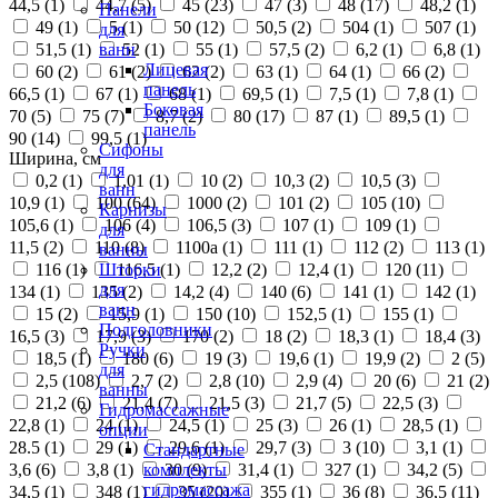
44,5 (
1
)
44,7 (
5
)
45 (
23
)
47 (
3
)
48 (
17
)
48,2 (
1
)
Панели
49 (
1
)
5 (
1
)
50 (
12
)
50,5 (
2
)
504 (
1
)
507 (
1
)
для
51,5 (
1
)
52 (
1
)
55 (
1
)
57,5 (
2
)
6,2 (
1
)
6,8 (
1
)
ванн
Лицевая
60 (
2
)
61 (
2
)
62 (
2
)
63 (
1
)
64 (
1
)
66 (
2
)
панель
66,5 (
1
)
67 (
1
)
68 (
1
)
69,5 (
1
)
7,5 (
1
)
7,8 (
1
)
Боковая
70 (
5
)
75 (
7
)
8,7 (
2
)
80 (
17
)
87 (
1
)
89,5 (
1
)
панель
90 (
14
)
99,5 (
1
)
Сифоны
Ширина, см
для
0,2 (
1
)
1,01 (
1
)
10 (
2
)
10,3 (
2
)
10,5 (
3
)
ванн
10,9 (
1
)
100 (
64
)
1000 (
2
)
101 (
2
)
105 (
10
)
Карнизы
105,6 (
1
)
106 (
4
)
106,5 (
3
)
107 (
1
)
109 (
1
)
для
11,5 (
2
)
110 (
8
)
1100а (
1
)
111 (
1
)
112 (
2
)
113 (
1
)
ванны
116 (
1
)
116,5 (
1
)
12,2 (
2
)
12,4 (
1
)
120 (
11
)
Шторки
для
134 (
1
)
135 (
2
)
14,2 (
4
)
140 (
6
)
141 (
1
)
142 (
1
)
ванн
15 (
2
)
15,9 (
1
)
150 (
10
)
152,5 (
1
)
155 (
1
)
Подголовники
16,5 (
3
)
17,9 (
3
)
170 (
2
)
18 (
2
)
18,3 (
1
)
18,4 (
3
)
Ручки
18,5 (
1
)
180 (
6
)
19 (
3
)
19,6 (
1
)
19,9 (
2
)
2 (
5
)
для
2,5 (
108
)
2,7 (
2
)
2,8 (
10
)
2,9 (
4
)
20 (
6
)
21 (
2
)
ванны
21,2 (
6
)
21,4 (
7
)
21,5 (
3
)
21,7 (
5
)
22,5 (
3
)
Гидромассажные
22,8 (
1
)
24 (
1
)
24,5 (
1
)
25 (
3
)
26 (
1
)
28,5 (
1
)
опции
28.5 (
1
)
29 (
1
)
29,6 (
1
)
29,7 (
3
)
3 (
10
)
3,1 (
1
)
Стандартные
3,6 (
6
)
3,8 (
1
)
30 (
9
)
31,4 (
1
)
327 (
1
)
34,2 (
5
)
комплекты
гидромассажа
34,5 (
1
)
348 (
1
)
35 (
20
)
355 (
1
)
36 (
8
)
36,5 (
11
)