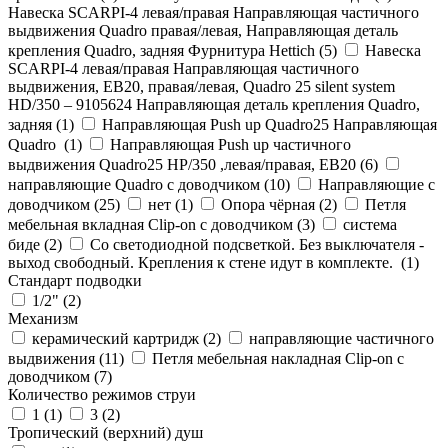
Навеска SCARPI-4 левая/правая Направляющая частичного
выдвижения Quadro правая/левая, Направляющая деталь
крепления Quadro, задняя Фурнитура Hettich (
5
)
Навеска
SCARPI-4 левая/правая Направляющая частичного
выдвижения, ЕВ20, правая/левая, Quadro 25 silent system
HD/350 – 9105624 Направляющая деталь крепления Quadro,
задняя (
1
)
Направляющая Push up Quadro25 Направляющая
Quadro (
1
)
Направляющая Push up частичного
выдвижения Quadro25 НР/350 ,левая/правая, ЕВ20 (
6
)
направляющие Quadro с доводчиком (
10
)
Направляющие с
доводчиком (
25
)
нет (
1
)
Опора чёрная (
2
)
Петля
мебельная вкладная Clip-on с доводчиком (
3
)
система
биде (
2
)
Со светодиодной подсветкой. Без выключателя -
выход свободный. Крепления к стене идут в комплекте. (
1
)
Стандарт подводки
1/2" (
2
)
Механизм
керамический картридж (
2
)
направляющие частичного
выдвижения (
11
)
Петля мебельная накладная Clip-on с
доводчиком (
7
)
Количество режимов струи
1 (
1
)
3 (
2
)
Тропический (верхний) душ