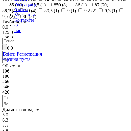
Регистрация
85 (
40
)
85,5 (
1
)
850 (
8
)
86 (
1
)
87 (
20
)
Акции
88,7 (
4
)
89 (
4
)
89,5 (
1
)
9 (
1
)
9,2 (
2
)
9,3 (
1
)
Магазины
9,5 (
2
)
90 (
21
)
Контакты
Глубина, см
О
0.0
нас
125.0
250.0
375.0
500.0
Войти
Регистрация
корзина пуста
Объем, л
106
186
266
346
426
Диаметр слива, см
5.0
6.3
7.5
8.8