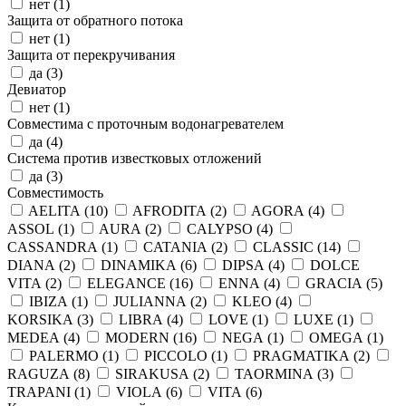
нет (
1
)
Защита от обратного потока
нет (
1
)
Защита от перекручивания
да (
3
)
Девиатор
нет (
1
)
Совместима с проточным водонагревателем
да (
4
)
Система против известковых отложений
да (
3
)
Совместимость
AELITA (
10
)
AFRODITA (
2
)
AGORA (
4
)
ASSOL (
1
)
AURA (
2
)
CALYPSO (
4
)
CASSANDRA (
1
)
CATANIA (
2
)
CLASSIC (
14
)
DIANA (
2
)
DINAMIKA (
6
)
DIPSA (
4
)
DOLCE
VITA (
2
)
ELEGANCE (
16
)
ENNA (
4
)
GRACIA (
5
)
IBIZA (
1
)
JULIANNA (
2
)
KLEO (
4
)
KORSIKA (
3
)
LIBRA (
4
)
LOVE (
1
)
LUXE (
1
)
MEDEA (
4
)
MODERN (
16
)
NEGA (
1
)
OMEGA (
1
)
PALERMO (
1
)
PICCOLO (
1
)
PRAGMATIKA (
2
)
RAGUZA (
8
)
SIRAKUSA (
2
)
TAORMINA (
3
)
TRAPANI (
1
)
VIOLA (
6
)
VITA (
6
)