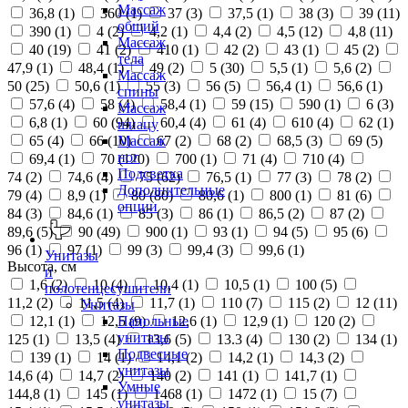
Массаж
36,8 (
1
)
360 (
1
)
37 (
3
)
37,5 (
1
)
38 (
3
)
39 (
11
)
общий
390 (
1
)
4 (
2
)
4,2 (
1
)
4,4 (
2
)
4,5 (
12
)
4,8 (
11
)
Массаж
40 (
19
)
41 (
2
)
410 (
1
)
42 (
2
)
43 (
1
)
45 (
2
)
тела
47,9 (
1
)
48,4 (
1
)
49 (
2
)
5 (
30
)
5,5 (
1
)
5,6 (
2
)
Массаж
50 (
25
)
50,6 (
1
)
55 (
3
)
56 (
5
)
56,4 (
1
)
56,6 (
1
)
спины
57,6 (
4
)
58 (
4
)
58,4 (
1
)
59 (
15
)
590 (
1
)
6 (
3
)
Массаж
6,8 (
1
)
60 (
94
)
60,4 (
4
)
61 (
4
)
610 (
4
)
62 (
1
)
шиацу
65 (
4
)
66 (
10
)
67 (
2
)
68 (
2
)
68,5 (
3
)
69 (
5
)
Массаж
ног
69,4 (
1
)
70 (
120
)
700 (
1
)
71 (
4
)
710 (
4
)
Подсветка
74 (
2
)
74,6 (
4
)
75 (
62
)
76,5 (
1
)
77 (
3
)
78 (
2
)
Дополнительные
79 (
4
)
8,9 (
1
)
80 (
80
)
80,6 (
1
)
800 (
1
)
81 (
6
)
опции
84 (
3
)
84,6 (
1
)
85 (
3
)
86 (
1
)
86,5 (
2
)
87 (
2
)
89,6 (
5
)
90 (
49
)
900 (
1
)
93 (
1
)
94 (
5
)
95 (
6
)
96 (
1
)
97 (
1
)
99 (
3
)
99,4 (
3
)
99,6 (
1
)
Унитазы
Высота, см
и
1,6 (
2
)
10 (
4
)
10,4 (
1
)
10,5 (
1
)
100 (
5
)
полотенцесушители
11,2 (
2
)
11,5 (
4
)
11,7 (
1
)
110 (
7
)
115 (
2
)
12 (
11
)
Унитазы
12,1 (
1
)
12,5 (
9
)
12,6 (
1
)
12,9 (
1
)
120 (
2
)
Напольные
унитазы
125 (
1
)
13,5 (
4
)
13,6 (
5
)
13.3 (
4
)
130 (
2
)
134 (
1
)
Подвесные
139 (
1
)
14 (
1
)
14,1 (
2
)
14,2 (
1
)
14,3 (
2
)
унитазы
14,6 (
4
)
14,7 (
2
)
140 (
2
)
141 (
1
)
141,7 (
1
)
Умные
144,8 (
1
)
145 (
1
)
1468 (
1
)
1472 (
1
)
15 (
7
)
унитазы