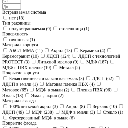
Встраиваемая система
нет (
18
)
Тип раковины
полувстраиваемая (
9
)
столешница (
1
)
Поверхность
глянцевая (
1
)
Материал корпуса
АБС/ПММА (
11
)
Акрил (
13
)
Керамика (
4
)
Керамогранит (
10
)
ЛДСП (
124
)
ЛДСП с технологией
PROTECT (
3
)
Литьевой мрамор (
9
)
МДФ (
187
)
МДФ в ПВХ пленке (
19
)
Металл (
2
)
Покрытие корпуса
Белая глянцевая итальянская эмаль (
3
)
ЛДСП (
62
)
ЛДСП в эмали (
1
)
Матовая пленка ПВХ (
4
)
Матовое (
65
)
МДФ в эмали (
2
)
Пленка ПВХ (
96
)
Эмаль (
18
)
Эмаль, акрил (
2
)
Материал фасада
100% литьевой акрил (
3
)
Акрил (
8
)
Зеркало (
10
)
ЛДСП (
49
)
МДФ (
238
)
МДФ в эмали (
3
)
Стекло (
1
)
Фрезерованный МДФ в эмале (
6
)
Покрытие фасада