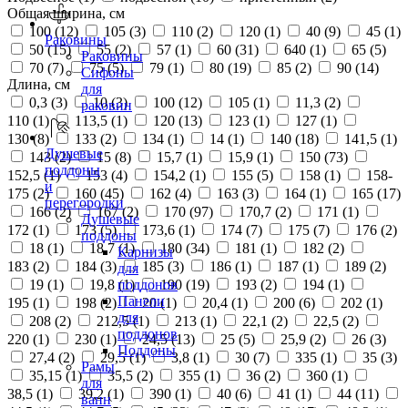
Общая ширина, см
100 (
12
)
105 (
3
)
110 (
2
)
120 (
1
)
40 (
9
)
45 (
1
)
Раковины
50 (
15
)
55 (
2
)
57 (
1
)
60 (
31
)
640 (
1
)
65 (
5
)
Раковины
70 (
7
)
75 (
5
)
79 (
1
)
80 (
19
)
85 (
2
)
90 (
14
)
Сифоны
Длина, см
для
0,3 (
3
)
10 (
3
)
100 (
12
)
105 (
1
)
11,3 (
2
)
раковин
110 (
1
)
113,5 (
1
)
120 (
13
)
123 (
1
)
127 (
1
)
130 (
8
)
133 (
2
)
134 (
1
)
14 (
1
)
140 (
18
)
141,5 (
1
)
Душевые
143 (
2
)
15 (
8
)
15,7 (
1
)
15,9 (
1
)
150 (
73
)
поддоны
152,5 (
1
)
153 (
4
)
154,2 (
1
)
155 (
5
)
158 (
1
)
158-
и
175 (
2
)
160 (
45
)
162 (
4
)
163 (
3
)
164 (
1
)
165 (
17
)
перегородки
166 (
2
)
167 (
2
)
170 (
97
)
170,7 (
2
)
171 (
1
)
Душевые
172 (
1
)
173 (
5
)
173,6 (
1
)
174 (
7
)
175 (
7
)
176 (
2
)
поддоны
18 (
1
)
18,7 (
1
)
180 (
34
)
181 (
1
)
182 (
2
)
Карнизы
183 (
2
)
184 (
3
)
185 (
3
)
186 (
1
)
187 (
1
)
189 (
2
)
для
19 (
1
)
19,8 (
1
)
190 (
19
)
193 (
2
)
194 (
1
)
поддонов
Панели
195 (
1
)
198 (
2
)
20 (
1
)
20,4 (
1
)
200 (
6
)
202 (
1
)
для
208 (
2
)
212,5 (
1
)
213 (
1
)
22,1 (
2
)
22,5 (
2
)
поддонов
220 (
1
)
230 (
1
)
24,5 (
13
)
25 (
5
)
25,9 (
2
)
26 (
3
)
Поддоны
27,4 (
2
)
29,5 (
1
)
3,8 (
1
)
30 (
7
)
335 (
1
)
35 (
3
)
Рамы
35,15 (
1
)
35,5 (
2
)
355 (
1
)
36 (
2
)
360 (
1
)
для
38,5 (
1
)
39,2 (
1
)
390 (
1
)
40 (
6
)
41 (
1
)
44 (
11
)
ванн