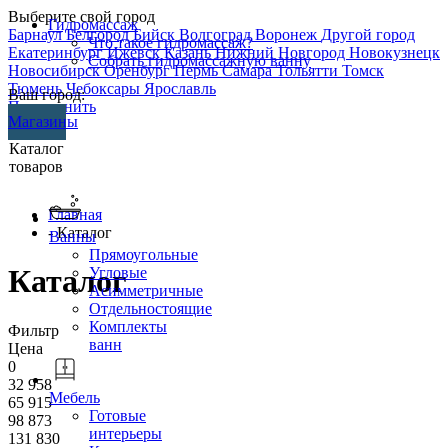
Выберите свой город
Гидромассаж
Барнаул
Белгород
Бийск
Волгоград
Воронеж
Другой город
Что такое гидромассаж?
Екатеринбург
Ижевск
Казань
Нижний Новгород
Новокузнецк
Собрать гидромассажную ванну
Новосибирск
Оренбург
Пермь
Самара
Тольятти
Томск
Тюмень
Чебоксары
Ярославль
Ваш город:
Перезвонить
Магазины
Каталог
товаров
Главная
- Каталог
Ванны
Прямоугольные
Каталог
Угловые
Асимметричные
Отдельностоящие
Комплекты
Фильтр
ванн
Цена
0
32 958
Мебель
65 915
Готовые
98 873
интерьеры
131 830