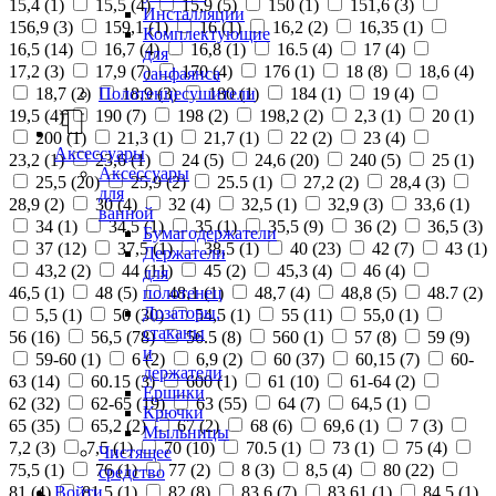
15,4 (
1
)
15,5 (
4
)
15,9 (
5
)
150 (
1
)
151,6 (
3
)
Инсталляции
156,9 (
3
)
159,1 (
1
)
16 (
1
)
16,2 (
2
)
16,35 (
1
)
Комплектующие
16,5 (
14
)
16,7 (
4
)
16,8 (
1
)
16.5 (
4
)
17 (
4
)
для
17,2 (
3
)
17,9 (
7
)
170 (
4
)
176 (
1
)
18 (
8
)
18,6 (
4
)
санфаянса
18,7 (
2
)
18,9 (
3
)
180 (
1
)
184 (
1
)
19 (
4
)
Полотенцесушители
19,5 (
4
)
190 (
7
)
198 (
2
)
198,2 (
2
)
2,3 (
1
)
20 (
1
)
200 (
1
)
21,3 (
1
)
21,7 (
1
)
22 (
2
)
23 (
4
)
Аксессуары
23,2 (
1
)
23,6 (
1
)
24 (
5
)
24,6 (
20
)
240 (
5
)
25 (
1
)
Аксессуары
25,5 (
20
)
25,9 (
2
)
25.5 (
1
)
27,2 (
2
)
28,4 (
3
)
для
28,9 (
2
)
30 (
4
)
32 (
4
)
32,5 (
1
)
32,9 (
3
)
33,6 (
1
)
ванной
34 (
1
)
34,5 (
1
)
35 (
1
)
35,5 (
9
)
36 (
2
)
36,5 (
3
)
Бумагодержатели
37 (
12
)
37,5 (
1
)
38,5 (
1
)
40 (
23
)
42 (
7
)
43 (
1
)
Держатели
43,2 (
2
)
44 (
11
)
45 (
2
)
45,3 (
4
)
46 (
4
)
для
полотенец
46,5 (
1
)
48 (
5
)
48,1 (
1
)
48,7 (
4
)
48,8 (
5
)
48.7 (
2
)
Дозаторы,
5,5 (
1
)
50 (
30
)
54,5 (
1
)
55 (
11
)
55,0 (
1
)
стаканы
56 (
16
)
56,5 (
78
)
56.5 (
8
)
560 (
1
)
57 (
8
)
59 (
9
)
и
59-60 (
1
)
6 (
2
)
6,9 (
2
)
60 (
37
)
60,15 (
7
)
60-
держатели
63 (
14
)
60.15 (
3
)
600 (
1
)
61 (
10
)
61-64 (
2
)
Ершики
62 (
32
)
62-65 (
19
)
63 (
55
)
64 (
7
)
64,5 (
1
)
Крючки
65 (
35
)
65,2 (
2
)
67 (
2
)
68 (
6
)
69,6 (
1
)
7 (
3
)
Мыльницы
7,2 (
3
)
7,5 (
1
)
70 (
10
)
70.5 (
1
)
73 (
1
)
75 (
4
)
Чистящее
75,5 (
1
)
76 (
1
)
77 (
2
)
8 (
3
)
8,5 (
4
)
80 (
22
)
средство
Войти
81 (
4
)
81,5 (
1
)
82 (
8
)
83,6 (
7
)
83,61 (
1
)
84,5 (
1
)