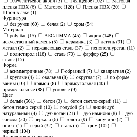
100% литьевой акрил (
3
)
Глянцевое (
102
)
Матовая
пленка ПВХ (
6
)
Матовое (
128
)
Пленка ПВХ (
20
)
Шпон в лаке (
1
)
Фурнитура
без ручек (
60
)
белая (
2
)
хром (
54
)
Материал
polytitan (
15
)
АБС/ПММА (
45
)
акрил (
148
)
искусственный камень (
5
)
керамика (
3
)
латунь (
91
)
металл (
2
)
нержавеющая сталь (
37
)
пенополиуретан (
11
)
полистирол (
118
)
сталь (
70
)
фарфор (
25
)
фаянс (
15
)
Форма
асимметричные (
78
)
Г-образный (
7
)
квадратная (
2
)
круглые (
4
)
овальная (
8
)
округлая (
7
)
по форме
ванны (
10
)
прямой (
8
)
прямоугольная (
40
)
прямоугольные (
88
)
угловые (
9
)
Цвет
белый (
561
)
бетон (
3
)
бетон светло-серый (
11
)
бетон темно-серый (
10
)
голубой (
5
)
дикий дуб
натуральный (
4
)
дуб вотан (
21
)
дуб намибия (
8
)
дуб
сонома (
20
)
зеркало (
6
)
золото (
9
)
капучино (
2
)
оникс (
1
)
серый (
32
)
сталь (
5
)
хром (
102
)
черный (
104
)
Расположение перелива