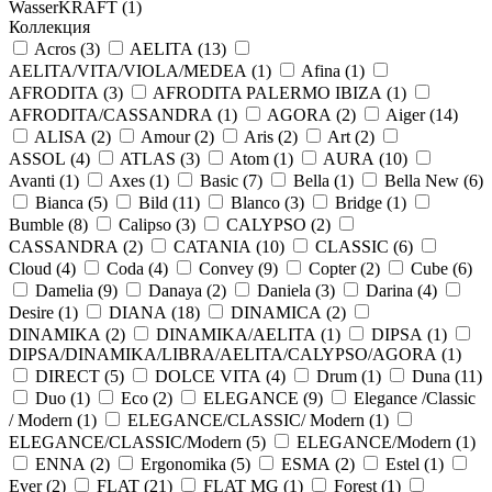
WasserKRAFT (
1
)
Коллекция
Acros (
3
)
AELITA (
13
)
AELITA/VITA/VIOLA/MEDEA (
1
)
Afina (
1
)
AFRODITA (
3
)
AFRODITA PALERMO IBIZA (
1
)
AFRODITA/CASSANDRA (
1
)
AGORA (
2
)
Aiger (
14
)
ALISA (
2
)
Amour (
2
)
Aris (
2
)
Art (
2
)
ASSOL (
4
)
ATLAS (
3
)
Atom (
1
)
AURA (
10
)
Avanti (
1
)
Axes (
1
)
Basic (
7
)
Bella (
1
)
Bella New (
6
)
Bianca (
5
)
Bild (
11
)
Blanco (
3
)
Bridge (
1
)
Bumble (
8
)
Calipso (
3
)
CALYPSO (
2
)
CASSANDRA (
2
)
CATANIA (
10
)
CLASSIC (
6
)
Cloud (
4
)
Coda (
4
)
Convey (
9
)
Copter (
2
)
Cube (
6
)
Damelia (
9
)
Danaya (
2
)
Daniela (
3
)
Darina (
4
)
Desire (
1
)
DIANA (
18
)
DINAMICA (
2
)
DINAMIKA (
2
)
DINAMIKA/AELITA (
1
)
DIPSA (
1
)
DIPSA/DINAMIKA/LIBRA/AELITA/CALYPSO/AGORA (
1
)
DIRECT (
5
)
DOLCE VITA (
4
)
Drum (
1
)
Duna (
11
)
Duo (
1
)
Eco (
2
)
ELEGANCE (
9
)
Elegance /Classic
/ Modern (
1
)
ELEGANCE/CLASSIC/ Modern (
1
)
ELEGANCE/CLASSIC/Modern (
5
)
ELEGANCE/Modern (
1
)
ENNA (
2
)
Ergonomika (
5
)
ESMA (
2
)
Estel (
1
)
Ever (
2
)
FLAT (
21
)
FLAT MG (
1
)
Forest (
1
)