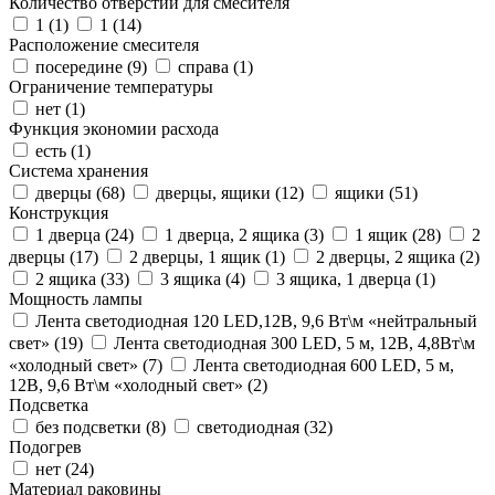
Количество отверстий для смесителя
1 (
1
)
1 (
14
)
Расположение смесителя
посередине (
9
)
справа (
1
)
Ограничение температуры
нет (
1
)
Функция экономии расхода
есть (
1
)
Система хранения
дверцы (
68
)
дверцы, ящики (
12
)
ящики (
51
)
Конструкция
1 дверца (
24
)
1 дверца, 2 ящика (
3
)
1 ящик (
28
)
2
дверцы (
17
)
2 дверцы, 1 ящик (
1
)
2 дверцы, 2 ящика (
2
)
2 ящика (
33
)
3 ящика (
4
)
3 ящика, 1 дверца (
1
)
Мощность лампы
Лента светодиодная 120 LED,12В, 9,6 Вт\м «нейтральный
свет» (
19
)
Лента светодиодная 300 LED, 5 м, 12В, 4,8Вт\м
«холодный свет» (
7
)
Лента светодиодная 600 LED, 5 м,
12В, 9,6 Вт\м «холодный свет» (
2
)
Подсветка
без подсветки (
8
)
светодиодная (
32
)
Подогрев
нет (
24
)
Материал раковины