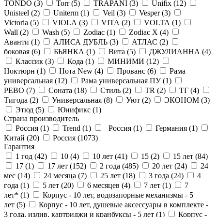
TONDO (
3
)
Torr (
5
)
TRAPANI (
3
)
Unifix (
12
)
Unisteel (
2
)
Uniterm (
1
)
Veil (
3
)
Vesper (
3
)
Victoria (
5
)
VIOLA (
3
)
VITA (
2
)
VOLTA (
1
)
Wall (
2
)
Wash (
5
)
Zodiac (
1
)
Zodiac X (
4
)
Аванти (
1
)
АЛИСА ДУБЛЬ (
3
)
АТЛАС (
2
)
боковая (
6
)
БЬЯНКА (
1
)
Вита (
5
)
ДЖУЛИАННА (
4
)
Классик (
3
)
Кода (
1
)
МИНИМИ (
12
)
Ноктюрн (
1
)
Нота New (
4
)
Прованс (
6
)
Рама
универсальная (
12
)
Рама универсальная ПУ (
1
)
РЕВО (
7
)
Соната (
18
)
Стиль (
2
)
ТR (
2
)
ТГ (
4
)
Тигода (
2
)
Универсальная (
8
)
Уют (
2
)
ЭКОНОМ (
3
)
Этюд (
5
)
Юнификс (
1
)
Страна производитель
Россия (
1
)
Trend (
1
)
Россия (
1
)
Германия (
1
)
Китай (
20
)
Россия (
1073
)
Гарантия
1 год (
42
)
10 (
4
)
10 лет (
41
)
15 (
2
)
15 лет (
84
)
17 (
1
)
17 лет (
152
)
2 года (
485
)
20 лет (
24
)
24
мес (
14
)
24 месяца (
7
)
25 лет (
18
)
3 года (
24
)
4
года (
1
)
5 лет (
20
)
6 месяцев (
4
)
7 лет (
1
)
7
лет* (
1
)
Корпус - 10 лет, водозапорные механизмы - 5
лет (
5
)
Корпус - 10 лет, душевые аксессуары в комплекте -
3 года, излив, картриджи и кранбуксы - 5 лет (
1
)
Корпус -