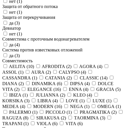
нет (
1
)
Защита от обратного потока
нет (
1
)
Защита от перекручивания
да (
3
)
Девиатор
нет (
1
)
Совместима с проточным водонагревателем
да (
4
)
Система против известковых отложений
да (
3
)
Совместимость
AELITA (
10
)
AFRODITA (
2
)
AGORA (
4
)
ASSOL (
1
)
AURA (
2
)
CALYPSO (
4
)
CASSANDRA (
1
)
CATANIA (
2
)
CLASSIC (
14
)
DIANA (
2
)
DINAMIKA (
6
)
DIPSA (
4
)
DOLCE
VITA (
2
)
ELEGANCE (
16
)
ENNA (
4
)
GRACIA (
5
)
IBIZA (
1
)
JULIANNA (
2
)
KLEO (
4
)
KORSIKA (
3
)
LIBRA (
4
)
LOVE (
1
)
LUXE (
1
)
MEDEA (
4
)
MODERN (
16
)
NEGA (
1
)
OMEGA (
1
)
PALERMO (
1
)
PICCOLO (
1
)
PRAGMATIKA (
2
)
RAGUZA (
8
)
SIRAKUSA (
2
)
TAORMINA (
3
)
TRAPANI (
1
)
VIOLA (
6
)
VITA (
6
)