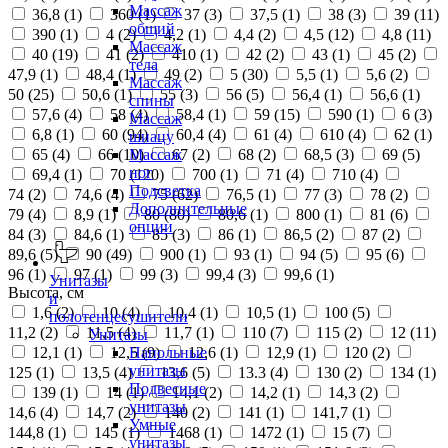
Массаж
36,8 (
1
)
360 (
1
)
37 (
3
)
37,5 (
1
)
38 (
3
)
39 (
11
)
общий
390 (
1
)
4 (
2
)
4,2 (
1
)
4,4 (
2
)
4,5 (
12
)
4,8 (
11
)
Массаж
40 (
19
)
41 (
2
)
410 (
1
)
42 (
2
)
43 (
1
)
45 (
2
)
тела
47,9 (
1
)
48,4 (
1
)
49 (
2
)
5 (
30
)
5,5 (
1
)
5,6 (
2
)
Массаж
50 (
25
)
50,6 (
1
)
55 (
3
)
56 (
5
)
56,4 (
1
)
56,6 (
1
)
спины
57,6 (
4
)
58 (
4
)
58,4 (
1
)
59 (
15
)
590 (
1
)
6 (
3
)
Массаж
6,8 (
1
)
60 (
94
)
60,4 (
4
)
61 (
4
)
610 (
4
)
62 (
1
)
шиацу
65 (
4
)
66 (
10
)
67 (
2
)
68 (
2
)
68,5 (
3
)
69 (
5
)
Массаж
ног
69,4 (
1
)
70 (
120
)
700 (
1
)
71 (
4
)
710 (
4
)
Подсветка
74 (
2
)
74,6 (
4
)
75 (
62
)
76,5 (
1
)
77 (
3
)
78 (
2
)
Дополнительные
79 (
4
)
8,9 (
1
)
80 (
80
)
80,6 (
1
)
800 (
1
)
81 (
6
)
опции
84 (
3
)
84,6 (
1
)
85 (
3
)
86 (
1
)
86,5 (
2
)
87 (
2
)
89,6 (
5
)
90 (
49
)
900 (
1
)
93 (
1
)
94 (
5
)
95 (
6
)
96 (
1
)
97 (
1
)
99 (
3
)
99,4 (
3
)
99,6 (
1
)
Унитазы
Высота, см
и
1,6 (
2
)
10 (
4
)
10,4 (
1
)
10,5 (
1
)
100 (
5
)
полотенцесушители
11,2 (
2
)
11,5 (
4
)
11,7 (
1
)
110 (
7
)
115 (
2
)
12 (
11
)
Унитазы
12,1 (
1
)
12,5 (
9
)
12,6 (
1
)
12,9 (
1
)
120 (
2
)
Напольные
унитазы
125 (
1
)
13,5 (
4
)
13,6 (
5
)
13.3 (
4
)
130 (
2
)
134 (
1
)
Подвесные
139 (
1
)
14 (
1
)
14,1 (
2
)
14,2 (
1
)
14,3 (
2
)
унитазы
14,6 (
4
)
14,7 (
2
)
140 (
2
)
141 (
1
)
141,7 (
1
)
Умные
144,8 (
1
)
145 (
1
)
1468 (
1
)
1472 (
1
)
15 (
7
)
унитазы