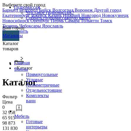
Выберите свой город
Гидромассаж
Барнаул
Белгород
Бийск
Волгоград
Воронеж
Другой город
Что такое гидромассаж?
Екатеринбург
Ижевск
Казань
Нижний Новгород
Новокузнецк
Собрать гидромассажную ванну
Новосибирск
Оренбург
Пермь
Самара
Тольятти
Томск
Тюмень
Чебоксары
Ярославль
Ваш город:
Перезвонить
Магазины
Каталог
товаров
Главная
- Каталог
Ванны
Прямоугольные
Каталог
Угловые
Асимметричные
Отдельностоящие
Комплекты
Фильтр
ванн
Цена
0
32 958
Мебель
65 915
Готовые
98 873
интерьеры
131 830