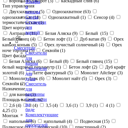
воронка-водоворот (
3
)
каскадный слив (
6
)
Шкафы
Тип управления
и
Двухзахватное (
5
)
Однозахватное (
63
)
пеналы
Столы
однозахватные (
18
)
Однозахватный (
1
)
Сенсор (
4
)
Стульчики
термостатические (
1
)
для
Цвет корпуса
ванной
Антрацит (
18
)
Белая Аляска (
9
)
Белый (
15
)
Белый глянец (
4
)
Бетон лофт (
1
)
Дуб ватан (
9
)
Орех
каньон коньяк (
5
)
Орех лучистый солнечный (
4
)
Орех
Смесители
ноче тортона (
5
)
Секвойя (
1
)
Смесители
Цвет фасада
для
Белая Аляска (
6
)
Белый (
8
)
Белый глянец (
15
)
ванны
белый матовый перламутр (
1
)
Бетон лофт (
2
)
Дуб крафт
Смесители
золотой (
6
)
Латте фактурный (
5
)
Монолит Айсберг (
3
)
для
Монолит Дарк (
6
)
Монолит найт (
5
)
Орех (
3
)
душа
Секвойя (
2
)
Смеситель
Назначение
для
раковины
для ванны (
1
)
Смесители
Площадь ванной, м2
на
2,6 (
4
)
3 (
4
)
3,5 (
4
)
3,6 (
1
)
3,9 (
1
)
4 (
1
)
биде
4,25 (
1
)
Комплектующие
Монтаж
для
напольная (
6
)
напольный (
4
)
Подвесная (
15
)
смесителей
Подвесное (
1
)
подвесной (
10
)
пристенный (
2
)