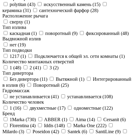
polytitan (
43
)
искусственный камень (
15
)
керамика (
31
)
сантехнический фарфор (
28
)
Расположение рычага
сверху (
1
)
Тип излива
каскадная (
1
)
поворотный (
9
)
фиксированный (
48
)
Выдвижной излив
нет (
19
)
Тип подводки
1217 (
1
)
Подключается к общей эл. сети комнаты (
1
)
Количество монтажных отверстий
1 (
48
)
2 (
41
)
3 (
2
)
Тип дивертора
Без дивертора (
11
)
Вытяжной (
1
)
Интегрированный
в излив (
6
)
Поворотный (
25
)
Гидромассаж
не устанавливается (
41
)
устанавливается (
108
)
Количество человек
1 (
16
)
двухместные (
17
)
одноместные (
122
)
Бренд
1Marka (
730
)
ABBER (
1
)
Aima (
14
)
Cersanit (
6
)
Florentina (
4
)
Iddis (
148
)
Marka One (
222
)
Milardo (
3
)
Poseidon (
42
)
Santek (
6
)
SantiLine (
9
)