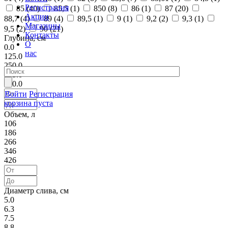
Регистрация
85 (
40
)
85,5 (
1
)
850 (
8
)
86 (
1
)
87 (
20
)
Акции
88,7 (
4
)
89 (
4
)
89,5 (
1
)
9 (
1
)
9,2 (
2
)
9,3 (
1
)
Магазины
9,5 (
2
)
90 (
21
)
Контакты
Глубина, см
О
0.0
нас
125.0
250.0
375.0
500.0
Войти
Регистрация
корзина пуста
Объем, л
106
186
266
346
426
Диаметр слива, см
5.0
6.3
7.5
8.8