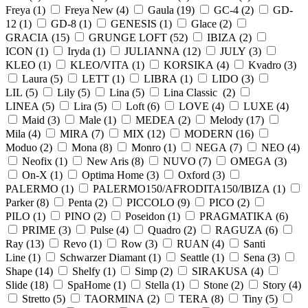
Freya (
1
)
Freya New (
4
)
Gaula (
19
)
GC-4 (
2
)
GD-
12 (
1
)
GD-8 (
1
)
GENESIS (
1
)
Glace (
2
)
GRACIA (
15
)
GRUNGE LOFT (
52
)
IBIZA (
2
)
ICON (
1
)
Iryda (
1
)
JULIANNA (
12
)
JULY (
3
)
KLEO (
1
)
KLEO/VITA (
1
)
KORSIKA (
4
)
Kvadro (
3
)
Laura (
5
)
LETT (
1
)
LIBRA (
1
)
LIDO (
3
)
LIL (
5
)
Lily (
5
)
Lina (
5
)
Lina Classic (
2
)
LINEA (
5
)
Lira (
5
)
Loft (
6
)
LOVE (
4
)
LUXE (
4
)
Maid (
3
)
Male (
1
)
MEDEA (
2
)
Melody (
17
)
Mila (
4
)
MIRA (
7
)
MIX (
12
)
MODERN (
16
)
Moduo (
2
)
Mona (
8
)
Monro (
1
)
NEGA (
7
)
NEO (
4
)
Neofix (
1
)
New Aris (
8
)
NUVO (
7
)
OMEGA (
3
)
On-X (
1
)
Optima Home (
3
)
Oxford (
3
)
PALERMO (
1
)
PALERMO150/AFRODITA150/IBIZA (
1
)
Parker (
8
)
Penta (
2
)
PICCOLO (
9
)
PICO (
2
)
PILO (
1
)
PINO (
2
)
Poseidon (
1
)
PRAGMATIKA (
6
)
PRIME (
3
)
Pulse (
4
)
Quadro (
2
)
RAGUZA (
6
)
Ray (
13
)
Revo (
1
)
Row (
3
)
RUAN (
4
)
Santi
Line (
1
)
Schwarzer Diamant (
1
)
Seattle (
1
)
Sena (
3
)
Shape (
14
)
Shelfy (
1
)
Simp (
2
)
SIRAKUSA (
4
)
Slide (
18
)
SpaHome (
1
)
Stella (
1
)
Stone (
2
)
Story (
4
)
Stretto (
5
)
TAORMINA (
2
)
TERA (
8
)
Tiny (
5
)