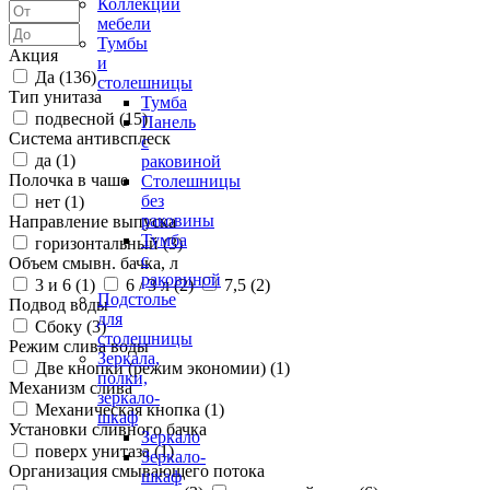
Коллекции
мебели
Тумбы
Акция
и
Да (
136
)
столешницы
Тип унитаза
Тумба
подвесной (
15
)
Панель
Система антивсплеск
с
да (
1
)
раковиной
Полочка в чаше
Столешницы
без
нет (
1
)
раковины
Направление выпуска
Тумба
горизонтальный (
3
)
с
Объем смывн. бачка, л
раковиной
3 и 6 (
1
)
6 / 3 л (
2
)
7,5 (
2
)
Подстолье
Подвод воды
для
Сбоку (
3
)
столешницы
Режим слива воды
Зеркала,
Две кнопки (режим экономии) (
1
)
полки,
Механизм слива
зеркало-
Механическая кнопка (
1
)
шкаф
Установки сливного бачка
Зеркало
поверх унитаза (
1
)
Зеркало-
Организация смывающего потока
шкаф