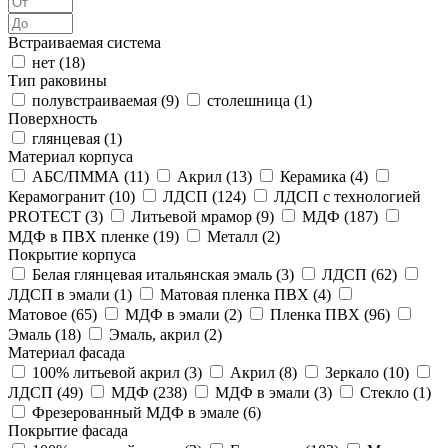
Встраиваемая система
нет (
18
)
Тип раковины
полувстраиваемая (
9
)
столешница (
1
)
Поверхность
глянцевая (
1
)
Материал корпуса
АБС/ПММА (
11
)
Акрил (
13
)
Керамика (
4
)
Керамогранит (
10
)
ЛДСП (
124
)
ЛДСП с технологией
PROTECT (
3
)
Литьевой мрамор (
9
)
МДФ (
187
)
МДФ в ПВХ пленке (
19
)
Металл (
2
)
Покрытие корпуса
Белая глянцевая итальянская эмаль (
3
)
ЛДСП (
62
)
ЛДСП в эмали (
1
)
Матовая пленка ПВХ (
4
)
Матовое (
65
)
МДФ в эмали (
2
)
Пленка ПВХ (
96
)
Эмаль (
18
)
Эмаль, акрил (
2
)
Материал фасада
100% литьевой акрил (
3
)
Акрил (
8
)
Зеркало (
10
)
ЛДСП (
49
)
МДФ (
238
)
МДФ в эмали (
3
)
Стекло (
1
)
Фрезерованный МДФ в эмале (
6
)
Покрытие фасада