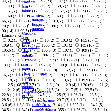
44,5 (
1
)
44,7 (
5
)
45 (
23
)
47 (
3
)
48 (
17
)
48,2 (
1
)
Панели
49 (
1
)
5 (
1
)
50 (
12
)
50,5 (
2
)
504 (
1
)
507 (
1
)
для
51,5 (
1
)
52 (
1
)
55 (
1
)
57,5 (
2
)
6,2 (
1
)
6,8 (
1
)
ванн
Лицевая
60 (
2
)
61 (
2
)
62 (
2
)
63 (
1
)
64 (
1
)
66 (
2
)
панель
66,5 (
1
)
67 (
1
)
68 (
1
)
69,5 (
1
)
7,5 (
1
)
7,8 (
1
)
Боковая
70 (
5
)
75 (
7
)
8,7 (
2
)
80 (
17
)
87 (
1
)
89,5 (
1
)
панель
90 (
14
)
99,5 (
1
)
Сифоны
Ширина, см
для
0,2 (
1
)
1,01 (
1
)
10 (
2
)
10,3 (
2
)
10,5 (
3
)
ванн
10,9 (
1
)
100 (
64
)
1000 (
2
)
101 (
2
)
105 (
10
)
Карнизы
105,6 (
1
)
106 (
4
)
106,5 (
3
)
107 (
1
)
109 (
1
)
для
11,5 (
2
)
110 (
8
)
1100а (
1
)
111 (
1
)
112 (
2
)
113 (
1
)
ванны
116 (
1
)
116,5 (
1
)
12,2 (
2
)
12,4 (
1
)
120 (
11
)
Шторки
для
134 (
1
)
135 (
2
)
14,2 (
4
)
140 (
6
)
141 (
1
)
142 (
1
)
ванн
15 (
2
)
15,9 (
1
)
150 (
10
)
152,5 (
1
)
155 (
1
)
Подголовники
16,5 (
3
)
17,9 (
3
)
170 (
2
)
18 (
2
)
18,3 (
1
)
18,4 (
3
)
Ручки
18,5 (
1
)
180 (
6
)
19 (
3
)
19,6 (
1
)
19,9 (
2
)
2 (
5
)
для
2,5 (
108
)
2,7 (
2
)
2,8 (
10
)
2,9 (
4
)
20 (
6
)
21 (
2
)
ванны
21,2 (
6
)
21,4 (
7
)
21,5 (
3
)
21,7 (
5
)
22,5 (
3
)
Гидромассажные
22,8 (
1
)
24 (
1
)
24,5 (
1
)
25 (
3
)
26 (
1
)
28,5 (
1
)
опции
28.5 (
1
)
29 (
1
)
29,6 (
1
)
29,7 (
3
)
3 (
10
)
3,1 (
1
)
Стандартные
3,6 (
6
)
3,8 (
1
)
30 (
9
)
31,4 (
1
)
327 (
1
)
34,2 (
5
)
комплекты
гидромассажа
34,5 (
1
)
348 (
1
)
35 (
20
)
355 (
1
)
36 (
8
)
36,5 (
11
)