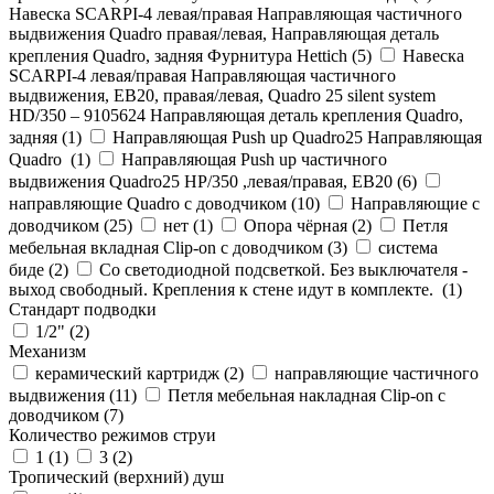
Навеска SCARPI-4 левая/правая Направляющая частичного
выдвижения Quadro правая/левая, Направляющая деталь
крепления Quadro, задняя Фурнитура Hettich (
5
)
Навеска
SCARPI-4 левая/правая Направляющая частичного
выдвижения, ЕВ20, правая/левая, Quadro 25 silent system
HD/350 – 9105624 Направляющая деталь крепления Quadro,
задняя (
1
)
Направляющая Push up Quadro25 Направляющая
Quadro (
1
)
Направляющая Push up частичного
выдвижения Quadro25 НР/350 ,левая/правая, ЕВ20 (
6
)
направляющие Quadro с доводчиком (
10
)
Направляющие с
доводчиком (
25
)
нет (
1
)
Опора чёрная (
2
)
Петля
мебельная вкладная Clip-on с доводчиком (
3
)
система
биде (
2
)
Со светодиодной подсветкой. Без выключателя -
выход свободный. Крепления к стене идут в комплекте. (
1
)
Стандарт подводки
1/2" (
2
)
Механизм
керамический картридж (
2
)
направляющие частичного
выдвижения (
11
)
Петля мебельная накладная Clip-on с
доводчиком (
7
)
Количество режимов струи
1 (
1
)
3 (
2
)
Тропический (верхний) душ