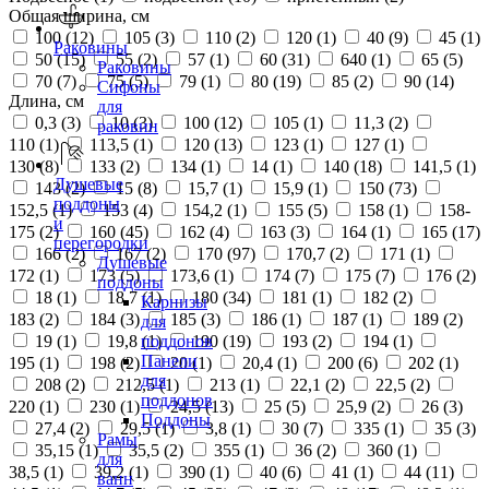
Общая ширина, см
100 (
12
)
105 (
3
)
110 (
2
)
120 (
1
)
40 (
9
)
45 (
1
)
Раковины
50 (
15
)
55 (
2
)
57 (
1
)
60 (
31
)
640 (
1
)
65 (
5
)
Раковины
70 (
7
)
75 (
5
)
79 (
1
)
80 (
19
)
85 (
2
)
90 (
14
)
Сифоны
Длина, см
для
0,3 (
3
)
10 (
3
)
100 (
12
)
105 (
1
)
11,3 (
2
)
раковин
110 (
1
)
113,5 (
1
)
120 (
13
)
123 (
1
)
127 (
1
)
130 (
8
)
133 (
2
)
134 (
1
)
14 (
1
)
140 (
18
)
141,5 (
1
)
Душевые
143 (
2
)
15 (
8
)
15,7 (
1
)
15,9 (
1
)
150 (
73
)
поддоны
152,5 (
1
)
153 (
4
)
154,2 (
1
)
155 (
5
)
158 (
1
)
158-
и
175 (
2
)
160 (
45
)
162 (
4
)
163 (
3
)
164 (
1
)
165 (
17
)
перегородки
166 (
2
)
167 (
2
)
170 (
97
)
170,7 (
2
)
171 (
1
)
Душевые
172 (
1
)
173 (
5
)
173,6 (
1
)
174 (
7
)
175 (
7
)
176 (
2
)
поддоны
18 (
1
)
18,7 (
1
)
180 (
34
)
181 (
1
)
182 (
2
)
Карнизы
183 (
2
)
184 (
3
)
185 (
3
)
186 (
1
)
187 (
1
)
189 (
2
)
для
19 (
1
)
19,8 (
1
)
190 (
19
)
193 (
2
)
194 (
1
)
поддонов
Панели
195 (
1
)
198 (
2
)
20 (
1
)
20,4 (
1
)
200 (
6
)
202 (
1
)
для
208 (
2
)
212,5 (
1
)
213 (
1
)
22,1 (
2
)
22,5 (
2
)
поддонов
220 (
1
)
230 (
1
)
24,5 (
13
)
25 (
5
)
25,9 (
2
)
26 (
3
)
Поддоны
27,4 (
2
)
29,5 (
1
)
3,8 (
1
)
30 (
7
)
335 (
1
)
35 (
3
)
Рамы
35,15 (
1
)
35,5 (
2
)
355 (
1
)
36 (
2
)
360 (
1
)
для
38,5 (
1
)
39,2 (
1
)
390 (
1
)
40 (
6
)
41 (
1
)
44 (
11
)
ванн