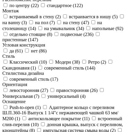
по центру (
22
)
стандартное (
122
)
Монтаж
встраиваемый в стену (
2
)
встраивается в нишу (
5
)
на ванну (
3
)
на пол (
7
)
на стену (
47
)
на
столешницу (
14
)
на умывальник (
34
)
напольные (
92
)
отдельно стоящие (
8
)
подвесные (
236
)
пристенные (
147
)
Угловая конструкция
да (
61
)
нет (
86
)
Стиль
Классический (
10
)
Модерн (
38
)
Ретро (
2
)
Скандинавия (
1
)
современный стиль (
144
)
Стилистика дизайна
современный стиль (
17
)
Ориентация
левосторонняя (
27
)
правосторонняя (
26
)
Универсальная (
7
)
универсальный (
4
)
Оснащение
Push-to-open (
1
)
Адаптерное кольцо с переливом
Ш.П.360-16 Выпуск 1 1/4"с нержавеющей чашкой 63 мм/
М200 (
1
)
антискользящее покрытие (
11
)
встроенный
слив-перелив (
10
)
донная крышка, выпуск с переливом,
кронштейны (
8
)
импульсная система смыва воды (
2
)