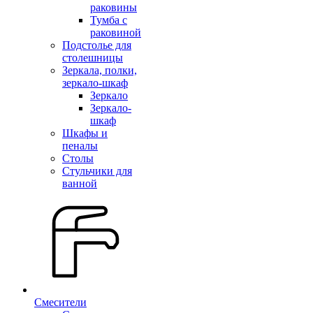
раковины
Тумба с
раковиной
Подстолье для
столешницы
Зеркала, полки,
зеркало-шкаф
Зеркало
Зеркало-
шкаф
Шкафы и
пеналы
Столы
Стульчики для
ванной
Смесители