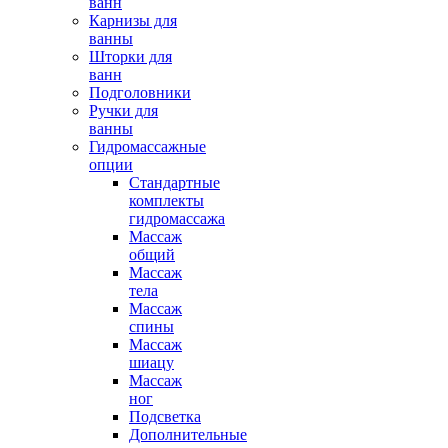
ванн
Карнизы для
ванны
Шторки для
ванн
Подголовники
Ручки для
ванны
Гидромассажные
опции
Стандартные
комплекты
гидромассажа
Массаж
общий
Массаж
тела
Массаж
спины
Массаж
шиацу
Массаж
ног
Подсветка
Дополнительные