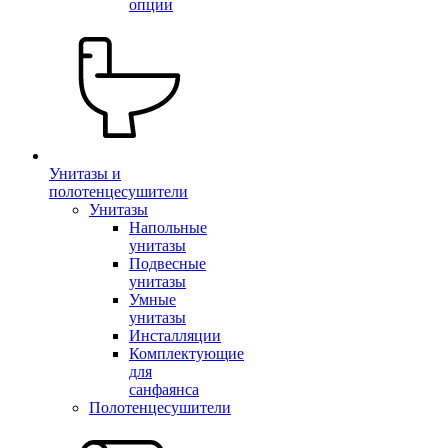
опции
Унитазы и
полотенцесушители
Унитазы
Напольные
унитазы
Подвесные
унитазы
Умные
унитазы
Инсталляции
Комплектующие
для
санфаянса
Полотенцесушители