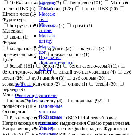
100% литьевой акрил (
3
)
Глянцевое (
101
)
Матовая
Массаж
пленка ПВХ (
6
)
Матовое (
128
)
Пленка ПВХ (
20
)
общий
Шпон в лаке (
1
)
Массаж
Фурнитура
тела
Массаж
без ручек (
59
)
белая (
2
)
хром (
53
)
спины
Материал
Массаж
акрил (
1
)
шиацу
Форма
Массаж
квадратная (
2
)
круглые (
2
)
округлая (
3
)
ног
прямоугольная (
14
)
прямоугольные (
1
)
Подсветка
Цвет
Дополнительные
белый (
151
)
бетон (
2
)
бетон светло-серый (
11
)
опции
бетон темно-серый (
10
)
дикий дуб натуральный (
4
)
дуб
вотан (
20
)
дуб намибия (
8
)
дуб сонома (
20
)
зеркало (
6
)
капучино (
2
)
оникс (
1
)
серый (
30
)
Унитазы
черный (
9
)
и
Монтаж
полотенцесушители
на пол (
7
)
на стену (
4
)
напольные (
92
)
Унитазы
подвесные (
184
)
Напольные
Оснащение
унитазы
Подвесные
Push-to-open (
1
)
Навеска SCARPI-4 левая/правая
унитазы
Направляющая частичного выдвижения Quadro правая/левая,
Умные
Направляющая деталь крепления Quadro, задняя Фурнитура
унитазы
Hettich (
5
)
Навеска SCARPI-4 левая/правая Направляющая