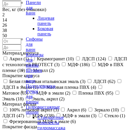
Панели
для
Вес, кг (без упаковки)
ванн
2
Лицевая
14
панель
26
Боковая
38
панель
50
Сифоны
для
ванн
Материал корпуса
Карнизы
Акрил (
1
)
Керамогранит (
10
)
ЛДСП (
124
)
ЛДСП
для
с технологией PROTECT (
3
)
МДФ (
186
)
МДФ в ПВХ
ванны
пленке (
19
)
Металл (
2
)
Шторки
Покрытие корпуса
для
ванн
Белая глянцевая итальянская эмаль (
3
)
ЛДСП (
62
)
Подголовники
ЛДСП в эмали (
1
)
Матовая пленка ПВХ (
4
)
Ручки
Матовое (
65
)
МДФ в эмали (
2
)
Пленка ПВХ (
95
)
для
Эмаль (
18
)
Эмаль, акрил (
2
)
ванны
Материал фасада
Гидромассажные
100% литьевой акрил (
3
)
Акрил (
6
)
Зеркало (
10
)
опции
ЛДСП (
47
)
МДФ (
238
)
МДФ в эмали (
3
)
Стекло (
1
)
Стандартные
Фрезерованный МДФ в эмале (
6
)
комплекты
Покрытие фасада
гидромассажа