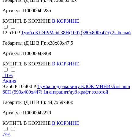
Габариты (Д Ш В Г): 44,7x68,5x40x
Артикул: Ц0000042285
КУПИТЬ
В КОРЗИНЕ
В КОРЗИНЕ
12 510 Р
Тумба КЛЭР/Maid 38Н(100) (380х890х475) 2я белый
Габариты (Д Ш В Г): x38x89x47,5
Артикул: Ц0000043968
КУПИТЬ
В КОРЗИНЕ
В КОРЗИНЕ
-11
%
Акция
9 256 Р
10 400 Р
Тумба под раковину БЛОК МИНИ/Aris mini
60П (590х400х447) 1я антрацит/дуб крафт золотой
Габариты (Д Ш В Г): 44,7x59x40x
Артикул: Ц0000042279
КУПИТЬ
В КОРЗИНЕ
В КОРЗИНЕ
-7
%