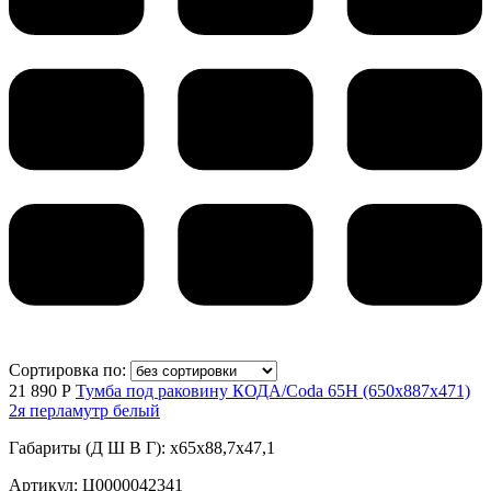
Сортировка по:
21 890 Р
Тумба под раковину КОДА/Coda 65Н (650х887х471)
2я перламутр белый
Габариты (Д Ш В Г): x65x88,7x47,1
Артикул: Ц0000042341