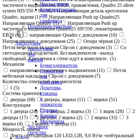
Инсталляции
частичного выдвижения, ЕВ20, правая/левая, Quadro 25 silent
Комплектующие
system HD/350 – 9105624 Направляющая деталь крепления
для
Quadro, задняя (
1
)
Направляющая Push up Quadro25
санфаянса
Направляющая Quadro (
1
)
Направляющая Push up
Полотенцесушители
частичного выдвижения Quadro25 НР/350 ,левая/правая,
ЕВ20 (
6
)
направляющие Quadro с доводчиком (
10
)
Направляющие с доводчиком (
25
)
Опора чёрная (
2
)
Аксессуары
Петля мебельная вкладная Clip-on с доводчиком (
3
)
Со
Аксессуары
светодиодной подсветкой. Без выключателя - выход
для
свободный. Крепления к стене идут в комплекте. (
1
)
ванной
Механизм
Бумагодержатели
направляющие частичного выдвижения (
11
)
Петля
Держатели
мебельная накладная Clip-on с доводчиком (
7
)
для
Количество отверстий для смесителя
полотенец
Дозаторы,
1 (
5
)
стаканы
Система хранения
и
дверцы (
68
)
дверцы, ящики (
11
)
ящики (
51
)
держатели
Конструкция
Ершики
1 дверца (
24
)
1 дверца, 2 ящика (
3
)
1 ящик (
28
)
2
Крючки
дверцы (
17
)
2 дверцы, 2 ящика (
2
)
2 ящика (
33
)
3
Мыльницы
ящика (
4
)
3 ящика, 1 дверца (
1
)
Чистящее
Мощность лампы
средство
Лента светодиодная 120 LED,12В, 9,6 Вт\м «нейтральный
Войти