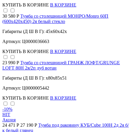
КУПИТЬ
В КОРЗИНЕ
В КОРЗИНЕ
30 580 Р
Тумба со столешницей МОНРО/Monro 60П
(600х420х450) 2я белый стекло
Габариты (Д Ш В Г): 45x60x42x
Артикул: Ц0000036663
КУПИТЬ
В КОРЗИНЕ
В КОРЗИНЕ
23 990 Р
Тумба со столешницей ГРАНЖ ЛОФТ/GRUNGE
LOFT 80Н 2я/2п дуб вотан
Габариты (Д Ш В Г): x80x85x51
Артикул: Ц0000005442
КУПИТЬ
В КОРЗИНЕ
В КОРЗИНЕ
-10
%
HIT
Акция
24 471 Р
27 190 Р
Тумба под раковину КУБ/Cube 100Н 2д 2я б/
к белый глянец