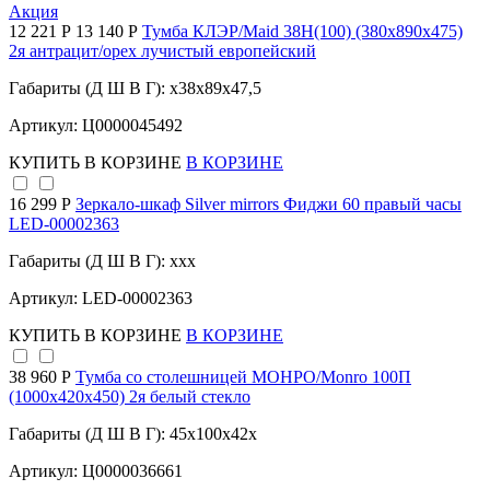
Акция
12 221 Р
13 140 Р
Тумба КЛЭР/Maid 38Н(100) (380х890х475)
2я антрацит/орех лучистый европейский
Габариты (Д Ш В Г): x38x89x47,5
Артикул: Ц0000045492
КУПИТЬ
В КОРЗИНЕ
В КОРЗИНЕ
16 299 Р
Зеркало-шкаф Silver mirrors Фиджи 60 правый часы
LED-00002363
Габариты (Д Ш В Г): xxx
Артикул: LED-00002363
КУПИТЬ
В КОРЗИНЕ
В КОРЗИНЕ
38 960 Р
Тумба со столешницей МОНРО/Monro 100П
(1000х420х450) 2я белый стекло
Габариты (Д Ш В Г): 45x100x42x
Артикул: Ц0000036661