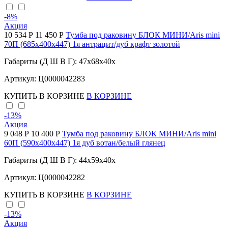
-8
%
Акция
10 534 Р
11 450 Р
Тумба под раковину БЛОК МИНИ/Aris mini
70П (685х400х447) 1я антрацит/дуб крафт золотой
Габариты (Д Ш В Г): 47x68x40x
Артикул: Ц0000042283
КУПИТЬ
В КОРЗИНЕ
В КОРЗИНЕ
-13
%
Акция
9 048 Р
10 400 Р
Тумба под раковину БЛОК МИНИ/Aris mini
60П (590х400х447) 1я дуб вотан/белый глянец
Габариты (Д Ш В Г): 44x59x40x
Артикул: Ц0000042282
КУПИТЬ
В КОРЗИНЕ
В КОРЗИНЕ
-13
%
Акция