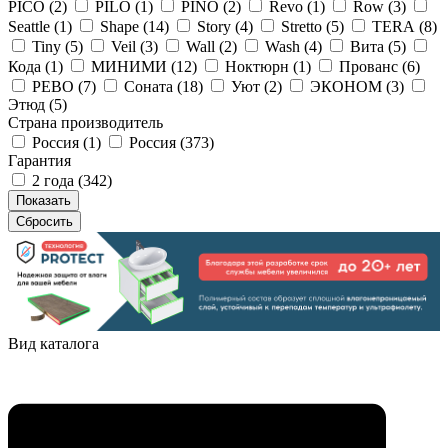
PICO (
2
)
PILO (
1
)
PINO (
2
)
Revo (
1
)
Row (
3
)
Seattle (
1
)
Shape (
14
)
Story (
4
)
Stretto (
5
)
TERA (
8
)
Tiny (
5
)
Veil (
3
)
Wall (
2
)
Wash (
4
)
Вита (
5
)
Кода (
1
)
МИНИМИ (
12
)
Ноктюрн (
1
)
Прованс (
6
)
РЕВО (
7
)
Соната (
18
)
Уют (
2
)
ЭКОНОМ (
3
)
Этюд (
5
)
Страна производитель
Россия (
1
)
Россия (
373
)
Гарантия
2 года (
342
)
Вид каталога