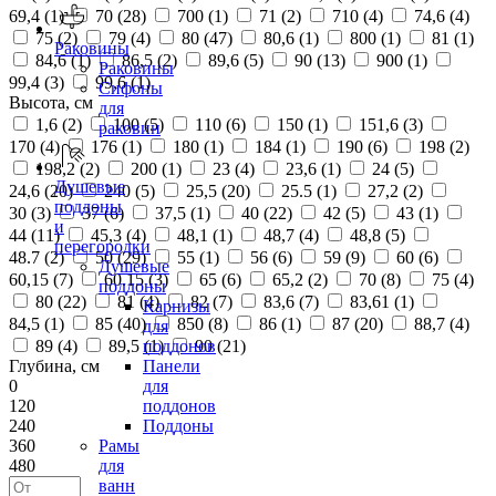
69,4 (
1
)
70 (
28
)
700 (
1
)
71 (
2
)
710 (
4
)
74,6 (
4
)
75 (
2
)
79 (
4
)
80 (
47
)
80,6 (
1
)
800 (
1
)
81 (
1
)
Раковины
84,6 (
1
)
86,5 (
2
)
89,6 (
5
)
90 (
13
)
900 (
1
)
Раковины
99,4 (
3
)
99,6 (
1
)
Сифоны
Высота, см
для
1,6 (
2
)
100 (
5
)
110 (
6
)
150 (
1
)
151,6 (
3
)
раковин
170 (
4
)
176 (
1
)
180 (
1
)
184 (
1
)
190 (
6
)
198 (
2
)
198,2 (
2
)
200 (
1
)
23 (
4
)
23,6 (
1
)
24 (
5
)
Душевые
24,6 (
20
)
240 (
5
)
25,5 (
20
)
25.5 (
1
)
27,2 (
2
)
поддоны
30 (
3
)
37 (
6
)
37,5 (
1
)
40 (
22
)
42 (
5
)
43 (
1
)
и
44 (
11
)
45,3 (
4
)
48,1 (
1
)
48,7 (
4
)
48,8 (
5
)
перегородки
48.7 (
2
)
50 (
29
)
55 (
1
)
56 (
6
)
59 (
9
)
60 (
6
)
Душевые
60,15 (
7
)
60.15 (
3
)
65 (
6
)
65,2 (
2
)
70 (
8
)
75 (
4
)
поддоны
80 (
22
)
81 (
4
)
82 (
7
)
83,6 (
7
)
83,61 (
1
)
Карнизы
84,5 (
1
)
85 (
40
)
850 (
8
)
86 (
1
)
87 (
20
)
88,7 (
4
)
для
89 (
4
)
89,5 (
1
)
90 (
21
)
поддонов
Глубина, см
Панели
0
для
120
поддонов
240
Поддоны
360
Рамы
480
для
ванн