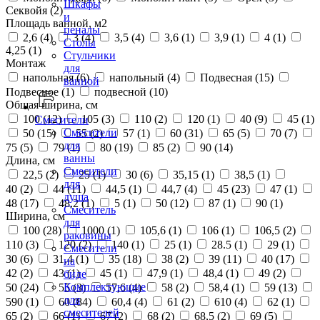
Шкафы
Секвойя (
2
)
и
Площадь ванной, м2
пеналы
2,6 (
4
)
3 (
4
)
3,5 (
4
)
3,6 (
1
)
3,9 (
1
)
4 (
1
)
Столы
4,25 (
1
)
Стульчики
Монтаж
для
напольная (
6
)
напольный (
4
)
Подвесная (
15
)
ванной
Подвесное (
1
)
подвесной (
10
)
Общая ширина, см
100 (
12
)
105 (
3
)
110 (
2
)
120 (
1
)
40 (
9
)
45 (
1
)
Смесители
Смесители
50 (
15
)
55 (
2
)
57 (
1
)
60 (
31
)
65 (
5
)
70 (
7
)
для
75 (
5
)
79 (
1
)
80 (
19
)
85 (
2
)
90 (
14
)
ванны
Длина, см
Смесители
22,5 (
2
)
25 (
1
)
30 (
6
)
35,15 (
1
)
38,5 (
1
)
для
40 (
2
)
44 (
11
)
44,5 (
1
)
44,7 (
4
)
45 (
23
)
47 (
1
)
душа
48 (
17
)
48,2 (
1
)
5 (
1
)
50 (
12
)
87 (
1
)
90 (
1
)
Смеситель
Ширина, см
для
100 (
28
)
1000 (
1
)
105,6 (
1
)
106 (
1
)
106,5 (
2
)
раковины
110 (
3
)
120 (
2
)
140 (
1
)
25 (
1
)
28.5 (
1
)
29 (
1
)
Смесители
30 (
6
)
31,4 (
1
)
35 (
18
)
38 (
2
)
39 (
11
)
40 (
17
)
на
42 (
2
)
43 (
1
)
45 (
1
)
47,9 (
1
)
48,4 (
1
)
49 (
2
)
биде
Комплектующие
50 (
24
)
55 (
3
)
57,6 (
4
)
58 (
2
)
58,4 (
1
)
59 (
13
)
для
590 (
1
)
60 (
84
)
60,4 (
4
)
61 (
2
)
610 (
4
)
62 (
1
)
смесителей
65 (
2
)
66 (
1
)
67 (
2
)
68 (
2
)
68,5 (
2
)
69 (
5
)