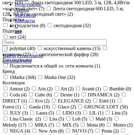
свет» (
19
)
Лента светодиодная 300 LED, 5 м, 12В, 4,8Вт\м
Регистрация
«холодный свет» (
7
)
Лента светодиодная 600 LED, 5 м,
Акции
12В, 9,6 Вт\м «холодный свет» (
2
)
Магазины
Подсветка
Контакты
без подсветки (
8
)
светодиодная (
32
)
О
Подогрев
нас
нет (
24
)
Материал раковины
polytitan (
40
)
искусственный камень (
15
)
керамика (
22
)
сантехнический фарфор (
28
)
Войти
Регистрация
Тип подводки
корзина пуста
Подключается к общей эл. сети комнаты (
1
)
Бренд
1Marka (
368
)
Marka One (
32
)
Коллекция
Amour (
2
)
Aris (
2
)
Art (
2
)
Avanti (
1
)
Bumble (
8
)
Coda (
4
)
Cube (
6
)
Desire (
1
)
DINAMICA (
2
)
DIRECT (
1
)
Eco (
2
)
ELEGANCE (
2
)
Estel (
1
)
Forest (
1
)
Gaula (
19
)
Glace (
2
)
GRUNGE LOFT (
50
)
JULY (
3
)
Laura (
5
)
LIDO (
3
)
LIL (
1
)
Lina (
5
)
Lina Classic (
2
)
Lira (
5
)
Loft (
5
)
Maid (
3
)
Melody (
17
)
MIRA (
7
)
MIX (
5
)
Mona (
8
)
Monro (
1
)
NEGA (
4
)
New Aris (
8
)
NUVO (
7
)
Penta (
2
)