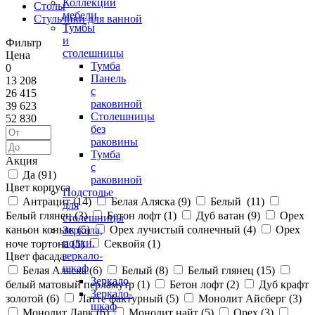
Коллекции
Столы
мебели
Стульчики для ванной
Тумбы
и
Фильтр
столешницы
Цена
Тумба
0
Панель
13 208
с
26 415
раковиной
39 623
Столешницы
52 830
без
раковины
Тумба
Акция
с
Да (
91
)
раковиной
Цвет корпуса
Подстолье
Антрацит (
14
)
Белая Аляска (
9
)
Белый (
11
)
для
Белый глянец (
3
)
Бетон лофт (
1
)
Дуб ватан (
9
)
Орех
столешницы
каньон коньяк (
5
)
Орех лучистый солнечный (
4
)
Орех
Зеркала,
полки,
ноче тортона (
5
)
Секвойя (
1
)
зеркало-
Цвет фасада
шкаф
Белая Аляска (
6
)
Белый (
8
)
Белый глянец (
15
)
Зеркало
белый матовый перламутр (
1
)
Бетон лофт (
2
)
Дуб крафт
Зеркало-
золотой (
6
)
Латте фактурный (
5
)
Монолит Айсберг (
3
)
шкаф
Монолит Дарк (
6
)
Монолит найт (
5
)
Орех (
3
)