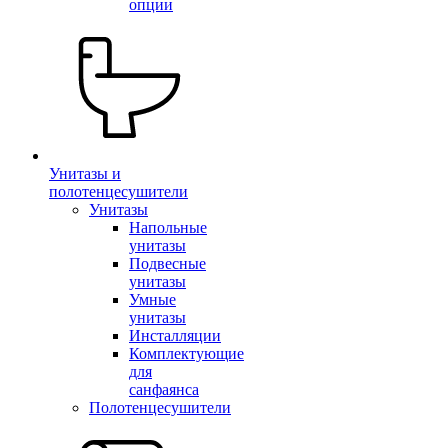
опции
Унитазы и
полотенцесушители
Унитазы
Напольные
унитазы
Подвесные
унитазы
Умные
унитазы
Инсталляции
Комплектующие
для
санфаянса
Полотенцесушители