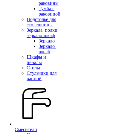
раковины
Тумба с
раковиной
Подстолье для
столешницы
Зеркала, полки,
зеркало-шкаф
Зеркало
Зеркало-
шкаф
Шкафы и
пеналы
Столы
Стульчики для
ванной
Смесители