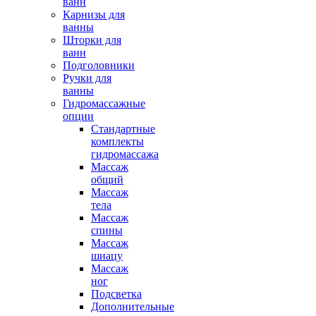
ванн
Карнизы для
ванны
Шторки для
ванн
Подголовники
Ручки для
ванны
Гидромассажные
опции
Стандартные
комплекты
гидромассажа
Массаж
общий
Массаж
тела
Массаж
спины
Массаж
шиацу
Массаж
ног
Подсветка
Дополнительные