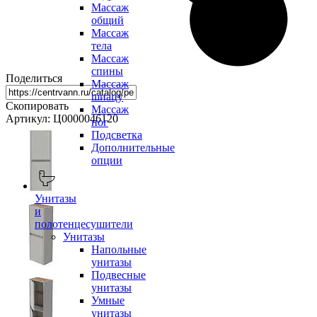
Массаж
общий
Массаж
тела
Массаж
спины
Поделиться
Массаж
шиацу
Скопировать
Массаж
Артикул: Ц0000046120
ног
Подсветка
Дополнительные
опции
Унитазы
и
полотенцесушители
Унитазы
Напольные
унитазы
Подвесные
унитазы
Умные
унитазы