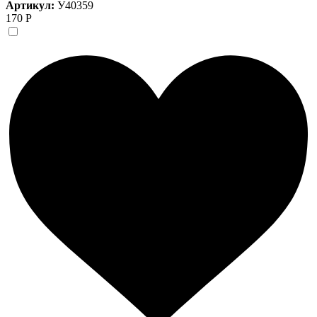
Артикул:
У40359
170 Р