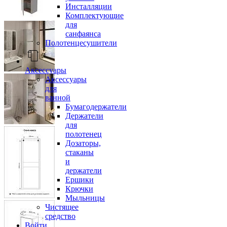
Инсталляции
Комплектующие
для
санфаянса
Полотенцесушители
Аксессуары
Аксессуары
для
ванной
Бумагодержатели
Держатели
для
полотенец
Дозаторы,
стаканы
и
держатели
Ершики
Крючки
Мыльницы
Чистящее
средство
Войти