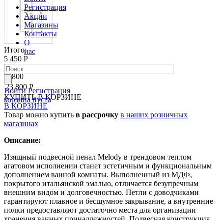
Регистрация
Акции
Магазины
Контакты
О
Итого:
нас
5 450 Р
Добавить опцию
23800
23 800 Р
Войти
Регистрация
КУПИТЬ
В КОРЗИНЕ
корзина пуста
В КОРЗИНЕ
Товар можно купить
в рассрочку
в наших розничных
магазинах
Описание:
Изящный подвесной пенал Melody в трендовом теплом
агатовом исполнении станет эстетичным и функциональным
дополнением ванной комнаты. Выполненный из МДФ,
покрытого итальянской эмалью, отличается безупречным
внешним видом и долговечностью. Петли с доводчиками
гарантируют плавное и бесшумное закрывание, а внутренние
полки предоставляют достаточно места для организации
хранения ванных принадлежностей. Подвесная конструкция