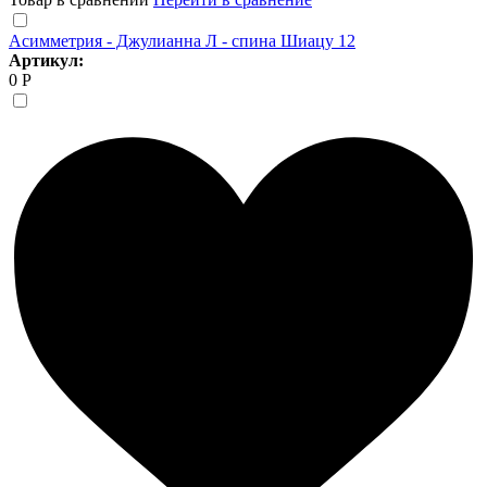
Асимметрия - Джулианна Л - спина Шиацу 12
Артикул:
0 Р