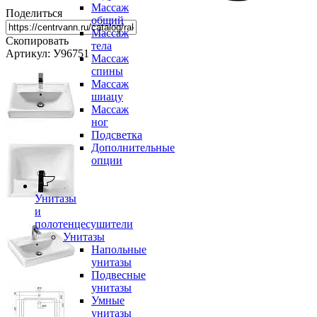
Массаж
Поделиться
общий
Массаж
Скопировать
тела
Артикул: У96751
Массаж
спины
Массаж
шиацу
Массаж
ног
Подсветка
Дополнительные
опции
Унитазы
и
полотенцесушители
Унитазы
Напольные
унитазы
Подвесные
унитазы
Умные
унитазы