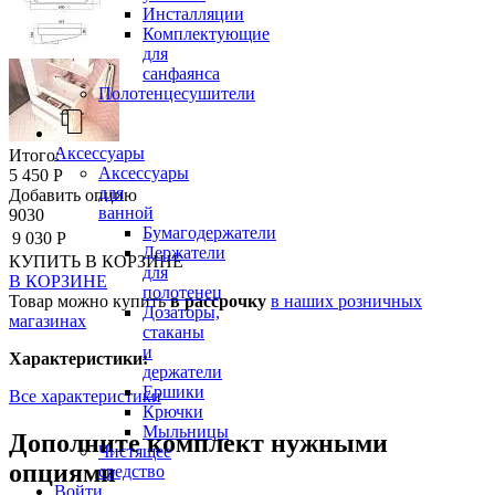
Инсталляции
Комплектующие
для
санфаянса
Полотенцесушители
Аксессуары
Итого:
Аксессуары
5 450 Р
для
Добавить опцию
ванной
9030
Бумагодержатели
9 030 Р
Держатели
КУПИТЬ
В КОРЗИНЕ
для
В КОРЗИНЕ
полотенец
Товар можно купить
в рассрочку
в наших розничных
Дозаторы,
магазинах
стаканы
и
Характеристики:
держатели
Ершики
Все характеристики
Крючки
Мыльницы
Дополните комплект нужными
Чистящее
опциями
средство
Войти