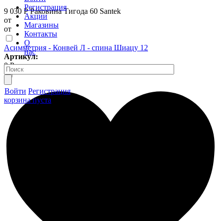
Регистрация
9 030 Р
Раковина Тигода 60 Santek
Акции
от
Магазины
от
Контакты
О
Асимметрия - Конвей Л - спина Шиацу 12
нас
Артикул:
0 Р
Войти
Регистрация
корзина пуста