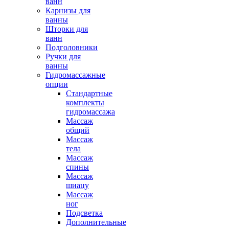
ванн
Карнизы для
ванны
Шторки для
ванн
Подголовники
Ручки для
ванны
Гидромассажные
опции
Стандартные
комплекты
гидромассажа
Массаж
общий
Массаж
тела
Массаж
спины
Массаж
шиацу
Массаж
ног
Подсветка
Дополнительные