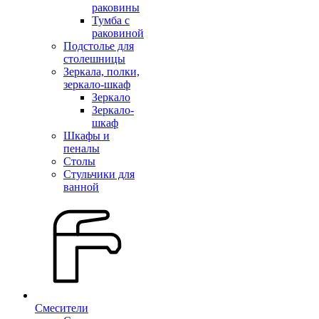
раковины
Тумба с
раковиной
Подстолье для
столешницы
Зеркала, полки,
зеркало-шкаф
Зеркало
Зеркало-
шкаф
Шкафы и
пеналы
Столы
Стульчики для
ванной
Смесители