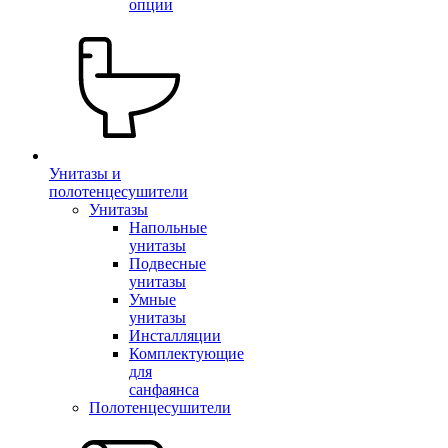
опции
Унитазы и
полотенцесушители
Унитазы
Напольные
унитазы
Подвесные
унитазы
Умные
унитазы
Инсталляции
Комплектующие
для
санфаянса
Полотенцесушители