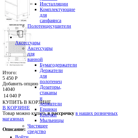
Инсталляции
Комплектующие
для
санфаянса
Полотенцесушители
Аксессуары
Аксессуары
для
ванной
Бумагодержатели
Держатели
Итого:
для
5 450 Р
полотенец
Добавить опцию
Дозаторы,
14040
стаканы
14 040 Р
и
КУПИТЬ
В КОРЗИНЕ
держатели
В КОРЗИНЕ
Ершики
Товар можно купить
в рассрочку
в наших розничных
Крючки
магазинах
Мыльницы
Чистящее
Описание:
средство
Войти