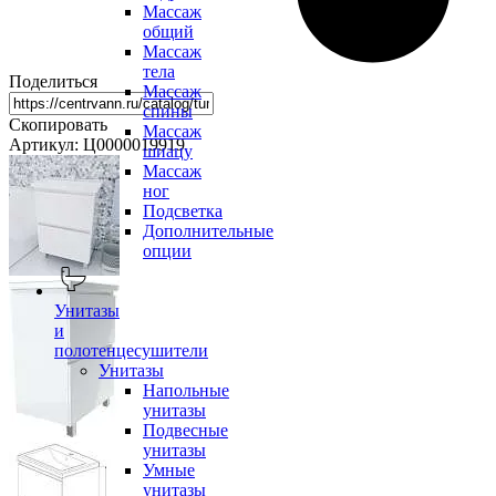
Массаж
общий
Массаж
тела
Поделиться
Массаж
спины
Скопировать
Массаж
Артикул: Ц0000019919
шиацу
Массаж
ног
Подсветка
Дополнительные
опции
Унитазы
и
полотенцесушители
Унитазы
Напольные
унитазы
Подвесные
унитазы
Умные
унитазы