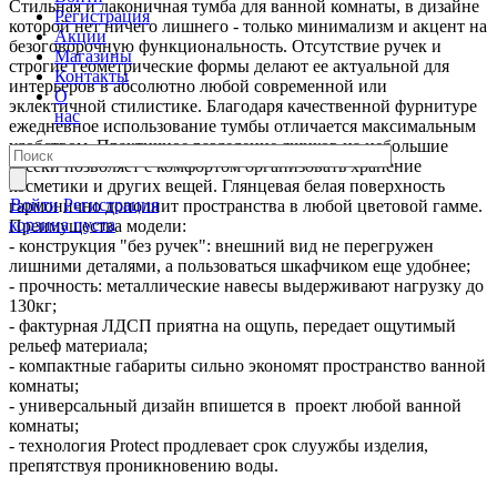
Стильная и лаконичная тумба для ванной комнаты, в дизайне
Регистрация
которой нет ничего лишнего - только минимализм и акцент на
Акции
безоговорочную функциональность. Отсутствие ручек и
Магазины
строгие геометрические формы делают ее актуальной для
Контакты
интерьеров в абсолютно любой современной или
О
эклектичной стилистике. Благодаря качественной фурнитуре
нас
ежедневное использование тумбы отличается максимальным
удобством. Практичное разделение ящиков на небольшие
отсеки позволяет с комфортом организовать хранение
косметики и других вещей. Глянцевая белая поверхность
Войти
Регистрация
гармонично дополнит пространства в любой цветовой гамме.
корзина пуста
Преимущества модели:
- конструкция "без ручек": внешний вид не перегружен
лишними деталями, а пользоваться шкафчиком еще удобнее;
- прочность: металлические навесы выдерживают нагрузку до
130кг;
- фактурная ЛДСП приятна на ощупь, передает ощутимый
рельеф материала;
- компактные габариты сильно экономят пространство ванной
комнаты;
- универсальный дизайн впишется в проект любой ванной
комнаты;
- технология Protect продлевает срок слуужбы изделия,
препятствуя проникновению воды.