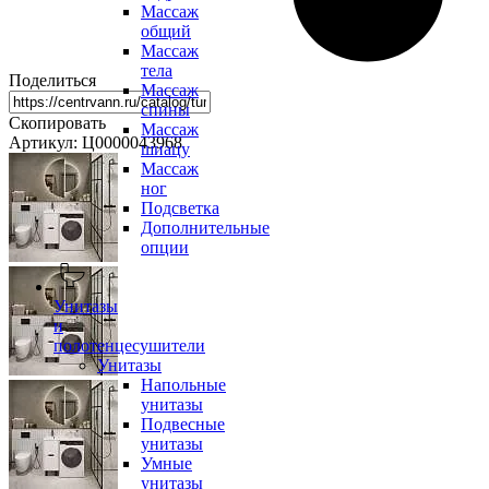
Массаж
общий
Массаж
тела
Поделиться
Массаж
спины
Скопировать
Массаж
Артикул: Ц0000043968
шиацу
Массаж
ног
Подсветка
Дополнительные
опции
Унитазы
и
полотенцесушители
Унитазы
Напольные
унитазы
Подвесные
унитазы
Умные
унитазы