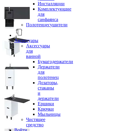
Инсталляции
Комплектующие
для
санфаянса
Полотенцесушители
Аксессуары
Аксессуары
для
ванной
Бумагодержатели
Держатели
для
полотенец
Дозаторы,
стаканы
и
держатели
Ершики
Крючки
Мыльницы
Чистящее
средство
Войти