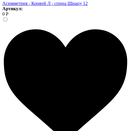
Асимметрия - Конвей Л - спина Шиацу 12
Артикул:
0 Р