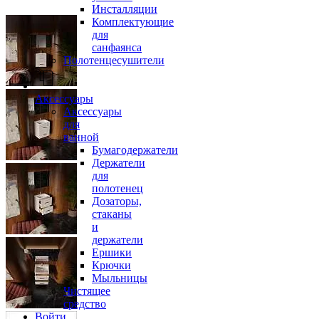
Инсталляции
Комплектующие
для
санфаянса
Полотенцесушители
Аксессуары
Аксессуары
для
ванной
Бумагодержатели
Держатели
для
полотенец
Дозаторы,
стаканы
и
держатели
Ершики
Крючки
Мыльницы
Чистящее
средство
Войти