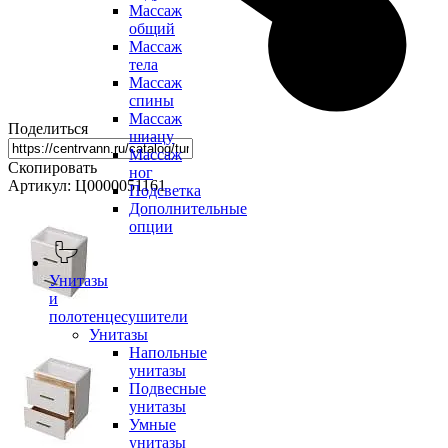
Массаж
общий
Массаж
тела
Массаж
спины
Массаж
Поделиться
шиацу
Массаж
Скопировать
ног
Артикул: Ц0000051161
Подсветка
Дополнительные
опции
Унитазы
и
полотенцесушители
Унитазы
Напольные
унитазы
Подвесные
унитазы
Умные
унитазы