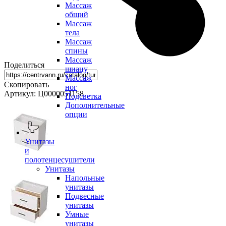
Массаж
общий
Массаж
тела
Массаж
спины
Массаж
Поделиться
шиацу
Массаж
Скопировать
ног
Артикул: Ц0000051158
Подсветка
Дополнительные
опции
Унитазы
и
полотенцесушители
Унитазы
Напольные
унитазы
Подвесные
унитазы
Умные
унитазы