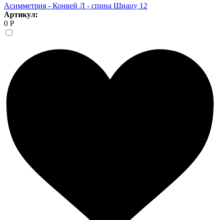
Асимметрия - Конвей Л - спина Шиацу 12
Артикул:
0 Р