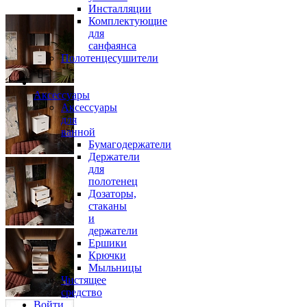
Инсталляции
Комплектующие
для
санфаянса
Полотенцесушители
Аксессуары
Аксессуары
для
ванной
Бумагодержатели
Держатели
для
полотенец
Дозаторы,
стаканы
и
держатели
Ершики
Крючки
Мыльницы
Чистящее
средство
Войти