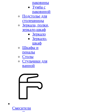
раковины
Тумба с
раковиной
Подстолье для
столешницы
Зеркала, полки,
зеркало-шкаф
Зеркало
Зеркало-
шкаф
Шкафы и
пеналы
Столы
Стульчики для
ванной
Смесители