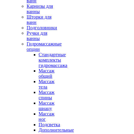
ванн
Карнизы для
ванны
Шторки для
ванн
Подголовники
Ручки для
ванны
Гидромассажные
опции
Стандартные
комплекты
гидромассажа
Массаж
общий
Массаж
тела
Массаж
спины
Массаж
шиацу
Массаж
ног
Подсветка
Дополнительные