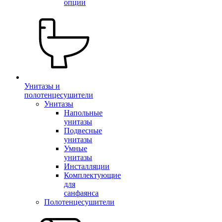
опции
Унитазы и
полотенцесушители
Унитазы
Напольные
унитазы
Подвесные
унитазы
Умные
унитазы
Инсталляции
Комплектующие
для
санфаянса
Полотенцесушители