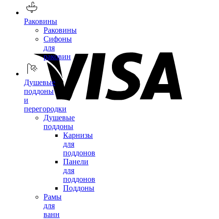
Раковины
Раковины
Сифоны
для
раковин
Душевые
поддоны
и
перегородки
Душевые
поддоны
Карнизы
для
поддонов
Панели
для
поддонов
Поддоны
Рамы
для
ванн