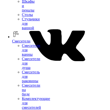
Шкафы
и
пеналы
Столы
Стульчики
для
ванной
Смесители
Смесители
для
ванны
Смесители
для
душа
Смеситель
для
раковины
Смесители
на
биде
Комплектующие
для
смесителей