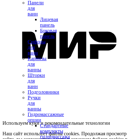
Панели
для
ванн
Лицевая
панель
Боковая
панель
Сифоны
для
ванн
Карнизы
для
ванны
Шторки
для
ванн
Подголовники
Ручки
для
ванны
Гидромассажные
опции
Используем куки и рекомендательные технологии
Стандартные
комплекты
Наш сайт использует файлы cookies. Продолжая просмотр
гидромассажа