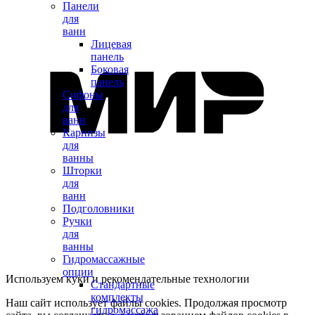
Панели
для
ванн
Лицевая
панель
Боковая
панель
Сифоны
для
ванн
Карнизы
для
ванны
Шторки
для
ванн
Подголовники
Ручки
для
ванны
Гидромассажные
опции
Используем куки и рекомендательные технологии
Стандартные
комплекты
Наш сайт использует файлы cookies. Продолжая просмотр
гидромассажа