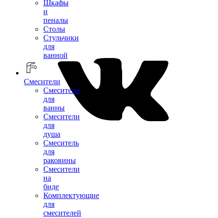
Шкафы
и
пеналы
Столы
Стульчики
для
ванной
Смесители
Смесители
для
ванны
Смесители
для
душа
Смеситель
для
раковины
Смесители
на
биде
Комплектующие
для
смесителей