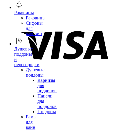
Раковины
Раковины
Сифоны
для
раковин
Душевые
поддоны
и
перегородки
Душевые
поддоны
Карнизы
для
поддонов
Панели
для
поддонов
Поддоны
Рамы
для
ванн