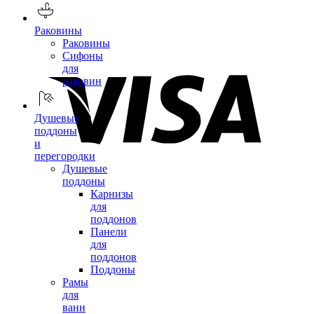
Раковины
Раковины
Сифоны
для
раковин
Душевые
поддоны
и
перегородки
Душевые
поддоны
Карнизы
для
поддонов
Панели
для
поддонов
Поддоны
Рамы
для
ванн