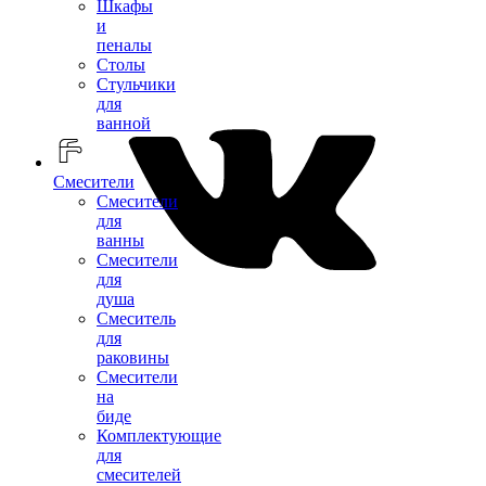
Шкафы
и
пеналы
Столы
Стульчики
для
ванной
Смесители
Смесители
для
ванны
Смесители
для
душа
Смеситель
для
раковины
Смесители
на
биде
Комплектующие
для
смесителей