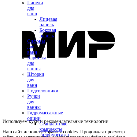
Панели
для
ванн
Лицевая
панель
Боковая
панель
Сифоны
для
ванн
Карнизы
для
ванны
Шторки
для
ванн
Подголовники
Ручки
для
ванны
Гидромассажные
опции
Используем куки и рекомендательные технологии
Стандартные
комплекты
Наш сайт использует файлы cookies. Продолжая просмотр
гидромассажа