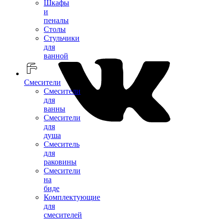
Шкафы
и
пеналы
Столы
Стульчики
для
ванной
Смесители
Смесители
для
ванны
Смесители
для
душа
Смеситель
для
раковины
Смесители
на
биде
Комплектующие
для
смесителей