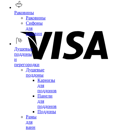
Раковины
Раковины
Сифоны
для
раковин
Душевые
поддоны
и
перегородки
Душевые
поддоны
Карнизы
для
поддонов
Панели
для
поддонов
Поддоны
Рамы
для
ванн