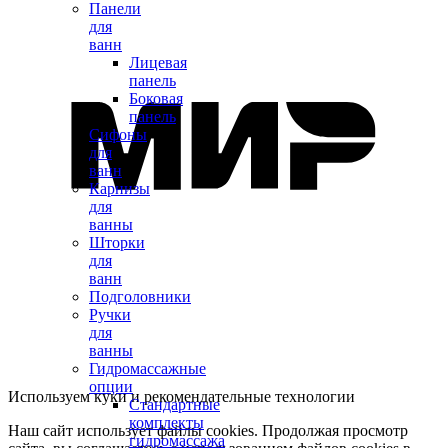
Панели
для
ванн
Лицевая
панель
Боковая
панель
Сифоны
для
ванн
Карнизы
для
ванны
Шторки
для
ванн
Подголовники
Ручки
для
ванны
Гидромассажные
опции
Используем куки и рекомендательные технологии
Стандартные
комплекты
Наш сайт использует файлы cookies. Продолжая просмотр
гидромассажа