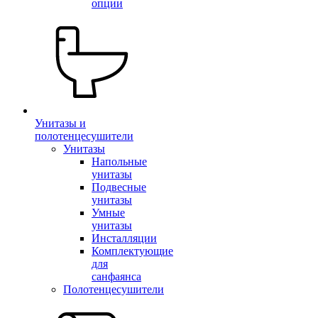
опции
Унитазы и
полотенцесушители
Унитазы
Напольные
унитазы
Подвесные
унитазы
Умные
унитазы
Инсталляции
Комплектующие
для
санфаянса
Полотенцесушители