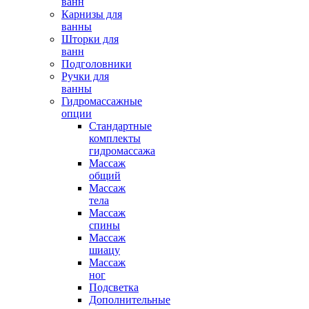
ванн
Карнизы для
ванны
Шторки для
ванн
Подголовники
Ручки для
ванны
Гидромассажные
опции
Стандартные
комплекты
гидромассажа
Массаж
общий
Массаж
тела
Массаж
спины
Массаж
шиацу
Массаж
ног
Подсветка
Дополнительные