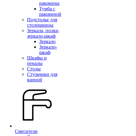
раковины
Тумба с
раковиной
Подстолье для
столешницы
Зеркала, полки,
зеркало-шкаф
Зеркало
Зеркало-
шкаф
Шкафы и
пеналы
Столы
Стульчики для
ванной
Смесители