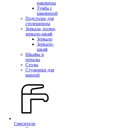
раковины
Тумба с
раковиной
Подстолье для
столешницы
Зеркала, полки,
зеркало-шкаф
Зеркало
Зеркало-
шкаф
Шкафы и
пеналы
Столы
Стульчики для
ванной
Смесители