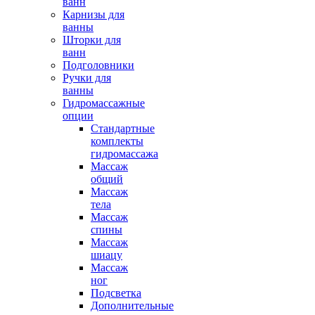
ванн
Карнизы для
ванны
Шторки для
ванн
Подголовники
Ручки для
ванны
Гидромассажные
опции
Стандартные
комплекты
гидромассажа
Массаж
общий
Массаж
тела
Массаж
спины
Массаж
шиацу
Массаж
ног
Подсветка
Дополнительные