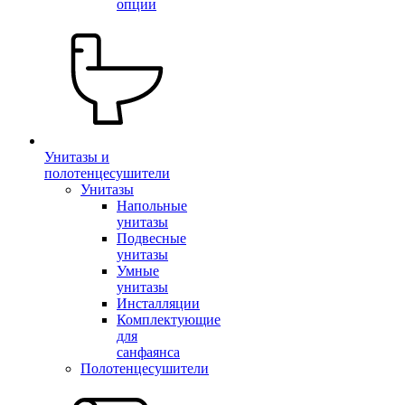
опции
Унитазы и
полотенцесушители
Унитазы
Напольные
унитазы
Подвесные
унитазы
Умные
унитазы
Инсталляции
Комплектующие
для
санфаянса
Полотенцесушители