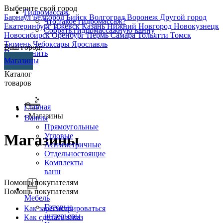
Выберите свой город
Гидромассаж
Барнаул
Белгород
Бийск
Волгоград
Воронеж
Другой город
Что такое гидромассаж?
Екатеринбург
Ижевск
Казань
Нижний Новгород
Новокузнецк
Собрать гидромассажную ванну
Новосибирск
Оренбург
Пермь
Самара
Тольятти
Томск
Тюмень
Чебоксары
Ярославль
Ваш город:
Перезвонить
Магазины
Каталог
товаров
Главная
- Магазины
Ванны
Прямоугольные
Магазины
Угловые
Асимметричные
Отдельностоящие
Комплекты
ванн
Помощь покупателям
Помощь покупателям
Мебель
Готовые
Как зарегистрироваться
интерьеры
Как сделать заказ