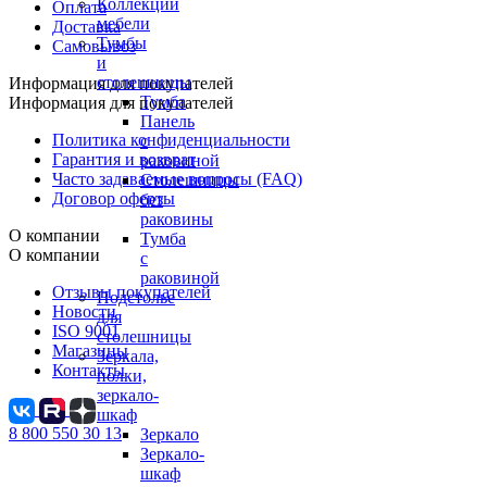
Коллекции
Оплата
мебели
Доставка
Тумбы
Самовывоз
и
столешницы
Информация для покупателей
Тумба
Информация для покупателей
Панель
Политика конфиденциальности
с
Гарантия и возврат
раковиной
Часто задаваемые вопросы (FAQ)
Столешницы
Договор оферты
без
раковины
О компании
Тумба
О компании
с
раковиной
Отзывы покупателей
Подстолье
Новости
для
ISO 9001
столешницы
Магазины
Зеркала,
Контакты
полки,
зеркало-
шкаф
8 800 550 30 13
Зеркало
Зеркало-
шкаф