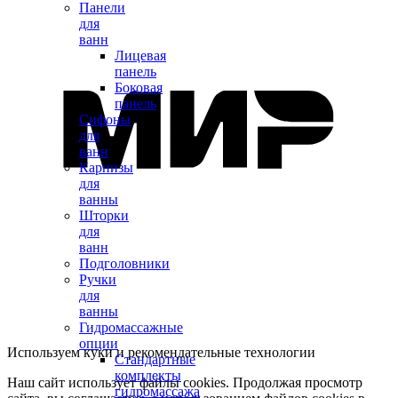
Панели
для
ванн
Лицевая
панель
Боковая
панель
Сифоны
для
ванн
Карнизы
для
ванны
Шторки
для
ванн
Подголовники
Ручки
для
ванны
Гидромассажные
опции
Используем куки и рекомендательные технологии
Стандартные
комплекты
Наш сайт использует файлы cookies. Продолжая просмотр
гидромассажа