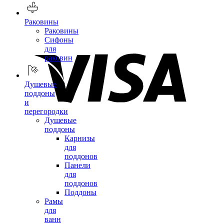
Раковины
Раковины
Сифоны
для
раковин
Душевые
поддоны
и
перегородки
Душевые
поддоны
Карнизы
для
поддонов
Панели
для
поддонов
Поддоны
Рамы
для
ванн