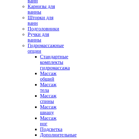
ванн
Карнизы для
ванны
Шторки для
ванн
Подголовники
Ручки для
ванны
Гидромассажные
опции
Стандартные
комплекты
гидромассажа
Массаж
общий
Массаж
тела
Массаж
спины
Массаж
шиацу
Массаж
ног
Подсветка
Дополнительные