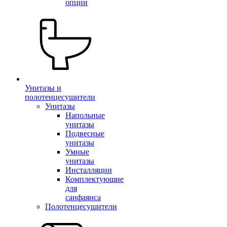
опции
Унитазы и
полотенцесушители
Унитазы
Напольные
унитазы
Подвесные
унитазы
Умные
унитазы
Инсталляции
Комплектующие
для
санфаянса
Полотенцесушители