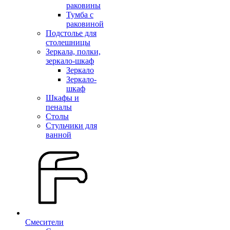
раковины
Тумба с
раковиной
Подстолье для
столешницы
Зеркала, полки,
зеркало-шкаф
Зеркало
Зеркало-
шкаф
Шкафы и
пеналы
Столы
Стульчики для
ванной
Смесители