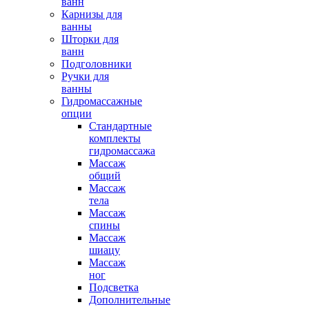
ванн
Карнизы для
ванны
Шторки для
ванн
Подголовники
Ручки для
ванны
Гидромассажные
опции
Стандартные
комплекты
гидромассажа
Массаж
общий
Массаж
тела
Массаж
спины
Массаж
шиацу
Массаж
ног
Подсветка
Дополнительные