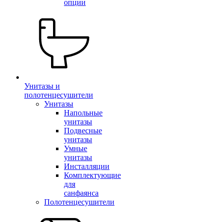
опции
Унитазы и
полотенцесушители
Унитазы
Напольные
унитазы
Подвесные
унитазы
Умные
унитазы
Инсталляции
Комплектующие
для
санфаянса
Полотенцесушители