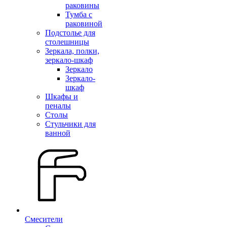
раковины
Тумба с
раковиной
Подстолье для
столешницы
Зеркала, полки,
зеркало-шкаф
Зеркало
Зеркало-
шкаф
Шкафы и
пеналы
Столы
Стульчики для
ванной
Смесители