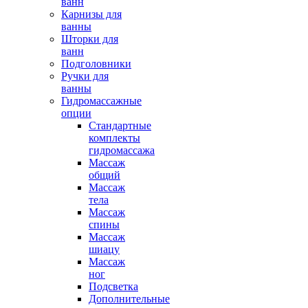
ванн
Карнизы для
ванны
Шторки для
ванн
Подголовники
Ручки для
ванны
Гидромассажные
опции
Стандартные
комплекты
гидромассажа
Массаж
общий
Массаж
тела
Массаж
спины
Массаж
шиацу
Массаж
ног
Подсветка
Дополнительные