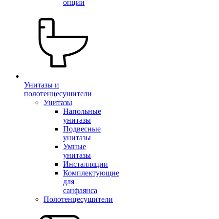
опции
Унитазы и
полотенцесушители
Унитазы
Напольные
унитазы
Подвесные
унитазы
Умные
унитазы
Инсталляции
Комплектующие
для
санфаянса
Полотенцесушители