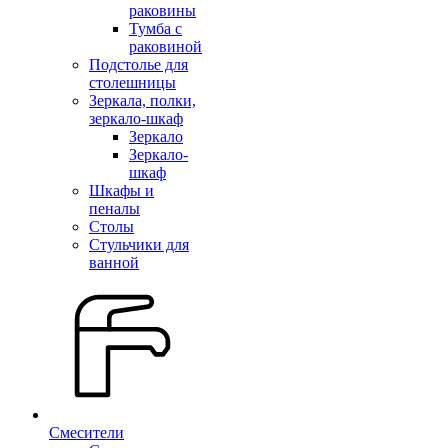
раковины
Тумба с
раковиной
Подстолье для
столешницы
Зеркала, полки,
зеркало-шкаф
Зеркало
Зеркало-
шкаф
Шкафы и
пеналы
Столы
Стульчики для
ванной
Смесители