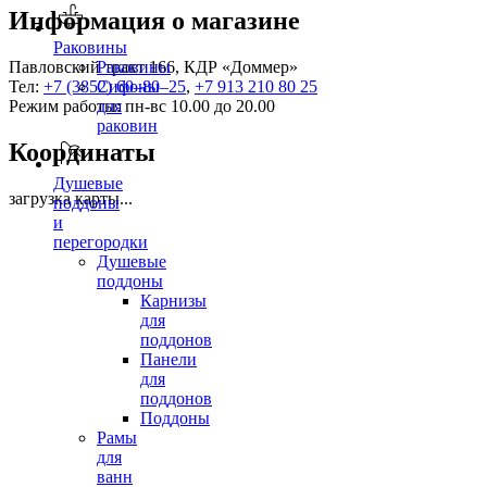
Информация о магазине
Раковины
Павловский тракт 166, КДР «Доммер»
Раковины
Тел:
+7 (3852) 60‒80‒25
Сифоны
,
+7 913 210 80 25
Режим работы: пн-вс 10.00 до 20.00
для
раковин
Координаты
Душевые
загрузка карты...
поддоны
и
перегородки
Душевые
поддоны
Карнизы
для
поддонов
Панели
для
поддонов
Поддоны
Рамы
для
ванн