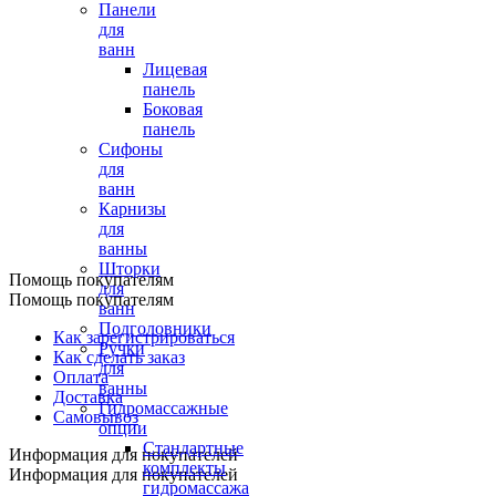
Панели
для
ванн
Лицевая
панель
Боковая
панель
Сифоны
для
ванн
Карнизы
для
ванны
Шторки
Помощь покупателям
для
Помощь покупателям
ванн
Подголовники
Как зарегистрироваться
Ручки
Как сделать заказ
для
Оплата
ванны
Доставка
Гидромассажные
Самовывоз
опции
Стандартные
Информация для покупателей
комплекты
Информация для покупателей
гидромассажа