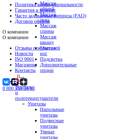
Массаж
Политика конфиденциальности
общий
Гарантия и возврат
Массаж
Часто задаваемые вопросы (FAQ)
тела
Договор оферты
Массаж
спины
О компании
Массаж
О компании
шиацу
Отзывы покупателей
Массаж
Новости
ног
ISO 9001
Подсветка
Магазины
Дополнительные
Контакты
опции
Унитазы
8 800 550 30 13
и
полотенцесушители
Унитазы
Напольные
унитазы
Подвесные
унитазы
Умные
унитазы