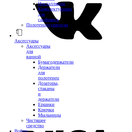
Инсталляции
Комплектующие
для
санфаянса
Полотенцесушители
Аксессуары
Аксессуары
для
ванной
Бумагодержатели
Держатели
для
полотенец
Дозаторы,
стаканы
и
держатели
Ершики
Крючки
Мыльницы
Чистящее
средство
Войти