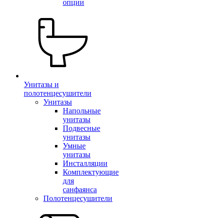
опции
Унитазы и
полотенцесушители
Унитазы
Напольные
унитазы
Подвесные
унитазы
Умные
унитазы
Инсталляции
Комплектующие
для
санфаянса
Полотенцесушители