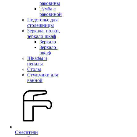
раковины
Тумба с
раковиной
Подстолье для
столешницы
Зеркала, полки,
зеркало-шкаф
Зеркало
Зеркало-
шкаф
Шкафы и
пеналы
Столы
Стульчики для
ванной
Смесители