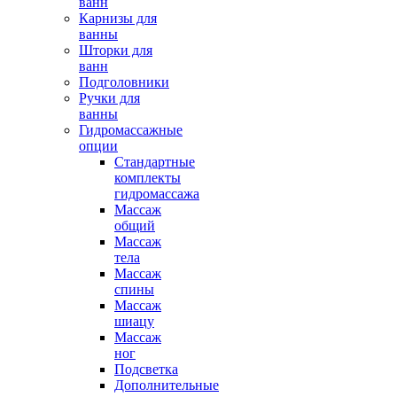
ванн
Карнизы для
ванны
Шторки для
ванн
Подголовники
Ручки для
ванны
Гидромассажные
опции
Стандартные
комплекты
гидромассажа
Массаж
общий
Массаж
тела
Массаж
спины
Массаж
шиацу
Массаж
ног
Подсветка
Дополнительные