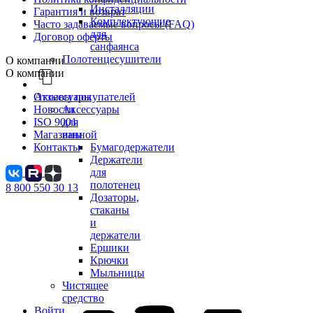
Инсталляции
Гарантия и возврат
Комплектующие
Часто задаваемые вопросы (FAQ)
для
Договор оферты
санфаянса
Полотенцесушители
О компании
О компании
Аксессуары
Отзывы покупателей
Аксессуары
Новости
для
ISO 9001
ванной
Магазины
Бумагодержатели
Контакты
Держатели
для
полотенец
8 800 550 30 13
Дозаторы,
стаканы
и
держатели
Ершики
Крючки
Мыльницы
Чистящее
средство
Войти