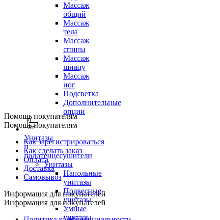
Массаж
общий
Массаж
тела
Массаж
спины
Массаж
шиацу
Массаж
ног
Подсветка
Дополнительные
опции
Помощь покупателям
Помощь покупателям
Унитазы
Как зарегистрироваться
и
Как сделать заказ
полотенцесушители
Оплата
Унитазы
Доставка
Напольные
Самовывоз
унитазы
Подвесные
Информация для покупателей
унитазы
Информация для покупателей
Умные
унитазы
Политика конфиденциальности