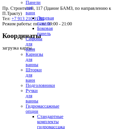
Панели
для
Пр. Строителей, 117 (Здание БАМЗ, по направлению к
ванн
П.Тракту)
Лицевая
Тел:
+7 913 210 01 84
панель
Режим работы: пн - вс 09:00 - 21:00
Боковая
панель
Координаты
Сифоны
для
загрузка карты...
ванн
Карнизы
для
ванны
Шторки
для
ванн
Подголовники
Ручки
для
ванны
Гидромассажные
опции
Стандартные
комплекты
гидромассажа