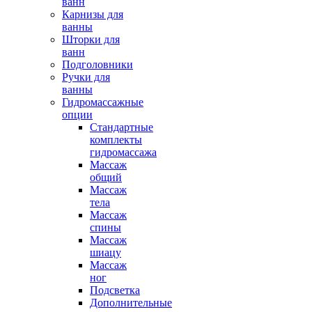
ванн
Карнизы для
ванны
Шторки для
ванн
Подголовники
Ручки для
ванны
Гидромассажные
опции
Стандартные
комплекты
гидромассажа
Массаж
общий
Массаж
тела
Массаж
спины
Массаж
шиацу
Массаж
ног
Подсветка
Дополнительные