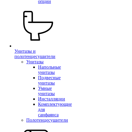
опции
Унитазы и
полотенцесушители
Унитазы
Напольные
унитазы
Подвесные
унитазы
Умные
унитазы
Инсталляции
Комплектующие
для
санфаянса
Полотенцесушители