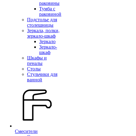
раковины
Тумба с
раковиной
Подстолье для
столешницы
Зеркала, полки,
зеркало-шкаф
Зеркало
Зеркало-
шкаф
Шкафы и
пеналы
Столы
Стульчики для
ванной
Смесители